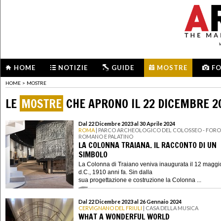
HOME
NOTIZIE
GUIDE
MOSTRE
F
HOME
>
MOSTRE
LE
MOSTRE
CHE APRONO IL 22 DICEMBRE 2
Dal 22 Dicembre 2023 al 30 Aprile 2024
ROMA
| PARCO ARCHEOLOGICO DEL COLOSSEO - FORO
ROMANO E PALATINO
LA COLONNA TRAIANA. IL RACCONTO DI UN
SIMBOLO
La Colonna di Traiano veniva inaugurata il 12 maggi
d.C., 1910 anni fa. Sin dalla
sua progettazione e costruzione la Colonna ...
Dal 22 Dicembre 2023 al 26 Gennaio 2024
CERVIGNANO DEL FRIULI
| CASA DELLA MUSICA
WHAT A WONDERFUL WORLD