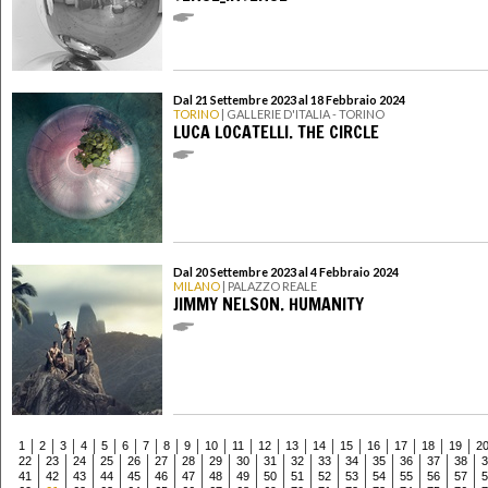
Dal 21 Settembre 2023 al 18 Febbraio 2024
TORINO
| GALLERIE D'ITALIA - TORINO
LUCA LOCATELLI. THE CIRCLE
Dal 20 Settembre 2023 al 4 Febbraio 2024
MILANO
| PALAZZO REALE
JIMMY NELSON. HUMANITY
1
2
3
4
5
6
7
8
9
10
11
12
13
14
15
16
17
18
19
2
22
23
24
25
26
27
28
29
30
31
32
33
34
35
36
37
38
3
41
42
43
44
45
46
47
48
49
50
51
52
53
54
55
56
57
5