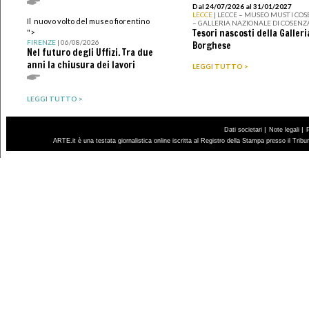
Dal 24/07/2026 al 31/01/2027
LECCE
| LECCE – MUSEO MUST I CO
Il nuovo volto del museo fiorentino
– GALLERIA NAZIONALE DI COSENZ
Tesori nascosti della Galleri
">
FIRENZE
| 06/08/2026
Borghese
Nel futuro degli Uffizi. Tra due
anni la chiusura dei lavori
LEGGI TUTTO >
LEGGI TUTTO >
|
|
Dati societari
Note legali
ARTE.it è una testata giornalistica online iscritta al Registro della Stampa presso il Trib