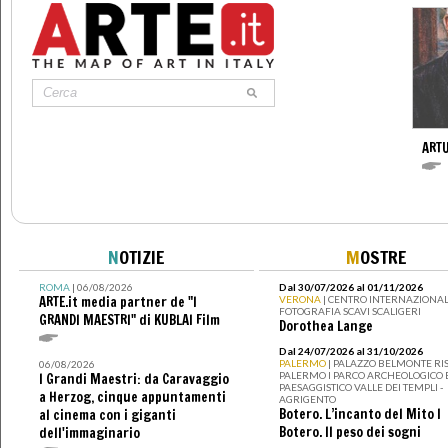
ARTU
N
OTIZIE
M
OSTRE
ROMA
| 06/08/2026
Dal 30/07/2026 al 01/11/2026
ARTE.it media partner de "I
VERONA
| CENTRO INTERNAZIONAL
FOTOGRAFIA SCAVI SCALIGERI
GRANDI MAESTRI" di KUBLAI Film
Dorothea Lange
Dal 24/07/2026 al 31/10/2026
PALERMO
| PALAZZO BELMONTE RIS
06/08/2026
PALERMO I PARCO ARCHEOLOGICO 
I Grandi Maestri: da Caravaggio
PAESAGGISTICO VALLE DEI TEMPLI -
a Herzog, cinque appuntamenti
AGRIGENTO
Botero. L’incanto del Mito I
al cinema con i giganti
Botero. Il peso dei sogni
dell'immaginario