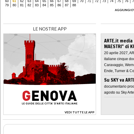
60
61
62
63
64
65
66
67
68
69
70
71
72
73
74
75
76
7
79
80
81
82
83
84
85
86
87
88
AGGIUNGI E
LE NOSTRE APP
ARTE.it media
MAESTRI" di K
20 aprile 2027, A
italiane cinque do
Caravaggio, Werne
Ende, Turner & Co
Su SKY va AR
documentario prod
agosto su Sky Arte
VEDI TUTTE LE APP
>