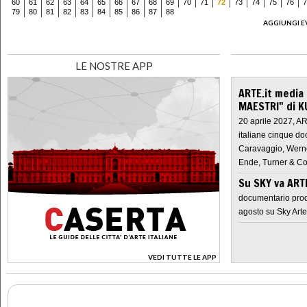
60
61
62
63
64
65
66
67
68
69
70
71
72
73
74
75
76
7
79
80
81
82
83
84
85
86
87
88
AGGIUNGI E
LE NOSTRE APP
ARTE.it media
MAESTRI" di K
20 aprile 2027, A
italiane cinque do
Caravaggio, Werne
Ende, Turner & Co
Su SKY va AR
documentario prod
agosto su Sky Arte
VEDI TUTTE LE APP
>