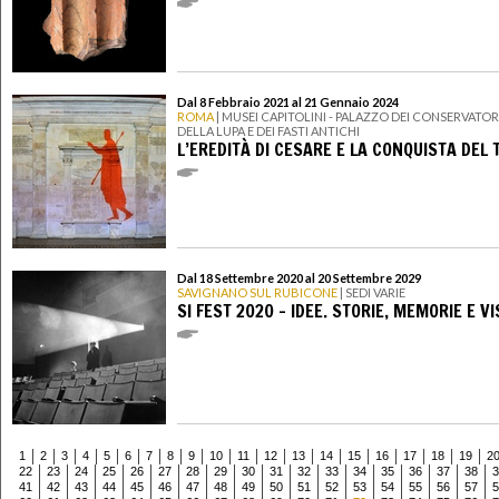
Dal 8 Febbraio 2021 al 21 Gennaio 2024
ROMA
| MUSEI CAPITOLINI - PALAZZO DEI CONSERVATORI
DELLA LUPA E DEI FASTI ANTICHI
L’EREDITÀ DI CESARE E LA CONQUISTA DEL
Dal 18 Settembre 2020 al 20 Settembre 2029
SAVIGNANO SUL RUBICONE
| SEDI VARIE
SI FEST 2020 - IDEE. STORIE, MEMORIE E VI
1
2
3
4
5
6
7
8
9
10
11
12
13
14
15
16
17
18
19
2
22
23
24
25
26
27
28
29
30
31
32
33
34
35
36
37
38
3
41
42
43
44
45
46
47
48
49
50
51
52
53
54
55
56
57
5