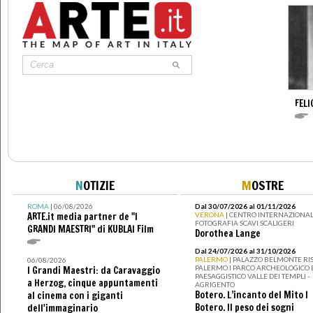
FELI
N
OTIZIE
M
OSTRE
ROMA
| 06/08/2026
Dal 30/07/2026 al 01/11/2026
ARTE.it media partner de "I
VERONA
| CENTRO INTERNAZIONAL
FOTOGRAFIA SCAVI SCALIGERI
GRANDI MAESTRI" di KUBLAI Film
Dorothea Lange
Dal 24/07/2026 al 31/10/2026
PALERMO
| PALAZZO BELMONTE RIS
06/08/2026
PALERMO I PARCO ARCHEOLOGICO 
I Grandi Maestri: da Caravaggio
PAESAGGISTICO VALLE DEI TEMPLI -
a Herzog, cinque appuntamenti
AGRIGENTO
Botero. L’incanto del Mito I
al cinema con i giganti
Botero. Il peso dei sogni
dell'immaginario