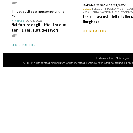
Dal 24/07/2026 al 31/01/2027
LECCE
| LECCE – MUSEO MUST I CO
Il nuovo volto del museo fiorentino
– GALLERIA NAZIONALE DI COSENZ
Tesori nascosti della Galleri
">
FIRENZE
| 06/08/2026
Borghese
Nel futuro degli Uffizi. Tra due
anni la chiusura dei lavori
LEGGI TUTTO >
LEGGI TUTTO >
|
|
Dati societari
Note legali
ARTE.it è una testata giornalistica online iscritta al Registro della Stampa presso il Trib