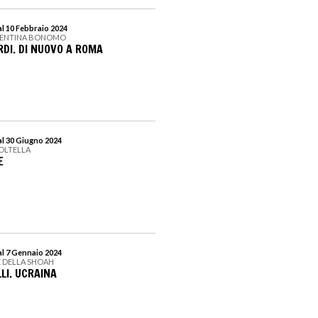
l 10 Febbraio 2024
ALENTINA BONOMO
DI. DI NUOVO A ROMA
al 30 Giugno 2024
OLTELLA
E
al 7 Gennaio 2024
 DELLA SHOAH
LI. UCRAINA