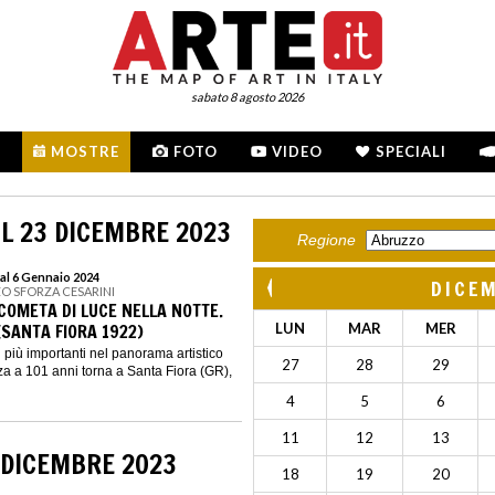
sabato 8 agosto 2026
MOSTRE
FOTO
VIDEO
SPECIALI
L 23 DICEMBRE 2023
Regione
al 6 Gennaio 2024
DICE
ZO SFORZA CESARINI
COMETA DI LUCE NELLA NOTTE.
(SANTA FIORA 1922)
LUN
MAR
MER
 i più importanti nel panorama artistico
27
28
29
zza a 101 anni torna a Santa Fiora (GR),
4
5
6
11
12
13
 DICEMBRE 2023
18
19
20