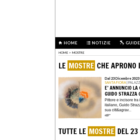
HOME
NOTIZIE
GUIDE
HOME
>
MOSTRE
LE
MOSTRE
CHE APRONO I
Dal 23 Dicembre 2023 
SANTA FIORA
| PALAZ
E’ ANNUNCIO LA 
GUIDO STRAZZA 
Pittore e incisore tra
italiano, Guido Stra
sua citt&agrav...
TUTTE LE
MOSTRE
DEL 23