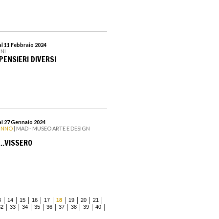
l 11 Febbraio 2024
INI
 PENSIERI DIVERSI
al 27 Gennaio 2024
UNNO
| MAD - MUSEO ARTE E DESIGN
...VISSERO
3
14
15
16
17
18
19
20
21
32
33
34
35
36
37
38
39
40