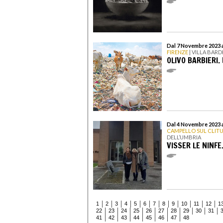
Dal 7 Novembre 2023 a
FIRENZE
| VILLA BARD
OLIVO BARBIERI.
Dal 4 Novembre 2023 
CAMPELLO SUL CLIT
DELL’UMBRIA
VISSER LE NINFE
1
2
3
4
5
6
7
8
9
10
11
12
1
22
23
24
25
26
27
28
29
30
31
41
42
43
44
45
46
47
48