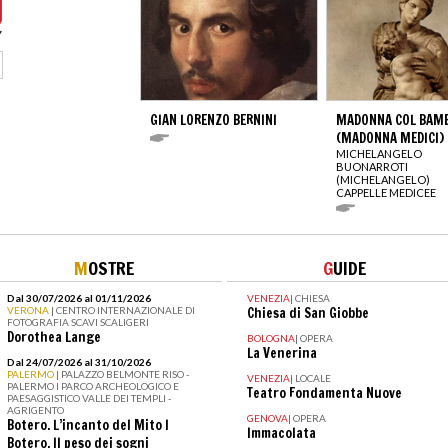
GIAN LORENZO BERNINI
MADONNA COL BAM
(MADONNA MEDICI)
MICHELANGELO
BUONARROTI
(MICHELANGELO)
CAPPELLE MEDICEE
M
OSTRE
G
UIDE
Dal 30/07/2026 al 01/11/2026
VENEZIA
|
CHIESA
VERONA
| CENTRO INTERNAZIONALE DI
Chiesa di San Giobbe
FOTOGRAFIA SCAVI SCALIGERI
Dorothea Lange
BOLOGNA
|
OPERA
La Venerina
Dal 24/07/2026 al 31/10/2026
PALERMO
| PALAZZO BELMONTE RISO -
VENEZIA
|
LOCALE
PALERMO I PARCO ARCHEOLOGICO E
Teatro Fondamenta Nuove
PAESAGGISTICO VALLE DEI TEMPLI -
AGRIGENTO
GENOVA
|
OPERA
Botero. L’incanto del Mito I
Immacolata
Botero. Il peso dei sogni