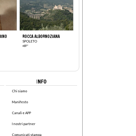
BINO
ROCCA ALBORNOZIANA
SPOLETO
I
NFO
Chi siamo
Manifesto
Canali e APP
I nostri partner
Comunicati stampa