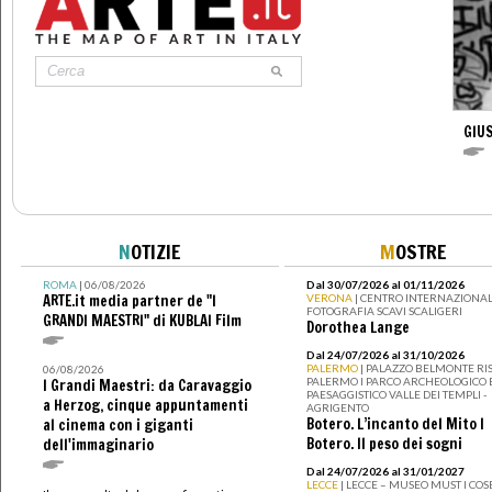
GIU
N
OTIZIE
M
OSTRE
ROMA
| 06/08/2026
Dal 30/07/2026 al 01/11/2026
ARTE.it media partner de "I
VERONA
| CENTRO INTERNAZIONAL
FOTOGRAFIA SCAVI SCALIGERI
GRANDI MAESTRI" di KUBLAI Film
Dorothea Lange
Dal 24/07/2026 al 31/10/2026
PALERMO
| PALAZZO BELMONTE RIS
06/08/2026
PALERMO I PARCO ARCHEOLOGICO 
I Grandi Maestri: da Caravaggio
PAESAGGISTICO VALLE DEI TEMPLI -
a Herzog, cinque appuntamenti
AGRIGENTO
Botero. L’incanto del Mito I
al cinema con i giganti
Botero. Il peso dei sogni
dell'immaginario
Dal 24/07/2026 al 31/01/2027
LECCE
| LECCE – MUSEO MUST I CO