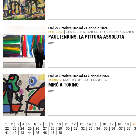
Dal 29 Ottobre 2023 al 7 Gennaio 2024
FOLIGNO
| CENTRO ITALIANO ARTE CONTEMPORANEA -
PAUL JENKINS. LA PITTURA ASSOLUTA
Dal 28 Ottobre 2023 al 14 Gennaio 2024
TORINO
| MASTIO DELLA CITTADELLA
MIRÓ A TORINO
1
2
3
4
5
6
7
8
9
10
11
12
13
14
15
16
17
18
19
2
22
23
24
25
26
27
28
29
30
31
32
33
34
35
36
37
38
3
41
42
43
44
45
46
47
48