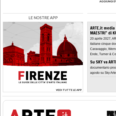
AGGIUNGI E
LE NOSTRE APP
ARTE.it media
MAESTRI" di K
20 aprile 2027, A
italiane cinque do
Caravaggio, Werne
Ende, Turner & Co
Su SKY va AR
documentario prod
agosto su Sky Arte
VEDI TUTTE LE APP
>