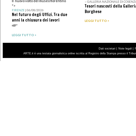
Il nuovo volto del museo fiorentino
– GALLERIA NAZIONALE DI COSENZ
Tesori nascosti della Galleri
">
FIRENZE
| 06/08/2026
Borghese
Nel futuro degli Uffizi. Tra due
anni la chiusura dei lavori
LEGGI TUTTO >
LEGGI TUTTO >
|
|
Dati societari
Note legali
ARTE.it è una testata giornalistica online iscritta al Registro della Stampa presso il Trib