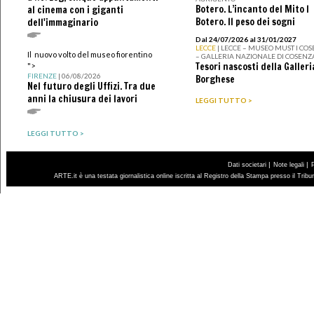
Botero. L’incanto del Mito I
al cinema con i giganti
Botero. Il peso dei sogni
dell'immaginario
Dal 24/07/2026 al 31/01/2027
LECCE
| LECCE – MUSEO MUST I CO
Il nuovo volto del museo fiorentino
– GALLERIA NAZIONALE DI COSENZ
Tesori nascosti della Galleri
">
FIRENZE
| 06/08/2026
Borghese
Nel futuro degli Uffizi. Tra due
anni la chiusura dei lavori
LEGGI TUTTO >
LEGGI TUTTO >
|
|
Dati societari
Note legali
ARTE.it è una testata giornalistica online iscritta al Registro della Stampa presso il Trib