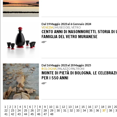
Dal 19 Maggio 2023 al 6 Gennaio 2024
VENEZIA
| MUSEO DEL VETRO
CENTO ANNI DI NASONMORETTI. STORIA DI
FAMIGLIA DEL VETRO MURANESE
Dal 16 Maggio 2023 al 20 Maggio 2025
BOLOGNA
| PALAZZO PALTRONI
MONTE DI PIETÀ DI BOLOGNA. LE CELEBRAZI
PER I 550 ANNI
1
2
3
4
5
6
7
8
9
10
11
12
13
14
15
16
17
18
19
2
22
23
24
25
26
27
28
29
30
31
32
33
34
35
36
37
38
3
41
42
43
44
45
46
47
48