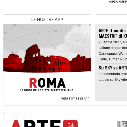
AGGIUNGI E
LE NOSTRE APP
ARTE.it media
MAESTRI" di K
20 aprile 2027, A
italiane cinque do
Caravaggio, Werne
Ende, Turner & Co
Su SKY va AR
documentario prod
agosto su Sky Arte
VEDI TUTTE LE APP
>