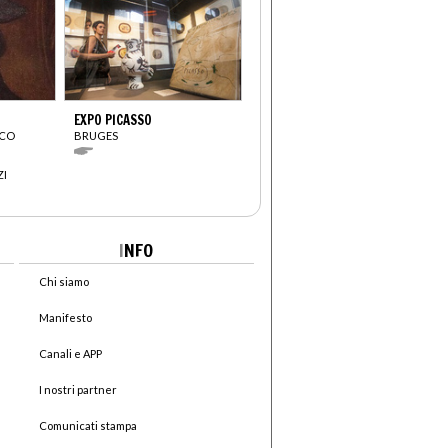
EXPO PICASSO
SCO
BRUGES
ZI
I
NFO
Chi siamo
Manifesto
Canali e APP
I nostri partner
Comunicati stampa