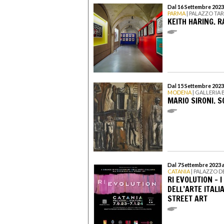
Dal 16 Settembre 2023
PARMA
| PALAZZO TA
KEITH HARING. R
Dal 15 Settembre 2023
MODENA
| GALLERIA
MARIO SIRONI. 
Dal 7 Settembre 2023 
CATANIA
| PALAZZO D
RI EVOLUTION – 
DELL’ARTE ITALI
STREET ART