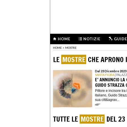
HOME
NOTIZIE
GUIDE
HOME
>
MOSTRE
LE
MOSTRE
CHE APRONO I
Dal 23 Dicembre 2023 
SANTA FIORA
| PALAZ
E’ ANNUNCIO LA 
GUIDO STRAZZA 
Pittore e incisore tra
italiano, Guido Stra
sua citt&agrav...
TUTTE LE
MOSTRE
DEL 23