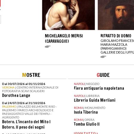
MICHELANGELO MERISI
RITRATTO DI UOMO
(CARAVAGGIO)
GIROLAMO FRANCE
MARIA MAZZOLA
(PARMIGIANINO)
GALLERIE DEGLI UFFI
M
OSTRE
G
UIDE
Dal 30/07/2026 al 01/11/2026
NAPOLI
|
NEGOZIO
VERONA
| CENTRO INTERNAZIONALE DI
Fiera antiquaria napoletana
FOTOGRAFIA SCAVI SCALIGERI
Dorothea Lange
NAPOLI
|
LIBRERIA
Libreria Guida Merliani
Dal 24/07/2026 al 31/10/2026
PALERMO
| PALAZZO BELMONTE RISO -
ROMA
|
MONUMENTO
PALERMO I PARCO ARCHEOLOGICO E
Isola Tiberina
PAESAGGISTICO VALLE DEI TEMPLI -
AGRIGENTO
ROMA
|
OPERA
Botero. L’incanto del Mito I
Tomba Giulio II
Botero. Il peso dei sogni
LEGGI TUTTO >