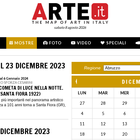
sabato 8 agosto 2026
MOSTRE
FOTO
VIDEO
SPECIALI
L 23 DICEMBRE 2023
Regione
al 6 Gennaio 2024
DICE
ZO SFORZA CESARINI
COMETA DI LUCE NELLA NOTTE.
(SANTA FIORA 1922)
LUN
MAR
MER
 i più importanti nel panorama artistico
27
28
29
zza a 101 anni torna a Santa Fiora (GR),
4
5
6
11
12
13
 DICEMBRE 2023
18
19
20