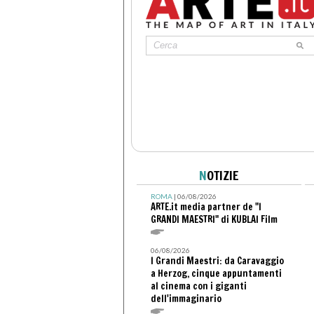
N
OTIZIE
ROMA
| 06/08/2026
ARTE.it media partner de "I
GRANDI MAESTRI" di KUBLAI Film
06/08/2026
I Grandi Maestri: da Caravaggio
a Herzog, cinque appuntamenti
al cinema con i giganti
dell'immaginario