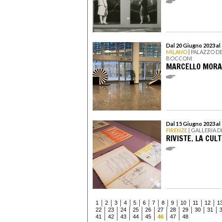
Dal 20 Giugno 2023 al
MILANO
| PALAZZO D
BOCCONI
MARCELLO MORA
Dal 15 Giugno 2023 al
FIRENZE
| GALLERIA D
RIVISTE. LA CUL
1
2
3
4
5
6
7
8
9
10
11
12
1
22
23
24
25
26
27
28
29
30
31
41
42
43
44
45
46
47
48