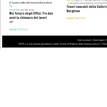
LECCE
| LECCE – MUSEO MUST I CO
Il nuovo volto del museo fiorentino
– GALLERIA NAZIONALE DI COSENZ
Tesori nascosti della Galleri
">
FIRENZE
| 06/08/2026
Borghese
Nel futuro degli Uffizi. Tra due
anni la chiusura dei lavori
LEGGI TUTTO >
LEGGI TUTTO >
|
|
Dati societari
Note legali
ARTE.it è una testata giornalistica online iscritta al Registro della Stampa presso il Trib