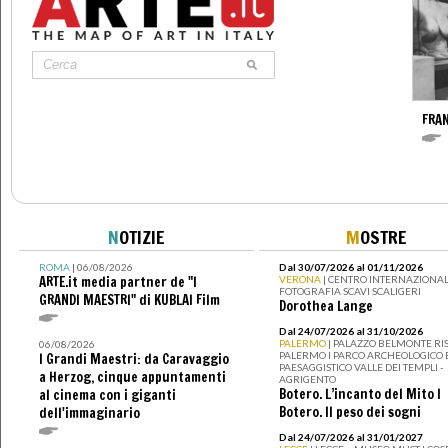
FRA
N
OTIZIE
M
OSTRE
ROMA
| 06/08/2026
Dal 30/07/2026 al 01/11/2026
ARTE.it media partner de "I
VERONA
| CENTRO INTERNAZIONAL
FOTOGRAFIA SCAVI SCALIGERI
GRANDI MAESTRI" di KUBLAI Film
Dorothea Lange
Dal 24/07/2026 al 31/10/2026
PALERMO
| PALAZZO BELMONTE RIS
06/08/2026
PALERMO I PARCO ARCHEOLOGICO 
I Grandi Maestri: da Caravaggio
PAESAGGISTICO VALLE DEI TEMPLI -
a Herzog, cinque appuntamenti
AGRIGENTO
Botero. L’incanto del Mito I
al cinema con i giganti
Botero. Il peso dei sogni
dell'immaginario
Dal 24/07/2026 al 31/01/2027