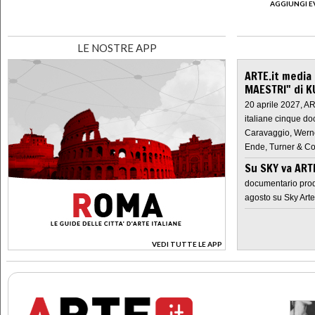
AGGIUNGI E
LE NOSTRE APP
ARTE.it media
MAESTRI" di K
20 aprile 2027, A
italiane cinque do
Caravaggio, Werne
Ende, Turner & Co
Su SKY va AR
documentario prod
agosto su Sky Arte
VEDI TUTTE LE APP
>