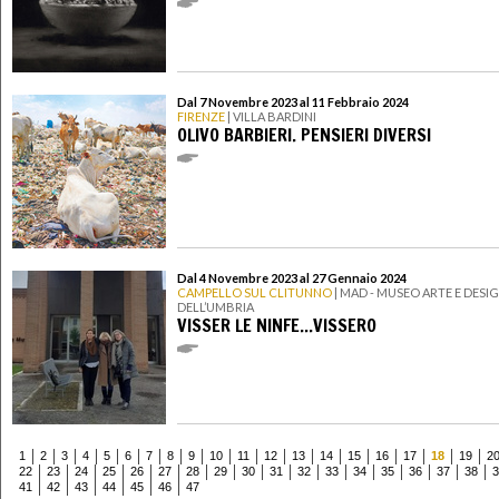
Dal 7 Novembre 2023 al 11 Febbraio 2024
FIRENZE
| VILLA BARDINI
OLIVO BARBIERI. PENSIERI DIVERSI
Dal 4 Novembre 2023 al 27 Gennaio 2024
CAMPELLO SUL CLITUNNO
| MAD - MUSEO ARTE E DESI
DELL’UMBRIA
VISSER LE NINFE...VISSERO
1
2
3
4
5
6
7
8
9
10
11
12
13
14
15
16
17
18
19
2
22
23
24
25
26
27
28
29
30
31
32
33
34
35
36
37
38
3
41
42
43
44
45
46
47