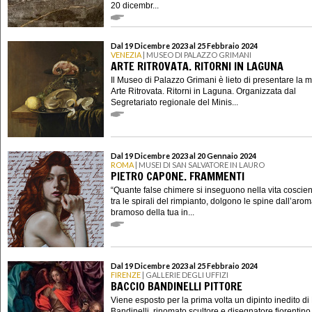
20 dicembr...
Dal 19 Dicembre 2023 al 25 Febbraio 2024
VENEZIA
| MUSEO DI PALAZZO GRIMANI
ARTE RITROVATA. RITORNI IN LAGUNA
Il Museo di Palazzo Grimani è lieto di presentare la 
Arte Ritrovata. Ritorni in Laguna. Organizzata dal
Segretariato regionale del Minis...
Dal 19 Dicembre 2023 al 20 Gennaio 2024
ROMA
| MUSEI DI SAN SALVATORE IN LAURO
PIETRO CAPONE. FRAMMENTI
“Quante false chimere si inseguono nella vita coscie
tra le spirali del rimpianto, dolgono le spine dall’aro
bramoso della tua in...
Dal 19 Dicembre 2023 al 25 Febbraio 2024
FIRENZE
| GALLERIE DEGLI UFFIZI
BACCIO BANDINELLI PITTORE
Viene esposto per la prima volta un dipinto inedito di
Bandinelli, rinomato scultore e disegnatore fiorentino