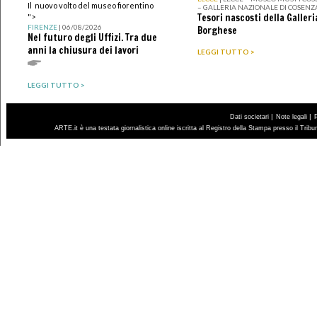
Il nuovo volto del museo fiorentino
– GALLERIA NAZIONALE DI COSENZ
Tesori nascosti della Galleri
">
FIRENZE
| 06/08/2026
Borghese
Nel futuro degli Uffizi. Tra due
anni la chiusura dei lavori
LEGGI TUTTO >
LEGGI TUTTO >
|
|
Dati societari
Note legali
ARTE.it è una testata giornalistica online iscritta al Registro della Stampa presso il Trib