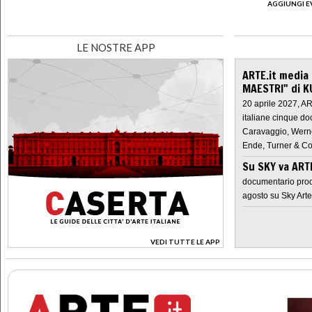
AGGIUNGI E
LE NOSTRE APP
ARTE.it media
MAESTRI" di K
20 aprile 2027, A
italiane cinque do
Caravaggio, Werne
Ende, Turner & Co
Su SKY va AR
documentario prod
agosto su Sky Arte
VEDI TUTTE LE APP
>