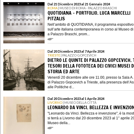
Dal 21 Dicembre 2023 al 21 Gennaio 2024
ROMA
| MUSEO DI ROMA - PALAZZO BRASCHI
QUOTIDIANA - PORTFOLIO. LUCA MARCELLI
PITZALIS
Nell’ambito di QUOTIDIANA, il programma espositivo
sull’arte italiana contemporanea in corso al Museo 
a Palazzo Braschi, prom...
Dal 20 Dicembre 2023 al 7 Aprile 2024
TRIESTE
| PALAZZO GOPCEVICH
DIETRO LE QUINTE DI PALAZZO GOPCEVICH. 
TESORI DELLA FOTOTECA DEI CIVICI MUSEI D
STORIA ED ARTE
Venerdì 20 dicembre alle ore 11.00, presso la Sala A.
di Palazzo Gopcevich a Trieste, alla presenza dell’A
alle Politiche d...
Dal 20 Dicembre 2023 al 1 Aprile 2024
LIVORNO
| MUSEO DELLA CITTÀ
LEONARDO DA VINCI. BELLEZZA E INVENZIO
"Leonardo da Vinci. Bellezza e invenzione", è la mos
si terrà a Livorno dal 20 dicembre 2023 al 1° aprile 2
Museo della...