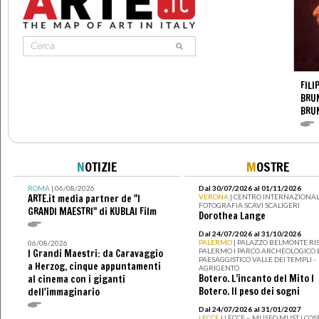
FILI
BRUN
BRU
N
OTIZIE
M
OSTRE
ROMA
| 06/08/2026
Dal 30/07/2026 al 01/11/2026
ARTE.it media partner de "I
VERONA
| CENTRO INTERNAZIONAL
FOTOGRAFIA SCAVI SCALIGERI
GRANDI MAESTRI" di KUBLAI Film
Dorothea Lange
Dal 24/07/2026 al 31/10/2026
PALERMO
| PALAZZO BELMONTE RIS
06/08/2026
PALERMO I PARCO ARCHEOLOGICO 
I Grandi Maestri: da Caravaggio
PAESAGGISTICO VALLE DEI TEMPLI -
a Herzog, cinque appuntamenti
AGRIGENTO
Botero. L’incanto del Mito I
al cinema con i giganti
Botero. Il peso dei sogni
dell'immaginario
Dal 24/07/2026 al 31/01/2027
LECCE
| LECCE – MUSEO MUST I CO