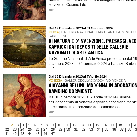
servizio di Cosimo I de’...
Dal 19 Dicembre 2023 al 31 Gennaio 2024
ROMA
| GALLERIA NAZIONALE D’ARTE ANTICA IN PALAZ
BARBERINI
DI NATURA E D’INVENZIONE. PAESAGGI, VED
CAPRICCI DAI DEPOSITI DELLE GALLERIE
NAZIONALI DI ARTE ANTICA
Le Gallerie Nazionali di Arte Antica presentano dal 1
dicembre 2023 al 31 gennaio 2024 a Palazzo Barberi
natura e d’invenzi...
Dal 18 Dicembre 2023 al 7 Aprile 2024
VENEZIA
| GALLERIE DELL'ACCADEMIA DI VENEZIA
GIOVANNI BELLINI. MADONNA IN ADORAZION
BAMBINO DORMIENTE
Dal 18 dicembre 2023 al 7 aprile 2024 le Gallerie
dell'Accademia di Venezia ospitano eccezionalmente
la Madonna in adorazione del Bambino do...
1
2
3
4
5
6
7
8
9
10
11
12
13
14
15
16
17
18
19
2
22
23
24
25
26
27
28
29
30
31
32
33
34
35
36
37
38
3
41
42
43
44
45
46
47