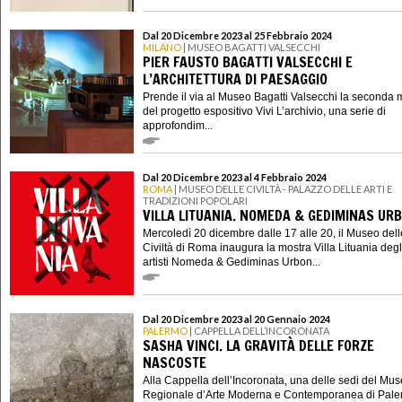
Dal 20 Dicembre 2023 al 25 Febbraio 2024
MILANO
| MUSEO BAGATTI VALSECCHI
PIER FAUSTO BAGATTI VALSECCHI E
L’ARCHITETTURA DI PAESAGGIO
Prende il via al Museo Bagatti Valsecchi la seconda 
del progetto espositivo Vivi L’archivio, una serie di
approfondim...
Dal 20 Dicembre 2023 al 4 Febbraio 2024
ROMA
| MUSEO DELLE CIVILTÀ - PALAZZO DELLE ARTI E
TRADIZIONI POPOLARI
VILLA LITUANIA. NOMEDA & GEDIMINAS UR
Mercoledì 20 dicembre dalle 17 alle 20, il Museo dell
Civiltà di Roma inaugura la mostra Villa Lituania degl
artisti Nomeda & Gediminas Urbon...
Dal 20 Dicembre 2023 al 20 Gennaio 2024
PALERMO
| CAPPELLA DELL’INCORONATA
SASHA VINCI. LA GRAVITÀ DELLE FORZE
NASCOSTE
Alla Cappella dell’Incoronata, una delle sedi del Mu
Regionale d’Arte Moderna e Contemporanea di Pale