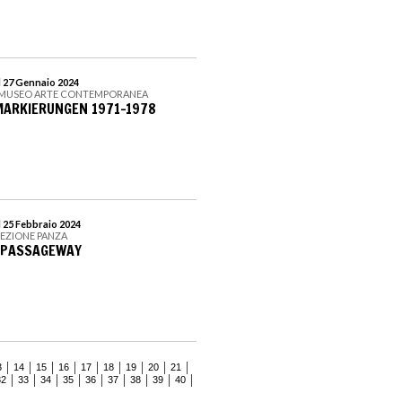
l 27 Gennaio 2024
 MUSEO ARTE CONTEMPORANEA
MARKIERUNGEN 1971-1978
l 25 Febbraio 2024
LEZIONE PANZA
. PASSAGEWAY
3
14
15
16
17
18
19
20
21
32
33
34
35
36
37
38
39
40