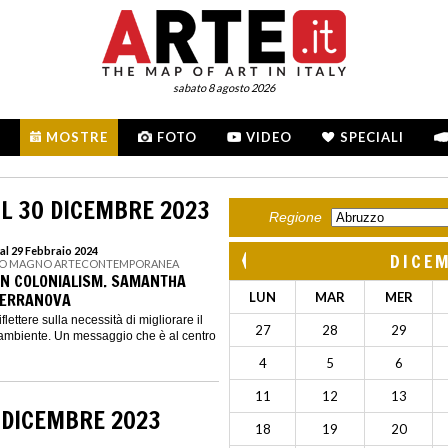
sabato 8 agosto 2026
MOSTRE
FOTO
VIDEO
SPECIALI
L 30 DICEMBRE 2023
Regione
al 29 Febbraio 2024
DICE
 LO MAGNO ARTECONTEMPORANEA
AN COLONIALISM. SAMANTHA
 TERRANOVA
LUN
MAR
MER
iflettere sulla necessità di migliorare il
27
28
29
 ambiente. Un messaggio che è al centro
4
5
6
11
12
13
 DICEMBRE 2023
18
19
20