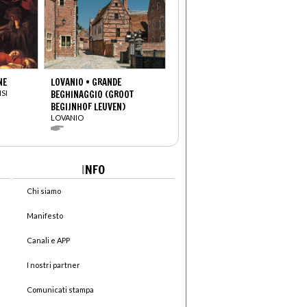
NE
LOVANIO • GRANDE
SI
BEGHINAGGIO (GROOT
BEGIJNHOF LEUVEN)
LOVANIO
I
NFO
Chi siamo
Manifesto
Canali e APP
I nostri partner
Comunicati stampa