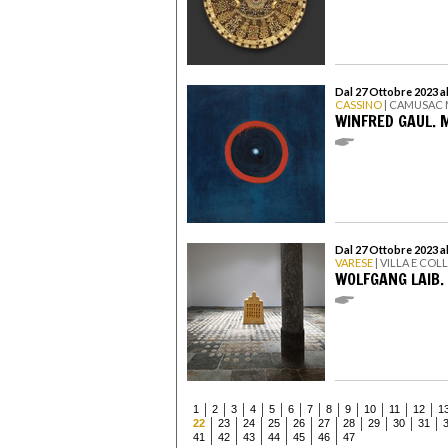
Dal 27 Ottobre 2023 a
CASSINO
| CAMUSAC
WINFRED GAUL. 
Dal 27 Ottobre 2023 a
VARESE
| VILLA E COL
WOLFGANG LAIB
1
2
3
4
5
6
7
8
9
10
11
12
1
22
23
24
25
26
27
28
29
30
31
41
42
43
44
45
46
47