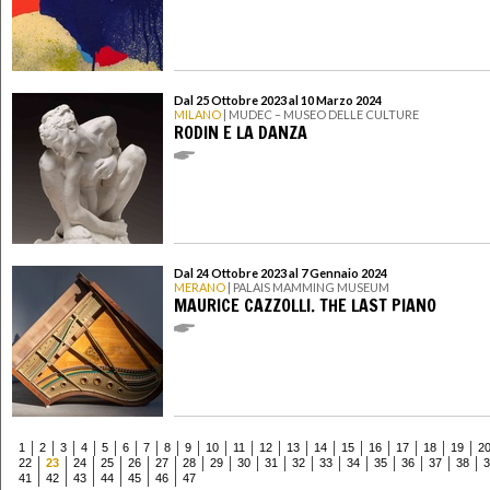
Dal 25 Ottobre 2023 al 10 Marzo 2024
MILANO
| MUDEC – MUSEO DELLE CULTURE
RODIN E LA DANZA
Dal 24 Ottobre 2023 al 7 Gennaio 2024
MERANO
| PALAIS MAMMING MUSEUM
MAURICE CAZZOLLI. THE LAST PIANO
1
2
3
4
5
6
7
8
9
10
11
12
13
14
15
16
17
18
19
2
22
23
24
25
26
27
28
29
30
31
32
33
34
35
36
37
38
3
41
42
43
44
45
46
47