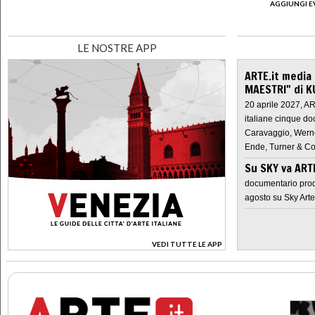
AGGIUNGI E
LE NOSTRE APP
ARTE.it media
MAESTRI" di K
20 aprile 2027, A
italiane cinque do
Caravaggio, Werne
Ende, Turner & Co
Su SKY va AR
documentario prod
agosto su Sky Arte
VEDI TUTTE LE APP
>