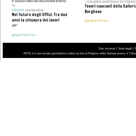
Il nuovo volto del museo fiorentino
– GALLERIA NAZIONALE DI COSENZ
Tesori nascosti della Galleri
">
FIRENZE
| 06/08/2026
Borghese
Nel futuro degli Uffizi. Tra due
anni la chiusura dei lavori
LEGGI TUTTO >
LEGGI TUTTO >
|
|
Dati societari
Note legali
ARTE.it è una testata giornalistica online iscritta al Registro della Stampa presso il Trib