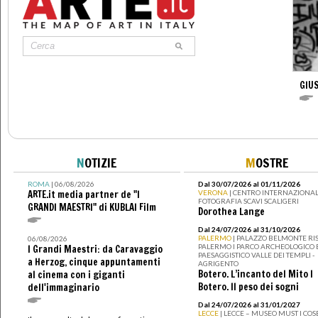
GIU
N
OTIZIE
M
OSTRE
ROMA
| 06/08/2026
Dal 30/07/2026 al 01/11/2026
ARTE.it media partner de "I
VERONA
| CENTRO INTERNAZIONAL
FOTOGRAFIA SCAVI SCALIGERI
GRANDI MAESTRI" di KUBLAI Film
Dorothea Lange
Dal 24/07/2026 al 31/10/2026
PALERMO
| PALAZZO BELMONTE RIS
06/08/2026
PALERMO I PARCO ARCHEOLOGICO 
I Grandi Maestri: da Caravaggio
PAESAGGISTICO VALLE DEI TEMPLI -
a Herzog, cinque appuntamenti
AGRIGENTO
Botero. L’incanto del Mito I
al cinema con i giganti
Botero. Il peso dei sogni
dell'immaginario
Dal 24/07/2026 al 31/01/2027
LECCE
| LECCE – MUSEO MUST I CO