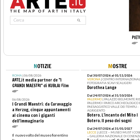
PIE
N
OTIZIE
M
OSTRE
ROMA
| 06/08/2026
Dal 30/07/2026 al 01/11/2026
ARTE.it media partner de "I
VERONA
| CENTRO INTERNAZIONAL
FOTOGRAFIA SCAVI SCALIGERI
GRANDI MAESTRI" di KUBLAI Film
Dorothea Lange
Dal 24/07/2026 al 31/10/2026
PALERMO
| PALAZZO BELMONTE RIS
06/08/2026
PALERMO I PARCO ARCHEOLOGICO 
I Grandi Maestri: da Caravaggio
PAESAGGISTICO VALLE DEI TEMPLI -
a Herzog, cinque appuntamenti
AGRIGENTO
Botero. L’incanto del Mito I
al cinema con i giganti
Botero. Il peso dei sogni
dell'immaginario
Dal 24/07/2026 al 31/01/2027
LECCE
| LECCE – MUSEO MUST I CO
Il nuovo volto del museo fiorentino
– GALLERIA NAZIONALE DI COSENZ