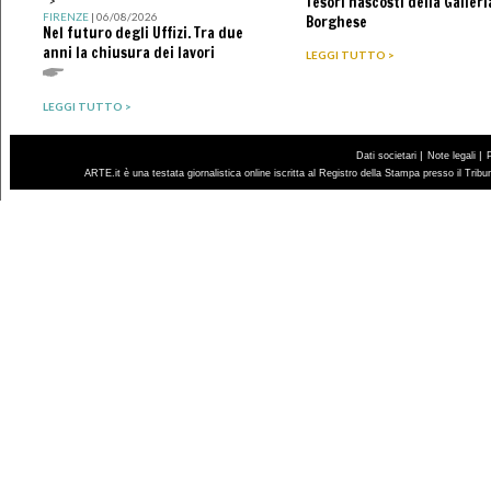
Tesori nascosti della Galleri
">
FIRENZE
| 06/08/2026
Borghese
Nel futuro degli Uffizi. Tra due
anni la chiusura dei lavori
LEGGI TUTTO >
LEGGI TUTTO >
|
|
Dati societari
Note legali
ARTE.it è una testata giornalistica online iscritta al Registro della Stampa presso il Trib