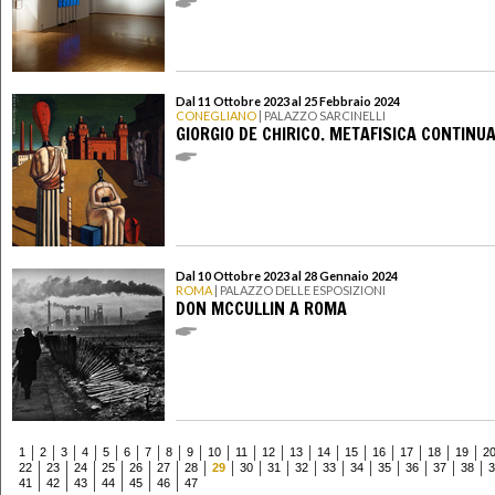
Dal 11 Ottobre 2023 al 25 Febbraio 2024
CONEGLIANO
| PALAZZO SARCINELLI
GIORGIO DE CHIRICO. METAFISICA CONTINU
Dal 10 Ottobre 2023 al 28 Gennaio 2024
ROMA
| PALAZZO DELLE ESPOSIZIONI
DON MCCULLIN A ROMA
1
2
3
4
5
6
7
8
9
10
11
12
13
14
15
16
17
18
19
2
22
23
24
25
26
27
28
29
30
31
32
33
34
35
36
37
38
3
41
42
43
44
45
46
47