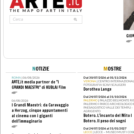
GIO
N
OTIZIE
M
OSTRE
ROMA
| 06/08/2026
Dal 30/07/2026 al 01/11/2026
ARTE.it media partner de "I
VERONA
| CENTRO INTERNAZIONAL
FOTOGRAFIA SCAVI SCALIGERI
GRANDI MAESTRI" di KUBLAI Film
Dorothea Lange
Dal 24/07/2026 al 31/10/2026
PALERMO
| PALAZZO BELMONTE RIS
06/08/2026
PALERMO I PARCO ARCHEOLOGICO 
I Grandi Maestri: da Caravaggio
PAESAGGISTICO VALLE DEI TEMPLI -
a Herzog, cinque appuntamenti
AGRIGENTO
Botero. L’incanto del Mito I
al cinema con i giganti
Botero. Il peso dei sogni
dell'immaginario
Dal 24/07/2026 al 31/01/2027
LECCE
| LECCE – MUSEO MUST I CO