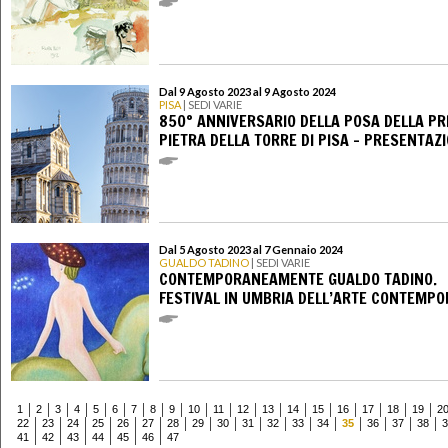
Dal 9 Agosto 2023 al 9 Agosto 2024
PISA
| SEDI VARIE
850° ANNIVERSARIO DELLA POSA DELLA PR
PIETRA DELLA TORRE DI PISA - PRESENTAZ
Dal 5 Agosto 2023 al 7 Gennaio 2024
GUALDO TADINO
| SEDI VARIE
CONTEMPORANEAMENTE GUALDO TADINO.
FESTIVAL IN UMBRIA DELL’ARTE CONTEMP
1
2
3
4
5
6
7
8
9
10
11
12
13
14
15
16
17
18
19
2
22
23
24
25
26
27
28
29
30
31
32
33
34
35
36
37
38
3
41
42
43
44
45
46
47