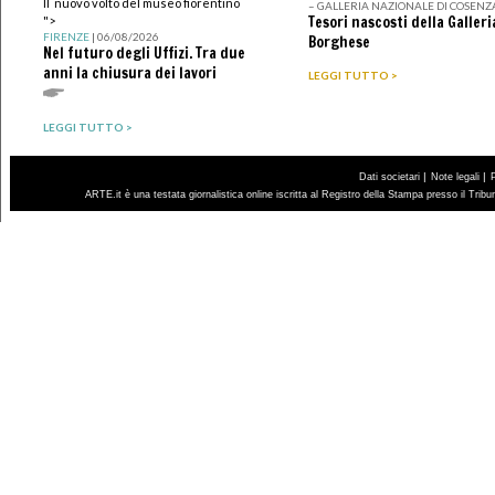
Il nuovo volto del museo fiorentino
– GALLERIA NAZIONALE DI COSENZ
Tesori nascosti della Galleri
">
FIRENZE
| 06/08/2026
Borghese
Nel futuro degli Uffizi. Tra due
anni la chiusura dei lavori
LEGGI TUTTO >
LEGGI TUTTO >
|
|
Dati societari
Note legali
ARTE.it è una testata giornalistica online iscritta al Registro della Stampa presso il Trib