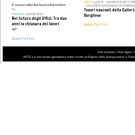
LECCE
| LECCE – MUSEO MUST I CO
Il nuovo volto del museo fiorentino
– GALLERIA NAZIONALE DI COSENZ
Tesori nascosti della Galleri
">
FIRENZE
| 06/08/2026
Borghese
Nel futuro degli Uffizi. Tra due
anni la chiusura dei lavori
LEGGI TUTTO >
LEGGI TUTTO >
|
|
Dati societari
Note legali
ARTE.it è una testata giornalistica online iscritta al Registro della Stampa presso il Trib