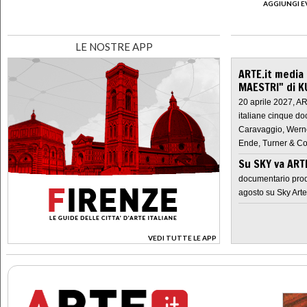
AGGIUNGI E
LE NOSTRE APP
ARTE.it media
MAESTRI" di K
20 aprile 2027, A
italiane cinque do
Caravaggio, Werne
Ende, Turner & Co
Su SKY va AR
documentario prod
agosto su Sky Arte
VEDI TUTTE LE APP
>