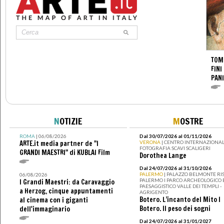
TOM
FINI
PANI
N
OTIZIE
M
OSTRE
ROMA
| 06/08/2026
Dal 30/07/2026 al 01/11/2026
ARTE.it media partner de "I
VERONA
| CENTRO INTERNAZIONAL
FOTOGRAFIA SCAVI SCALIGERI
GRANDI MAESTRI" di KUBLAI Film
Dorothea Lange
Dal 24/07/2026 al 31/10/2026
PALERMO
| PALAZZO BELMONTE RIS
06/08/2026
PALERMO I PARCO ARCHEOLOGICO 
I Grandi Maestri: da Caravaggio
PAESAGGISTICO VALLE DEI TEMPLI -
a Herzog, cinque appuntamenti
AGRIGENTO
Botero. L’incanto del Mito I
al cinema con i giganti
Botero. Il peso dei sogni
dell'immaginario
Dal 24/07/2026 al 31/01/2027