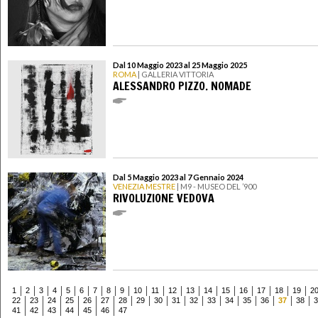
Dal 10 Maggio 2023 al 25 Maggio 2025
ROMA
| GALLERIA VITTORIA
ALESSANDRO PIZZO. NOMADE
Dal 5 Maggio 2023 al 7 Gennaio 2024
VENEZIA MESTRE
| M9 - MUSEO DEL ’900
RIVOLUZIONE VEDOVA
1
2
3
4
5
6
7
8
9
10
11
12
13
14
15
16
17
18
19
2
22
23
24
25
26
27
28
29
30
31
32
33
34
35
36
37
38
3
41
42
43
44
45
46
47