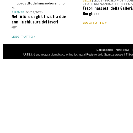
LECCE
| LECCE – MUSEO MUST I CO
Il nuovo volto del museo fiorentino
– GALLERIA NAZIONALE DI COSENZ
Tesori nascosti della Galleri
">
FIRENZE
| 06/08/2026
Borghese
Nel futuro degli Uffizi. Tra due
anni la chiusura dei lavori
LEGGI TUTTO >
LEGGI TUTTO >
|
|
Dati societari
Note legali
ARTE.it è una testata giornalistica online iscritta al Registro della Stampa presso il Trib