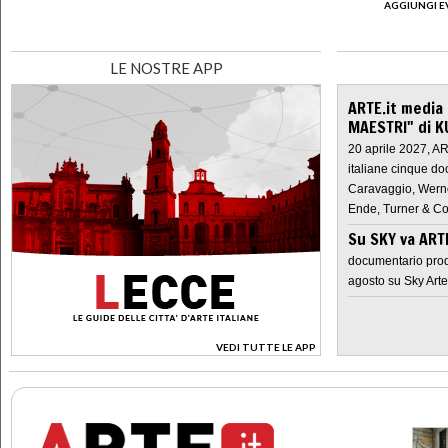
AGGIUNGI E
LE NOSTRE APP
ARTE.it media
MAESTRI" di K
20 aprile 2027, A
italiane cinque do
Caravaggio, Werne
Ende, Turner & Co
Su SKY va AR
documentario prod
agosto su Sky Arte
VEDI TUTTE LE APP
>