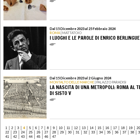
Dal 15 Dicembre 2023 al 25 Febbraio 2024
ROMA
| MATTATOIO
I LUOGHI E LE PAROLE DI ENRICO BERLINGU
Dal 15 Dicembre 2023 al 2 Giugno 2024
MONTALTO DELLE MARCHE
| PALAZZO PARADISI
LA NASCITA DI UNA METROPOLI: ROMA AL 
DI SISTO V
1
2
3
4
5
6
7
8
9
10
11
12
13
14
15
16
17
18
19
2
22
23
24
25
26
27
28
29
30
31
32
33
34
35
36
37
38
3
41
42
43
44
45
46
47