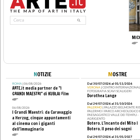
MIC
N
OTIZIE
M
OSTRE
ROMA
| 06/08/2026
Dal 30/07/2026 al 01/11/2026
ARTE.it media partner de "I
VERONA
| CENTRO INTERNAZIONAL
FOTOGRAFIA SCAVI SCALIGERI
GRANDI MAESTRI" di KUBLAI Film
Dorothea Lange
Dal 24/07/2026 al 31/10/2026
PALERMO
| PALAZZO BELMONTE RIS
06/08/2026
PALERMO I PARCO ARCHEOLOGICO 
I Grandi Maestri: da Caravaggio
PAESAGGISTICO VALLE DEI TEMPLI -
a Herzog, cinque appuntamenti
AGRIGENTO
Botero. L’incanto del Mito I
al cinema con i giganti
Botero. Il peso dei sogni
dell'immaginario
Dal 24/07/2026 al 31/01/2027