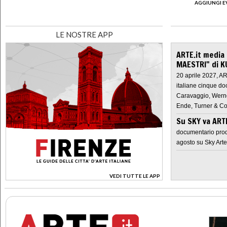
AGGIUNGI E
LE NOSTRE APP
ARTE.it media
MAESTRI" di K
20 aprile 2027, A
italiane cinque do
Caravaggio, Werne
Ende, Turner & Co
Su SKY va AR
documentario prod
agosto su Sky Arte
VEDI TUTTE LE APP
>