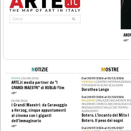
AND
N
OTIZIE
M
OSTRE
ROMA
| 06/08/2026
Dal 30/07/2026 al 01/11/2026
ARTE.it media partner de "I
VERONA
| CENTRO INTERNAZIONAL
FOTOGRAFIA SCAVI SCALIGERI
GRANDI MAESTRI" di KUBLAI Film
Dorothea Lange
Dal 24/07/2026 al 31/10/2026
PALERMO
| PALAZZO BELMONTE RIS
06/08/2026
PALERMO I PARCO ARCHEOLOGICO 
I Grandi Maestri: da Caravaggio
PAESAGGISTICO VALLE DEI TEMPLI -
a Herzog, cinque appuntamenti
AGRIGENTO
Botero. L’incanto del Mito I
al cinema con i giganti
Botero. Il peso dei sogni
dell'immaginario
Dal 24/07/2026 al 31/01/2027