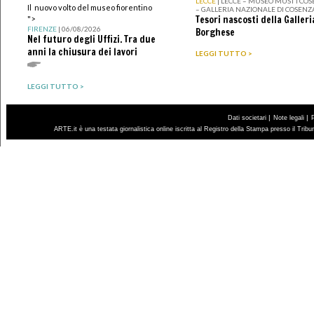
LECCE
| LECCE – MUSEO MUST I CO
Il nuovo volto del museo fiorentino
– GALLERIA NAZIONALE DI COSENZ
Tesori nascosti della Galleri
">
FIRENZE
| 06/08/2026
Borghese
Nel futuro degli Uffizi. Tra due
anni la chiusura dei lavori
LEGGI TUTTO >
LEGGI TUTTO >
|
|
Dati societari
Note legali
ARTE.it è una testata giornalistica online iscritta al Registro della Stampa presso il Trib