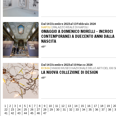
Dal 14 Dicembre 2023 al 13 Febbraio 2024
NAPOLI
| PALAZZO REALE DI NAPOLI
OMAGGIO A DOMENICO MORELLI – INCROCI
CONTEMPORANEI A DUECENTO ANNI DALLA
NASCITA
Dal 14 Dicembre 2023 al 10 Marzo 2024
ROMA
| MAXXI MUSEO NAZIONALE DELLE ARTI DEL XXI
LA NUOVA COLLEZIONE DI DESIGN
1
2
3
4
5
6
7
8
9
10
11
12
13
14
15
16
17
18
19
2
22
23
24
25
26
27
28
29
30
31
32
33
34
35
36
37
38
3
41
42
43
44
45
46
47