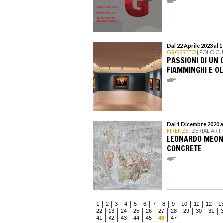
Dal 22 Aprile 2023 al 1
GROSSETO
| POLO CU
PASSIONI DI UN 
FIAMMINGHI E OL
Dal 1 Dicembre 2020 a
FIRENZE
| ZERIAL ART
LEONARDO MEONI
CONCRETE
1
2
3
4
5
6
7
8
9
10
11
12
1
22
23
24
25
26
27
28
29
30
31
41
42
43
44
45
46
47