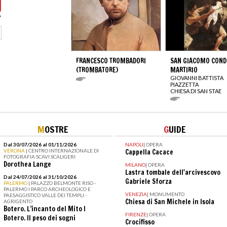
FRANCESCO TROMBADORI
SAN GIACOMO COND
(TROMBATORE)
MARTIRIO
GIOVANNI BATTISTA
PIAZZETTA
CHIESA DI SAN STAE
M
OSTRE
G
UIDE
Dal 30/07/2026 al 01/11/2026
NAPOLI
|
OPERA
VERONA
| CENTRO INTERNAZIONALE DI
Cappella Cacace
FOTOGRAFIA SCAVI SCALIGERI
Dorothea Lange
MILANO
|
OPERA
Lastra tombale dell'arcivescovo
Dal 24/07/2026 al 31/10/2026
Gabriele Sforza
PALERMO
| PALAZZO BELMONTE RISO -
PALERMO I PARCO ARCHEOLOGICO E
VENEZIA
|
MONUMENTO
PAESAGGISTICO VALLE DEI TEMPLI -
Chiesa di San Michele in Isola
AGRIGENTO
Botero. L’incanto del Mito I
FIRENZE
|
OPERA
Botero. Il peso dei sogni
Crocifisso