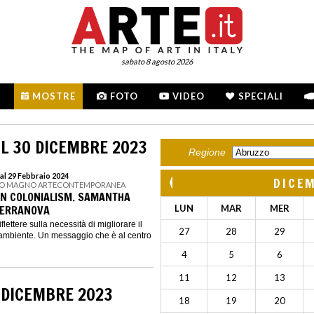
sabato 8 agosto 2026
MOSTRE
FOTO
VIDEO
SPECIALI
L 30 DICEMBRE 2023
Regione
al 29 Febbraio 2024
DICE
 LO MAGNO ARTECONTEMPORANEA
AN COLONIALISM. SAMANTHA
 TERRANOVA
LUN
MAR
MER
iflettere sulla necessità di migliorare il
27
28
29
 ambiente. Un messaggio che è al centro
4
5
6
11
12
13
 DICEMBRE 2023
18
19
20