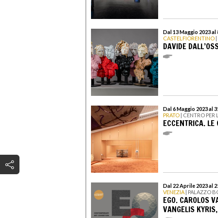
Dal 13 Maggio 2023 al
CASTELFIORENTINO
|
DAVIDE DALL’OS
Dal 6 Maggio 2023 al 
PRATO
| CENTRO PER 
ECCENTRICA. LE 
Dal 22 Aprile 2023 al 
VENEZIA
| PALAZZO B
EGO. CAROLOS VA
VANGELIS KYRIS,