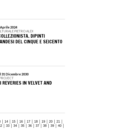
 Aprile 2024
LTURALE PIETRO ALDI
COLLEZIONISTA. DIPINTI
ANDESI DEL CINQUE E SEICENTO
l 31 Dicembre 2030
 PROJECT
 REVERIES IN VELVET AND
3
14
15
16
17
18
19
20
21
32
33
34
35
36
37
38
39
40