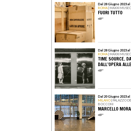
Dal 28 Giugno 2023 al
ROMA
| MAXXI MUSEO
FUORI TUTTO
Dal 28 Giugno 2023 al
ROMA
| MAXXI MUSEO
TIME SOURCE. DA
DALL’OPERA ALLE
Dal 20 Giugno 2023 al
MILANO
| PALAZZO D
BOCCONI
MARCELLO MORA