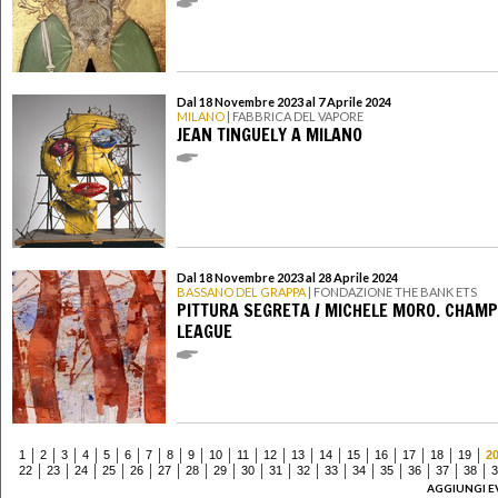
Dal 18 Novembre 2023 al 7 Aprile 2024
MILANO
| FABBRICA DEL VAPORE
JEAN TINGUELY A MILANO
Dal 18 Novembre 2023 al 28 Aprile 2024
BASSANO DEL GRAPPA
| FONDAZIONE THE BANK ETS
PITTURA SEGRETA / MICHELE MORO. CHAM
LEAGUE
1
2
3
4
5
6
7
8
9
10
11
12
13
14
15
16
17
18
19
2
22
23
24
25
26
27
28
29
30
31
32
33
34
35
36
37
38
3
AGGIUNGI E