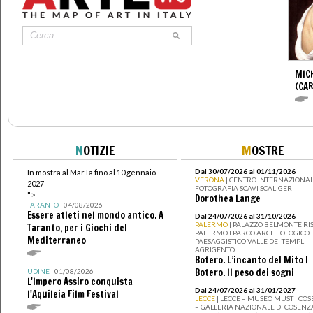
MIC
(CA
N
OTIZIE
M
OSTRE
Dal 30/07/2026 al 01/11/2026
In mostra al MarTa fino al 10 gennaio
VERONA
| CENTRO INTERNAZIONAL
2027
FOTOGRAFIA SCAVI SCALIGERI
">
Dorothea Lange
TARANTO
| 04/08/2026
Essere atleti nel mondo antico. A
Dal 24/07/2026 al 31/10/2026
PALERMO
| PALAZZO BELMONTE RIS
Taranto, per i Giochi del
PALERMO I PARCO ARCHEOLOGICO 
Mediterraneo
PAESAGGISTICO VALLE DEI TEMPLI -
AGRIGENTO
Botero. L’incanto del Mito I
Botero. Il peso dei sogni
UDINE
| 01/08/2026
L'Impero Assiro conquista
Dal 24/07/2026 al 31/01/2027
l'Aquileia Film Festival
LECCE
| LECCE – MUSEO MUST I CO
– GALLERIA NAZIONALE DI COSENZ