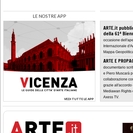
LE NOSTRE APP
ARTE.it pubbli
della 61ª Bien
occasione dell'ape
Internazionale d'A
Mappa Geopolitica
ARTE E PROPAG
documentario scrit
e Piero Muscarà pe
collaborazione con
grazie all'accordo 
Mediawan Rights c
Axess TV.
VEDI TUTTE LE APP
>