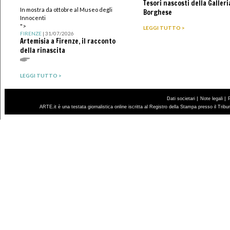
Tesori nascosti della Galleri
In mostra da ottobre al Museo degli
Borghese
Innocenti
">
LEGGI TUTTO >
FIRENZE
| 31/07/2026
Artemisia a Firenze, il racconto
della rinascita
LEGGI TUTTO >
|
|
Dati societari
Note legali
ARTE.it è una testata giornalistica online iscritta al Registro della Stampa presso il Trib