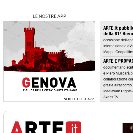
LE NOSTRE APP
ARTE.it pubbli
della 61ª Bien
occasione dell'ape
Internazionale d'A
Mappa Geopolitica
ARTE E PROPAG
documentario scrit
e Piero Muscarà pe
collaborazione con
grazie all'accordo 
Mediawan Rights c
Axess TV.
VEDI TUTTE LE APP
>