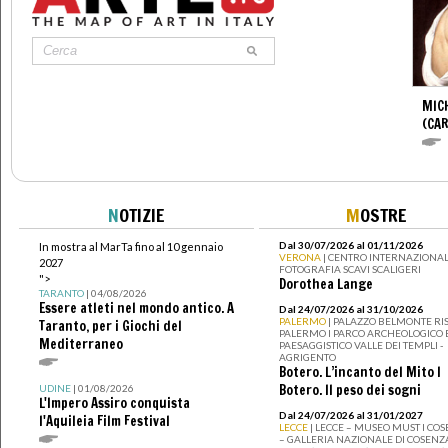
MIC
(CA
N
OTIZIE
M
OSTRE
Dal 30/07/2026 al 01/11/2026
In mostra al MarTa fino al 10 gennaio
VERONA
| CENTRO INTERNAZIONAL
2027
FOTOGRAFIA SCAVI SCALIGERI
">
Dorothea Lange
TARANTO
| 04/08/2026
Essere atleti nel mondo antico. A
Dal 24/07/2026 al 31/10/2026
PALERMO
| PALAZZO BELMONTE RIS
Taranto, per i Giochi del
PALERMO I PARCO ARCHEOLOGICO 
Mediterraneo
PAESAGGISTICO VALLE DEI TEMPLI -
AGRIGENTO
Botero. L’incanto del Mito I
Botero. Il peso dei sogni
UDINE
| 01/08/2026
L'Impero Assiro conquista
Dal 24/07/2026 al 31/01/2027
l'Aquileia Film Festival
LECCE
| LECCE – MUSEO MUST I CO
– GALLERIA NAZIONALE DI COSENZ