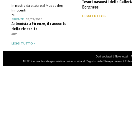
Tesori nascosti della Galleri
In mostra da ottobre al Museo degli
Borghese
Innocenti
">
LEGGI TUTTO >
FIRENZE
| 31/07/2026
Artemisia a Firenze, il racconto
della rinascita
LEGGI TUTTO >
|
|
Dati societari
Note legali
ARTE.it è una testata giornalistica online iscritta al Registro della Stampa presso il Trib