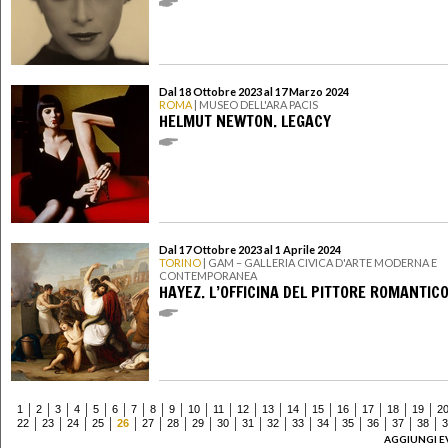
Dal 18 Ottobre 2023 al 17 Marzo 2024
ROMA
| MUSEO DELL'ARA PACIS
HELMUT NEWTON. LEGACY
Dal 17 Ottobre 2023 al 1 Aprile 2024
TORINO
| GAM – GALLERIA CIVICA D'ARTE MODERNA E
CONTEMPORANEA
HAYEZ. L’OFFICINA DEL PITTORE ROMANTIC
1
2
3
4
5
6
7
8
9
10
11
12
13
14
15
16
17
18
19
2
22
23
24
25
26
27
28
29
30
31
32
33
34
35
36
37
38
3
AGGIUNGI E