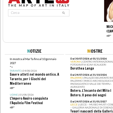
MIC
(CA
N
OTIZIE
M
OSTRE
Dal 30/07/2026 al 01/11/2026
In mostra al MarTa fino al 10 gennaio
VERONA
| CENTRO INTERNAZIONAL
2027
FOTOGRAFIA SCAVI SCALIGERI
">
Dorothea Lange
TARANTO
| 04/08/2026
Essere atleti nel mondo antico. A
Dal 24/07/2026 al 31/10/2026
PALERMO
| PALAZZO BELMONTE RIS
Taranto, per i Giochi del
PALERMO I PARCO ARCHEOLOGICO 
Mediterraneo
PAESAGGISTICO VALLE DEI TEMPLI -
AGRIGENTO
Botero. L’incanto del Mito I
Botero. Il peso dei sogni
UDINE
| 01/08/2026
L'Impero Assiro conquista
Dal 24/07/2026 al 31/01/2027
l'Aquileia Film Festival
LECCE
| LECCE – MUSEO MUST I CO
– GALLERIA NAZIONALE DI COSENZ
Tesori nascosti della Galleri