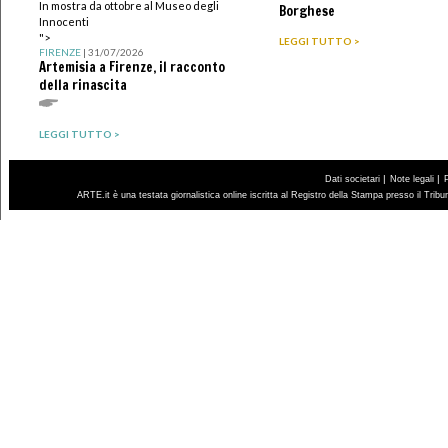
In mostra da ottobre al Museo degli
Borghese
Innocenti
">
LEGGI TUTTO >
FIRENZE
| 31/07/2026
Artemisia a Firenze, il racconto
della rinascita
LEGGI TUTTO >
|
|
Dati societari
Note legali
ARTE.it è una testata giornalistica online iscritta al Registro della Stampa presso il Trib