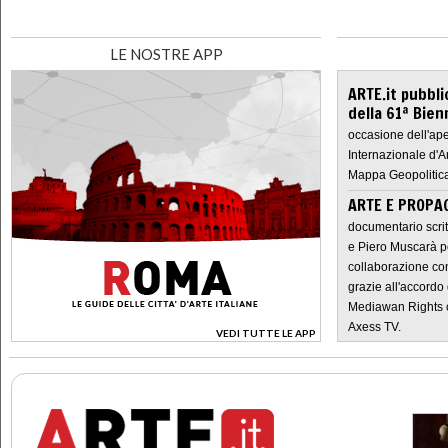
LE NOSTRE APP
ARTE.it pubbli
della 61ª Bien
occasione dell'ape
Internazionale d'A
Mappa Geopolitica
ARTE E PROPAG
documentario scrit
e Piero Muscarà pe
collaborazione con
grazie all'accordo 
Mediawan Rights c
Axess TV.
VEDI TUTTE LE APP
>