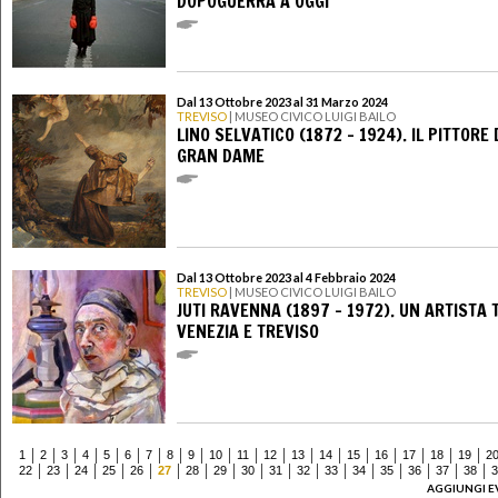
DOPOGUERRA A OGGI
Dal 13 Ottobre 2023 al 31 Marzo 2024
TREVISO
| MUSEO CIVICO LUIGI BAILO
LINO SELVATICO (1872 – 1924). IL PITTORE 
GRAN DAME
Dal 13 Ottobre 2023 al 4 Febbraio 2024
TREVISO
| MUSEO CIVICO LUIGI BAILO
JUTI RAVENNA (1897 – 1972). UN ARTISTA 
VENEZIA E TREVISO
1
2
3
4
5
6
7
8
9
10
11
12
13
14
15
16
17
18
19
2
22
23
24
25
26
27
28
29
30
31
32
33
34
35
36
37
38
3
AGGIUNGI E