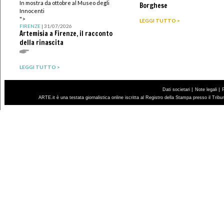
In mostra da ottobre al Museo degli
Borghese
Innocenti
">
LEGGI TUTTO >
FIRENZE
| 31/07/2026
Artemisia a Firenze, il racconto
della rinascita
LEGGI TUTTO >
|
|
Dati societari
Note legali
ARTE.it è una testata giornalistica online iscritta al Registro della Stampa presso il Trib