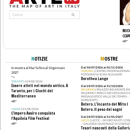
MIC
(CA
N
OTIZIE
M
OSTRE
Dal 30/07/2026 al 01/11/2026
In mostra al MarTa fino al 10 gennaio
VERONA
| CENTRO INTERNAZIONAL
2027
FOTOGRAFIA SCAVI SCALIGERI
">
Dorothea Lange
TARANTO
| 04/08/2026
Essere atleti nel mondo antico. A
Dal 24/07/2026 al 31/10/2026
PALERMO
| PALAZZO BELMONTE RIS
Taranto, per i Giochi del
PALERMO I PARCO ARCHEOLOGICO 
Mediterraneo
PAESAGGISTICO VALLE DEI TEMPLI -
AGRIGENTO
Botero. L’incanto del Mito I
Botero. Il peso dei sogni
UDINE
| 01/08/2026
L'Impero Assiro conquista
Dal 24/07/2026 al 31/01/2027
l'Aquileia Film Festival
LECCE
| LECCE – MUSEO MUST I CO
– GALLERIA NAZIONALE DI COSENZ
Tesori nascosti della Galleri