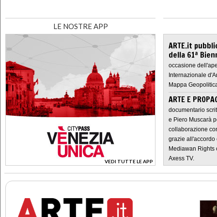
LE NOSTRE APP
ARTE.it pubbli
della 61ª Bien
occasione dell'ape
Internazionale d'A
Mappa Geopolitica
ARTE E PROPAG
documentario scrit
e Piero Muscarà pe
collaborazione con
grazie all'accordo 
Mediawan Rights c
Axess TV.
VEDI TUTTE LE APP
>