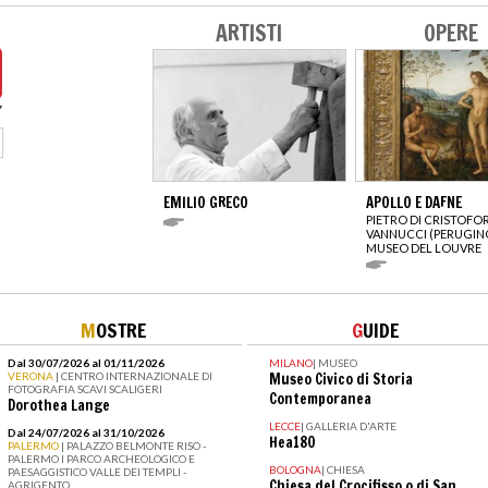
ARTISTI
OPERE
EMILIO GRECO
APOLLO E DAFNE
PIETRO DI CRISTOFO
VANNUCCI (PERUGIN
MUSEO DEL LOUVRE
M
OSTRE
G
UIDE
Dal 30/07/2026 al 01/11/2026
MILANO
|
MUSEO
VERONA
| CENTRO INTERNAZIONALE DI
Museo Civico di Storia
FOTOGRAFIA SCAVI SCALIGERI
Contemporanea
Dorothea Lange
LECCE
|
GALLERIA D'ARTE
Dal 24/07/2026 al 31/10/2026
Hea180
PALERMO
| PALAZZO BELMONTE RISO -
PALERMO I PARCO ARCHEOLOGICO E
BOLOGNA
|
CHIESA
PAESAGGISTICO VALLE DEI TEMPLI -
Chiesa del Crocifisso o di San
AGRIGENTO