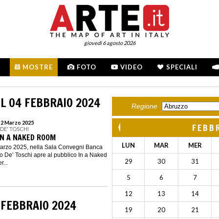
giovedì 6 agosto 2026
MOSTRE
FOTO
VIDEO
SPECIALI
L 04 FEBBRAIO 2024
Regione
l 2 Marzo 2025
FEBB
 DE' TOSCHI
IN A NAKED ROOM
LUN
MAR
MER
 marzo 2025, nella Sala Convegni Banca
o De’ Toschi apre al pubblico In a Naked
29
30
31
...
5
6
7
12
13
14
 FEBBRAIO 2024
19
20
21