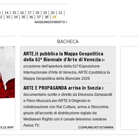
3
14
15
16
17
18
19
20
21
32
33
34
35
36
37
38
39
AGGIUNGI EVENTO >
BACHECA
ARTE.it pubblica la Mappa Geopolitica
della 61ª Biennale d'Arte di Venezia
In
occasione dell'apertura della 61ª Esposizione
Internazionale d'Arte di Venezia, ARTE.it pubblica la
Mappa Geopolitica della Biennale 2026
ARTE E PROPAGANDA arriva in Svezia
Il
documentario scritto e diretto da Eleonora Zamparutti
e Piero Muscarà per ARTE.it Originals in
collaborazione con Rai Cultura, arriva a Stoccolma
grazie all'accordo di distribuzione siglato da
Mediawan Rights con il canale televisivo svedese
Axess TV.
E LE APP
COMUNICATI STAMPA
>