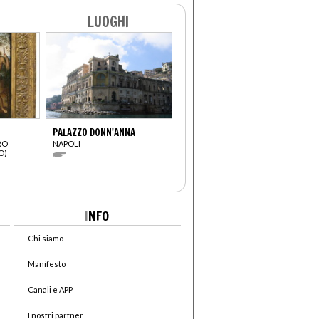
LUOGHI
PALAZZO DONN'ANNA
RO
NAPOLI
O)
I
NFO
Chi siamo
Manifesto
Canali e APP
I nostri partner