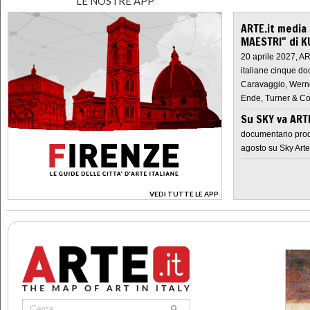
LE NOSTRE APP
ARTE.it media
MAESTRI" di K
20 aprile 2027, A
italiane cinque do
Caravaggio, Werne
Ende, Turner & Co
Su SKY va AR
documentario prod
agosto su Sky Arte
VEDI TUTTE LE APP
>