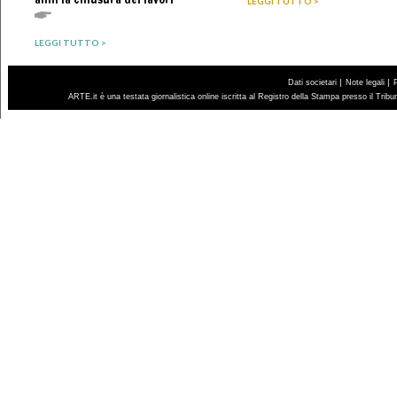
LEGGI TUTTO >
LEGGI TUTTO >
|
|
Dati societari
Note legali
ARTE.it è una testata giornalistica online iscritta al Registro della Stampa presso il Trib