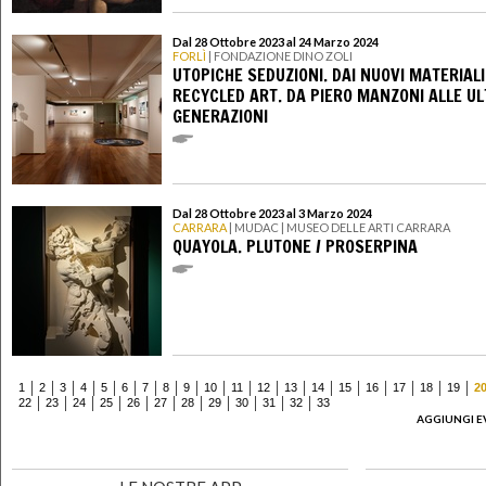
Dal 28 Ottobre 2023 al 24 Marzo 2024
FORLÌ
| FONDAZIONE DINO ZOLI
UTOPICHE SEDUZIONI. DAI NUOVI MATERIALI
RECYCLED ART. DA PIERO MANZONI ALLE UL
GENERAZIONI
Dal 28 Ottobre 2023 al 3 Marzo 2024
CARRARA
| MUDAC | MUSEO DELLE ARTI CARRARA
QUAYOLA. PLUTONE / PROSERPINA
1
2
3
4
5
6
7
8
9
10
11
12
13
14
15
16
17
18
19
2
22
23
24
25
26
27
28
29
30
31
32
33
AGGIUNGI E