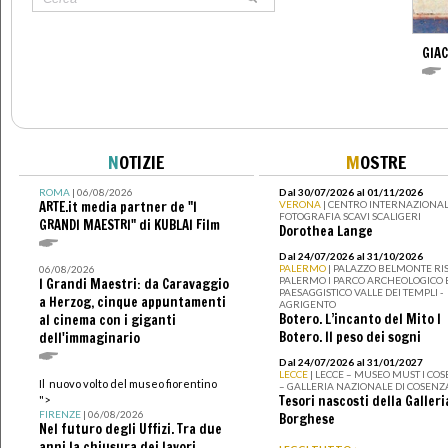
GIA
N
OTIZIE
M
OSTRE
ROMA
| 06/08/2026
Dal 30/07/2026 al 01/11/2026
ARTE.it media partner de "I
VERONA
| CENTRO INTERNAZIONAL
FOTOGRAFIA SCAVI SCALIGERI
GRANDI MAESTRI" di KUBLAI Film
Dorothea Lange
Dal 24/07/2026 al 31/10/2026
PALERMO
| PALAZZO BELMONTE RIS
06/08/2026
PALERMO I PARCO ARCHEOLOGICO 
I Grandi Maestri: da Caravaggio
PAESAGGISTICO VALLE DEI TEMPLI -
a Herzog, cinque appuntamenti
AGRIGENTO
Botero. L’incanto del Mito I
al cinema con i giganti
Botero. Il peso dei sogni
dell'immaginario
Dal 24/07/2026 al 31/01/2027
LECCE
| LECCE – MUSEO MUST I CO
Il nuovo volto del museo fiorentino
– GALLERIA NAZIONALE DI COSENZ
Tesori nascosti della Galleri
">
FIRENZE
| 06/08/2026
Borghese
Nel futuro degli Uffizi. Tra due
anni la chiusura dei lavori