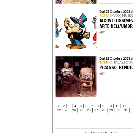
Dal 25 Ottobre 2023 a
ROMA
| MAXXI MUSEO
JACOVITTISSIME
ARTE DELL’UMO
Dal 12 Ottobre 2023 al
TORINO
| PALAZZO S
PICASSO. RENDE
1
2
3
4
5
6
7
8
9
10
11
12
1
22
23
24
25
26
27
28
29
30
31