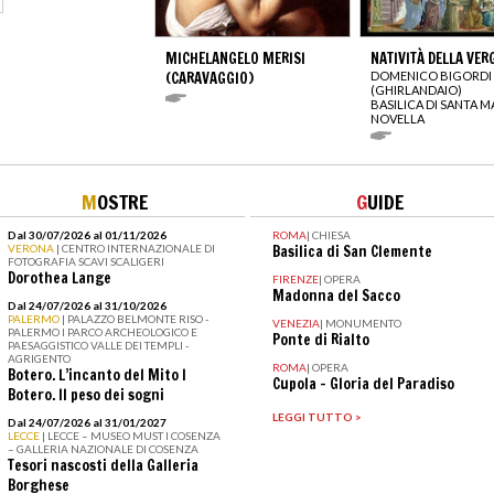
MICHELANGELO MERISI
NATIVITÀ DELLA VER
(CARAVAGGIO)
DOMENICO BIGORDI
(GHIRLANDAIO)
BASILICA DI SANTA M
NOVELLA
M
OSTRE
G
UIDE
Dal 30/07/2026 al 01/11/2026
ROMA
|
CHIESA
VERONA
| CENTRO INTERNAZIONALE DI
Basilica di San Clemente
FOTOGRAFIA SCAVI SCALIGERI
Dorothea Lange
FIRENZE
|
OPERA
Madonna del Sacco
Dal 24/07/2026 al 31/10/2026
PALERMO
| PALAZZO BELMONTE RISO -
VENEZIA
|
MONUMENTO
PALERMO I PARCO ARCHEOLOGICO E
Ponte di Rialto
PAESAGGISTICO VALLE DEI TEMPLI -
AGRIGENTO
ROMA
|
OPERA
Botero. L’incanto del Mito I
Cupola - Gloria del Paradiso
Botero. Il peso dei sogni
LEGGI TUTTO >
Dal 24/07/2026 al 31/01/2027
LECCE
| LECCE – MUSEO MUST I COSENZA
– GALLERIA NAZIONALE DI COSENZA
Tesori nascosti della Galleria
Borghese