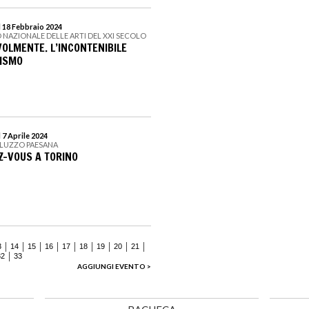
l 18 Febbraio 2024
 NAZIONALE DELLE ARTI DEL XXI SECOLO
VOLMENTE. L’INCONTENIBILE
RISMO
 7 Aprile 2024
ALUZZO PAESANA
Z-VOUS A TORINO
3
14
15
16
17
18
19
20
21
32
33
AGGIUNGI EVENTO >