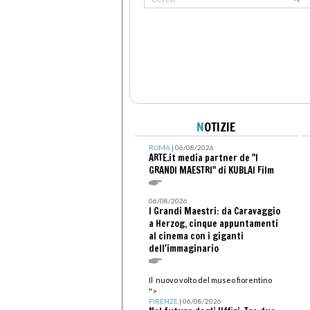
N
OTIZIE
ROMA
| 06/08/2026
ARTE.it media partner de "I
GRANDI MAESTRI" di KUBLAI Film
06/08/2026
I Grandi Maestri: da Caravaggio
a Herzog, cinque appuntamenti
al cinema con i giganti
dell'immaginario
Il nuovo volto del museo fiorentino
">
FIRENZE
| 06/08/2026