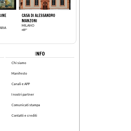
GINE
CASA DI ALESSANDRO
MANZONI
MILANO
ARIA
I
NFO
Chi siamo
Manifesto
Canali e APP
I nostri partner
Comunicati stampa
Contatti e crediti