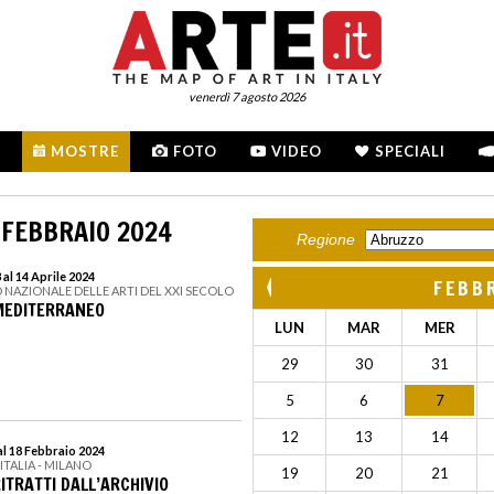
venerdì 7 agosto 2026
MOSTRE
FOTO
VIDEO
SPECIALI
 FEBBRAIO 2024
Regione
al 14 Aprile 2024
FEBB
 NAZIONALE DELLE ARTI DEL XXI SECOLO
MEDITERRANEO
LUN
MAR
MER
29
30
31
5
6
7
12
13
14
l 18 Febbraio 2024
'ITALIA - MILANO
19
20
21
ITRATTI DALL’ARCHIVIO