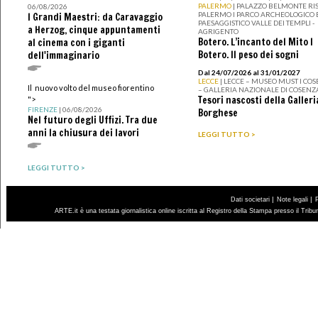
PALERMO
| PALAZZO BELMONTE RIS
06/08/2026
PALERMO I PARCO ARCHEOLOGICO 
I Grandi Maestri: da Caravaggio
PAESAGGISTICO VALLE DEI TEMPLI -
a Herzog, cinque appuntamenti
AGRIGENTO
Botero. L’incanto del Mito I
al cinema con i giganti
Botero. Il peso dei sogni
dell'immaginario
Dal 24/07/2026 al 31/01/2027
LECCE
| LECCE – MUSEO MUST I CO
Il nuovo volto del museo fiorentino
– GALLERIA NAZIONALE DI COSENZ
Tesori nascosti della Galleri
">
FIRENZE
| 06/08/2026
Borghese
Nel futuro degli Uffizi. Tra due
anni la chiusura dei lavori
LEGGI TUTTO >
LEGGI TUTTO >
|
|
Dati societari
Note legali
ARTE.it è una testata giornalistica online iscritta al Registro della Stampa presso il Trib