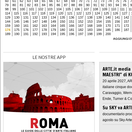
60
61
62
63
64
65
66
67
68
69
70
71
72
73
74
75
76
7
79
80
81
82
83
84
85
86
87
88
89
90
91
92
93
94
95
9
98
99
100
101
102
103
104
105
106
107
108
109
110
111
11
114
115
116
117
118
119
120
121
122
123
124
125
126
127
129
130
131
132
133
134
135
136
137
138
139
140
141
142
144
145
146
147
148
149
150
151
152
153
154
155
156
157
159
160
161
162
163
164
165
166
167
168
169
170
171
172
174
175
176
177
178
179
180
181
182
183
184
185
186
187
189
190
191
192
193
194
195
196
197
198
199
200
AGGIUNGI E
LE NOSTRE APP
ARTE.it media
MAESTRI" di K
20 aprile 2027, A
italiane cinque do
Caravaggio, Werne
Ende, Turner & Co
Su SKY va AR
documentario prod
agosto su Sky Arte