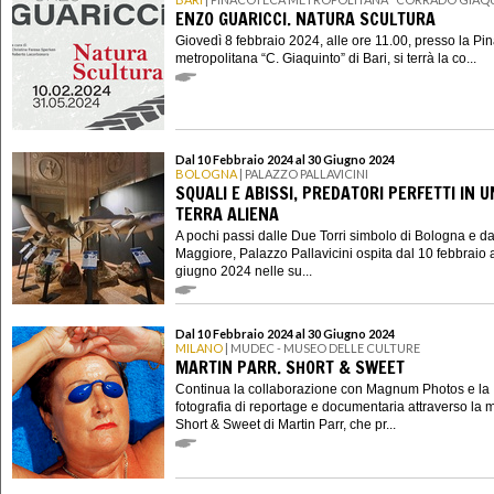
ENZO GUARICCI. NATURA SCULTURA
Giovedì 8 febbraio 2024, alle ore 11.00, presso la Pi
metropolitana “C. Giaquinto” di Bari, si terrà la co...
Dal 10 Febbraio 2024 al 30 Giugno 2024
BOLOGNA
| PALAZZO PALLAVICINI
SQUALI E ABISSI, PREDATORI PERFETTI IN 
TERRA ALIENA
A pochi passi dalle Due Torri simbolo di Bologna e d
Maggiore, Palazzo Pallavicini ospita dal 10 febbraio 
giugno 2024 nelle su...
Dal 10 Febbraio 2024 al 30 Giugno 2024
MILANO
| MUDEC - MUSEO DELLE CULTURE
MARTIN PARR. SHORT & SWEET
Continua la collaborazione con Magnum Photos e la
fotografia di reportage e documentaria attraverso la 
Short & Sweet di Martin Parr, che pr...