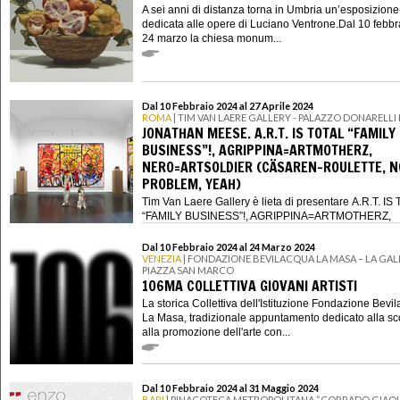
A sei anni di distanza torna in Umbria un’esposizion
dedicata alle opere di Luciano Ventrone.Dal 10 febbr
24 marzo la chiesa monum...
Dal 10 Febbraio 2024 al 27 Aprile 2024
ROMA
| TIM VAN LAERE GALLERY - PALAZZO DONARELLI 
JONATHAN MEESE. A.R.T. IS TOTAL “FAMILY
BUSINESS”!, AGRIPPINA=ARTMOTHERZ,
NERO=ARTSOLDIER (CÄSAREN-ROULETTE, N
PROBLEM, YEAH)
Tim Van Laere Gallery è lieta di presentare A.R.T. IS
“FAMILY BUSINESS”!, AGRIPPINA=ARTMOTHERZ,
NERO=ARTSOLDIER (CÄ...
Dal 10 Febbraio 2024 al 24 Marzo 2024
VENEZIA
| FONDAZIONE BEVILACQUA LA MASA – LA GALL
PIAZZA SAN MARCO
106MA COLLETTIVA GIOVANI ARTISTI
La storica Collettiva dell'Istituzione Fondazione Bevi
La Masa, tradizionale appuntamento dedicato alla sc
alla promozione dell'arte con...
Dal 10 Febbraio 2024 al 31 Maggio 2024
BARI
| PINACOTECA METROPOLITANA “CORRADO GIAQ