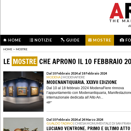
d
HOME
NOTIZIE
GUIDE
MOSTRE
F
HOME
>
MOSTRE
LE
MOSTRE
CHE APRONO IL 10 FEBBRAIO 2
Dal 10 Febbraio 2024 al 18 Febbraio 2024
MODENA
| MODENAFIERE
MODENANTIQUARIA. XXXVII EDIZIONE
Dal 10 al 18 febbraio 2024 ModenaFiere rinnova
l’appuntamento con Modenantiquaria, Manifestazion
internazionale dedicata all’Alto An...
Dal 10 Febbraio 2024 al 24 Marzo 2024
GUALDO TADINO
| CHIESA MONUMENTALE DI SAN FRA
LUCIANO VENTRONE. PRIMO E ULTIMO ATTO