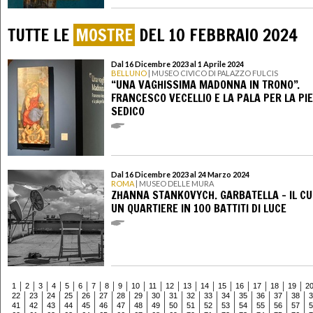
TUTTE LE
MOSTRE
DEL 10 FEBBRAIO 2024
Dal 16 Dicembre 2023 al 1 Aprile 2024
BELLUNO
| MUSEO CIVICO DI PALAZZO FULCIS
“UNA VAGHISSIMA MADONNA IN TRONO”.
FRANCESCO VECELLIO E LA PALA PER LA PIE
SEDICO
Dal 16 Dicembre 2023 al 24 Marzo 2024
ROMA
| MUSEO DELLE MURA
ZHANNA STANKOVYCH. GARBATELLA – IL CU
UN QUARTIERE IN 100 BATTITI DI LUCE
1
2
3
4
5
6
7
8
9
10
11
12
13
14
15
16
17
18
19
2
22
23
24
25
26
27
28
29
30
31
32
33
34
35
36
37
38
3
41
42
43
44
45
46
47
48
49
50
51
52
53
54
55
56
57
5