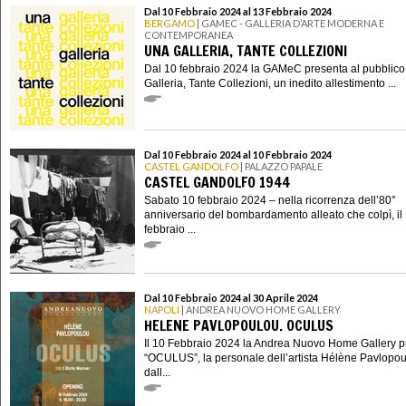
Dal 10 Febbraio 2024 al 13 Febbraio 2024
BERGAMO
| GAMEC - GALLERIA D’ARTE MODERNA E
CONTEMPORANEA
UNA GALLERIA, TANTE COLLEZIONI
Dal 10 febbraio 2024 la GAMeC presenta al pubblic
Galleria, Tante Collezioni, un inedito allestimento ...
Dal 10 Febbraio 2024 al 10 Febbraio 2024
CASTEL GANDOLFO
| PALAZZO PAPALE
CASTEL GANDOLFO 1944
Sabato 10 febbraio 2024 – nella ricorrenza dell’80°
anniversario del bombardamento alleato che colpì, il
febbraio ...
Dal 10 Febbraio 2024 al 30 Aprile 2024
NAPOLI
| ANDREA NUOVO HOME GALLERY
HELENE PAVLOPOULOU. OCULUS
Il 10 Febbraio 2024 la Andrea Nuovo Home Gallery p
“OCULUS”, la personale dell’artista Hélène Pavlopou
dall...