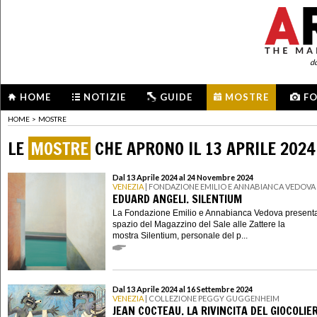
d
HOME
NOTIZIE
GUIDE
MOSTRE
F
HOME
>
MOSTRE
LE
MOSTRE
CHE APRONO IL 13 APRILE 2024
Dal 13 Aprile 2024 al 24 Novembre 2024
VENEZIA
| FONDAZIONE EMILIO E ANNABIANCA VEDOVA
EDUARD ANGELI. SILENTIUM
La Fondazione Emilio e Annabianca Vedova presenta
spazio del Magazzino del Sale alle Zattere la
mostra Silentium, personale del p...
Dal 13 Aprile 2024 al 16 Settembre 2024
VENEZIA
| COLLEZIONE PEGGY GUGGENHEIM
JEAN COCTEAU. LA RIVINCITA DEL GIOCOLIE