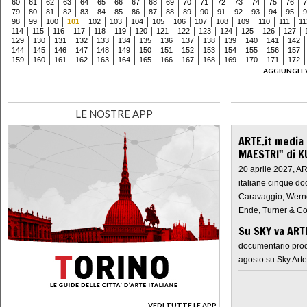
60
61
62
63
64
65
66
67
68
69
70
71
72
73
74
75
76
7
79
80
81
82
83
84
85
86
87
88
89
90
91
92
93
94
95
9
98
99
100
101
102
103
104
105
106
107
108
109
110
111
11
114
115
116
117
118
119
120
121
122
123
124
125
126
127
129
130
131
132
133
134
135
136
137
138
139
140
141
142
144
145
146
147
148
149
150
151
152
153
154
155
156
157
159
160
161
162
163
164
165
166
167
168
169
170
171
172
AGGIUNGI E
LE NOSTRE APP
ARTE.it media
MAESTRI" di K
20 aprile 2027, A
italiane cinque do
Caravaggio, Werne
Ende, Turner & Co
Su SKY va AR
documentario prod
agosto su Sky Arte
VEDI TUTTE LE APP