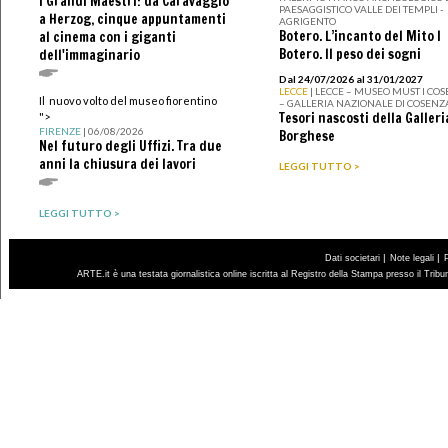
I Grandi Maestri: da Caravaggio
PAESAGGISTICO VALLE DEI TEMPLI -
a Herzog, cinque appuntamenti
AGRIGENTO
Botero. L’incanto del Mito I
al cinema con i giganti
Botero. Il peso dei sogni
dell'immaginario
Dal 24/07/2026 al 31/01/2027
LECCE
| LECCE – MUSEO MUST I CO
Il nuovo volto del museo fiorentino
– GALLERIA NAZIONALE DI COSENZ
Tesori nascosti della Galleri
">
FIRENZE
| 06/08/2026
Borghese
Nel futuro degli Uffizi. Tra due
anni la chiusura dei lavori
LEGGI TUTTO >
LEGGI TUTTO >
|
|
Dati societari
Note legali
ARTE.it è una testata giornalistica online iscritta al Registro della Stampa presso il Trib