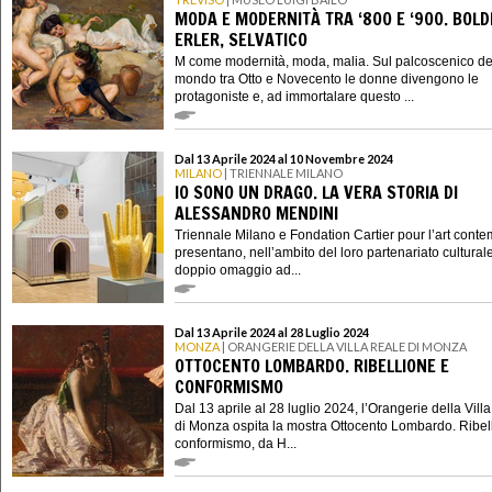
MODA E MODERNITÀ TRA ‘800 E ‘900. BOLDI
ERLER, SELVATICO
M come modernità, moda, malia. Sul palcoscenico de
mondo tra Otto e Novecento le donne divengono le
protagoniste e, ad immortalare questo ...
Dal 13 Aprile 2024 al 10 Novembre 2024
MILANO
| TRIENNALE MILANO
IO SONO UN DRAGO. LA VERA STORIA DI
ALESSANDRO MENDINI
Triennale Milano e Fondation Cartier pour l’art cont
presentano, nell’ambito del loro partenariato cultural
doppio omaggio ad...
Dal 13 Aprile 2024 al 28 Luglio 2024
MONZA
| ORANGERIE DELLA VILLA REALE DI MONZA
OTTOCENTO LOMBARDO. RIBELLIONE E
CONFORMISMO
Dal 13 aprile al 28 luglio 2024, l’Orangerie della Vill
di Monza ospita la mostra Ottocento Lombardo. Ribel
conformismo, da H...