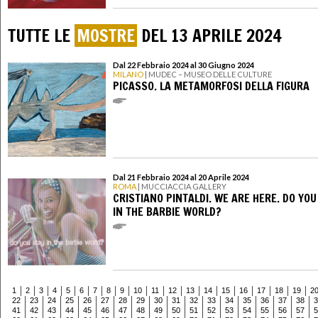
TUTTE LE
MOSTRE
DEL 13 APRILE 2024
Dal 22 Febbraio 2024 al 30 Giugno 2024
MILANO
| MUDEC – MUSEO DELLE CULTURE
PICASSO. LA METAMORFOSI DELLA FIGURA
Dal 21 Febbraio 2024 al 20 Aprile 2024
ROMA
| MUCCIACCIA GALLERY
CRISTIANO PINTALDI. WE ARE HERE. DO YOU
IN THE BARBIE WORLD?
1
2
3
4
5
6
7
8
9
10
11
12
13
14
15
16
17
18
19
2
22
23
24
25
26
27
28
29
30
31
32
33
34
35
36
37
38
3
41
42
43
44
45
46
47
48
49
50
51
52
53
54
55
56
57
5