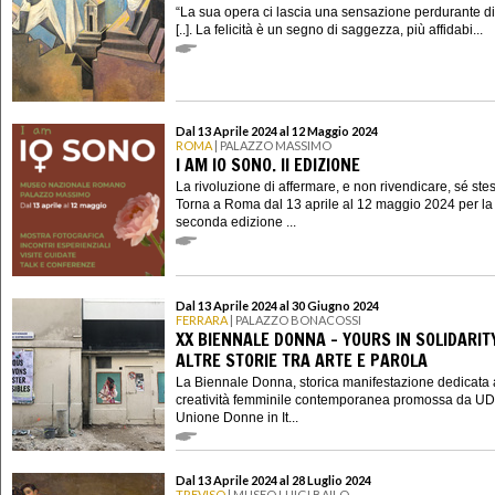
“La sua opera ci lascia una sensazione perdurante di 
[..]. La felicità è un segno di saggezza, più affidabi...
Dal 13 Aprile 2024 al 12 Maggio 2024
ROMA
| PALAZZO MASSIMO
I AM IO SONO. II EDIZIONE
La rivoluzione di affermare, e non rivendicare, sé ste
Torna a Roma dal 13 aprile al 12 maggio 2024 per la
seconda edizione ...
Dal 13 Aprile 2024 al 30 Giugno 2024
FERRARA
| PALAZZO BONACOSSI
XX BIENNALE DONNA - YOURS IN SOLIDARIT
ALTRE STORIE TRA ARTE E PAROLA
La Biennale Donna, storica manifestazione dedicata 
creatività femminile contemporanea promossa da UD
Unione Donne in It...
Dal 13 Aprile 2024 al 28 Luglio 2024
TREVISO
| MUSEO LUIGI BAILO