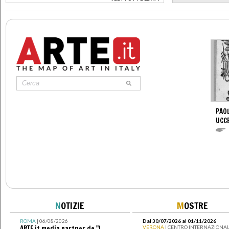
>
PAOL
UCC
N
OTIZIE
M
OSTRE
ROMA
| 06/08/2026
Dal 30/07/2026 al 01/11/2026
ARTE.it media partner de "I
VERONA
| CENTRO INTERNAZIONAL