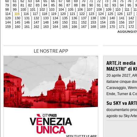
60
61
62
63
64
65
66
67
68
69
70
71
72
73
74
75
76
7
79
80
81
82
83
84
85
86
87
88
89
90
91
92
93
94
95
9
98
99
100
101
102
103
104
105
106
107
108
109
110
111
11
114
115
116
117
118
119
120
121
122
123
124
125
126
127
129
130
131
132
133
134
135
136
137
138
139
140
141
142
144
145
146
147
148
149
150
151
152
153
154
155
156
157
159
160
161
162
163
164
165
166
167
168
169
170
171
172
AGGIUNGI E
LE NOSTRE APP
ARTE.it media
MAESTRI" di K
20 aprile 2027, A
italiane cinque do
Caravaggio, Werne
Ende, Turner & Co
Su SKY va AR
documentario prod
agosto su Sky Arte
VEDI TUTTE LE APP