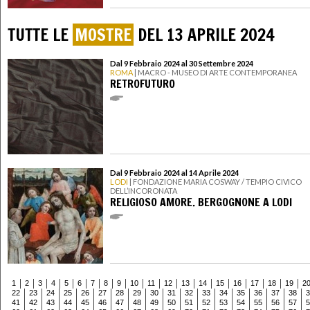
TUTTE LE
MOSTRE
DEL 13 APRILE 2024
Dal 9 Febbraio 2024 al 30 Settembre 2024
ROMA
| MACRO - MUSEO DI ARTE CONTEMPORANEA
RETROFUTURO
Dal 9 Febbraio 2024 al 14 Aprile 2024
LODI
| FONDAZIONE MARIA COSWAY / TEMPIO CIVICO
DELL’INCORONATA
RELIGIOSO AMORE. BERGOGNONE A LODI
1
2
3
4
5
6
7
8
9
10
11
12
13
14
15
16
17
18
19
2
22
23
24
25
26
27
28
29
30
31
32
33
34
35
36
37
38
3
41
42
43
44
45
46
47
48
49
50
51
52
53
54
55
56
57
5