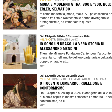
MODA E MODERNITÀ TRA ‘800 E ‘900. BOLDI
ERLER, SELVATICO
M come modernità, moda, malia. Sul palcoscenico de
mondo tra Otto e Novecento le donne divengono le
protagoniste e, ad immortalare questo ...
Dal 13 Aprile 2024 al 10 Novembre 2024
MILANO
| TRIENNALE MILANO
IO SONO UN DRAGO. LA VERA STORIA DI
ALESSANDRO MENDINI
Triennale Milano e Fondation Cartier pour l’art cont
presentano, nell’ambito del loro partenariato cultural
doppio omaggio ad...
Dal 13 Aprile 2024 al 28 Luglio 2024
MONZA
| ORANGERIE DELLA VILLA REALE DI MONZA
OTTOCENTO LOMBARDO. RIBELLIONE E
CONFORMISMO
Dal 13 aprile al 28 luglio 2024, l’Orangerie della Vill
di Monza ospita la mostra Ottocento Lombardo. Ribel
conformismo, da H...