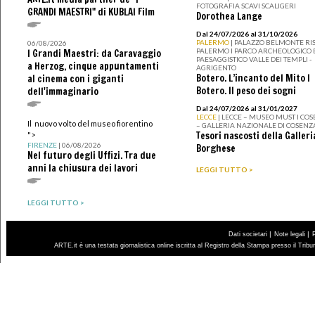
FOTOGRAFIA SCAVI SCALIGERI
GRANDI MAESTRI" di KUBLAI Film
Dorothea Lange
Dal 24/07/2026 al 31/10/2026
PALERMO
| PALAZZO BELMONTE RIS
06/08/2026
PALERMO I PARCO ARCHEOLOGICO 
I Grandi Maestri: da Caravaggio
PAESAGGISTICO VALLE DEI TEMPLI -
a Herzog, cinque appuntamenti
AGRIGENTO
Botero. L’incanto del Mito I
al cinema con i giganti
Botero. Il peso dei sogni
dell'immaginario
Dal 24/07/2026 al 31/01/2027
LECCE
| LECCE – MUSEO MUST I CO
Il nuovo volto del museo fiorentino
– GALLERIA NAZIONALE DI COSENZ
Tesori nascosti della Galleri
">
FIRENZE
| 06/08/2026
Borghese
Nel futuro degli Uffizi. Tra due
anni la chiusura dei lavori
LEGGI TUTTO >
LEGGI TUTTO >
|
|
Dati societari
Note legali
ARTE.it è una testata giornalistica online iscritta al Registro della Stampa presso il Trib