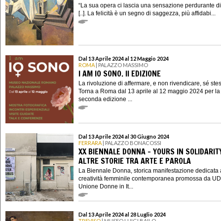
“La sua opera ci lascia una sensazione perdurante di 
[..]. La felicità è un segno di saggezza, più affidabi...
Dal 13 Aprile 2024 al 12 Maggio 2024
ROMA
| PALAZZO MASSIMO
I AM IO SONO. II EDIZIONE
La rivoluzione di affermare, e non rivendicare, sé ste
Torna a Roma dal 13 aprile al 12 maggio 2024 per la
seconda edizione ...
Dal 13 Aprile 2024 al 30 Giugno 2024
FERRARA
| PALAZZO BONACOSSI
XX BIENNALE DONNA - YOURS IN SOLIDARIT
ALTRE STORIE TRA ARTE E PAROLA
La Biennale Donna, storica manifestazione dedicata 
creatività femminile contemporanea promossa da UD
Unione Donne in It...
Dal 13 Aprile 2024 al 28 Luglio 2024
TREVISO
| MUSEO LUIGI BAILO