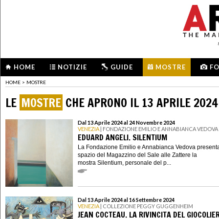
HOME
NOTIZIE
GUIDE
MOSTRE
F
HOME
>
MOSTRE
LE
MOSTRE
CHE APRONO IL 13 APRILE 2024
Dal 13 Aprile 2024 al 24 Novembre 2024
VENEZIA
| FONDAZIONE EMILIO E ANNABIANCA VEDOVA
EDUARD ANGELI. SILENTIUM
La Fondazione Emilio e Annabianca Vedova presenta
spazio del Magazzino del Sale alle Zattere la
mostra Silentium, personale del p...
Dal 13 Aprile 2024 al 16 Settembre 2024
VENEZIA
| COLLEZIONE PEGGY GUGGENHEIM
JEAN COCTEAU. LA RIVINCITA DEL GIOCOLIE