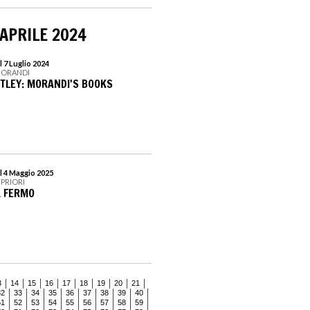
 APRILE 2024
 7 Luglio 2024
MORANDI
TLEY: MORANDI'S BOOKS
l 4 Maggio 2025
 PRIORI
A FERMO
3
14
15
16
17
18
19
20
21
32
33
34
35
36
37
38
39
40
51
52
53
54
55
56
57
58
59