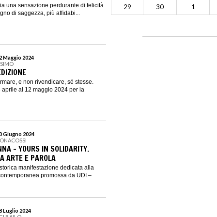
ia una sensazione perdurante di felicità
29
30
1
segno di saggezza, più affidabi...
12 Maggio 2024
SSIMO
 EDIZIONE
ermare, e non rivendicare, sé stesse.
aprile al 12 maggio 2024 per la
30 Giugno 2024
BONACOSSI
NA - YOURS IN SOLIDARITY.
RA ARTE E PAROLA
torica manifestazione dedicata alla
e contemporanea promossa da UDI –
28 Luglio 2024
GI BAILO