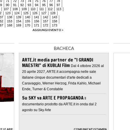
70
71
72
73
74
75
76
77
78
89
90
91
92
93
94
95
96
97
107
108
109
110
111
112
113
2
123
124
125
126
127
128
37
138
139
140
141
142
143
52
153
154
155
156
157
158
67
168
169
170
171
172
173
AGGIUNGI EVENTO >
BACHECA
ARTE.it media partner de "I GRANDI
MAESTRI" di KUBLAI Film
Dal 4 ottobre 2026 al
20 aprile 2027, ARTE.it accompagna nelle sale
italiane cinque documentari d'arte dedicati a
Caravaggio, Werner Herzog, Frida Kahlo, Michael
Ende, Turner & Constable
Su SKY va ARTE E PROPAGANDA
Il
documentario prodotto da ARTE.it in onda dal 2
agosto su Sky Arte
E LE APP
COMUNICATI STAMPA