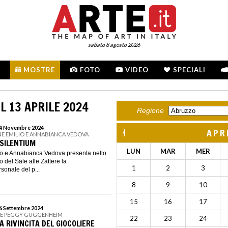
sabato 8 agosto 2026
MOSTRE
FOTO
VIDEO
SPECIALI
L 13 APRILE 2024
Regione
 24 Novembre 2024
APR
E EMILIO E ANNABIANCA VEDOVA
 SILENTIUM
LUN
MAR
MER
o e Annabianca Vedova presenta nello
 del Sale alle Zattere la
1
2
3
sonale del p...
8
9
10
15
16
17
16 Settembre 2024
NE PEGGY GUGGENHEIM
22
23
24
A RIVINCITA DEL GIOCOLIERE