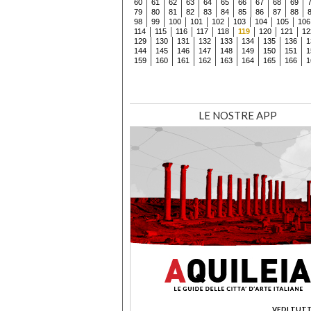
60
61
62
63
64
65
66
67
68
69
79
80
81
82
83
84
85
86
87
88
98
99
100
101
102
103
104
105
106
114
115
116
117
118
119
120
121
12
129
130
131
132
133
134
135
136
1
144
145
146
147
148
149
150
151
1
159
160
161
162
163
164
165
166
1
LE NOSTRE APP
VEDI TUTT