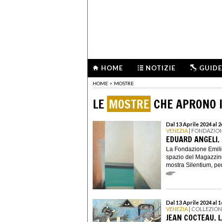
HOME
NOTIZIE
GUIDE
HOME
>
MOSTRE
LE
MOSTRE
CHE APRONO I
Dal 13 Aprile 2024 al
VENEZIA
| FONDAZION
EDUARD ANGELI.
La Fondazione Emili
spazio del Magazzino
mostra Silentium, per
Dal 13 Aprile 2024 al 
VENEZIA
| COLLEZIO
JEAN COCTEAU. L