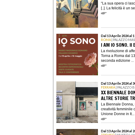
“La sua opera ci lasc
[..]. La felicità è un 
Dal 13 Aprile 2024 al 
ROMA
| PALAZZO MA
I AM IO SONO. II
La rivoluzione di aff
Torna a Roma dal 13 
seconda edizione ...
Dal 13 Aprile 2024 al 
FERRARA
| PALAZZO 
XX BIENNALE DON
ALTRE STORIE T
La Biennale Donna, s
creatività femminil
Unione Donne in It...
Dal 13 Aprile 2024 al 
TREVISO
| MUSEO LUI