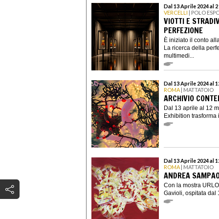
Dal 13 Aprile 2024 al 
VERCELLI
| POLO ESP
VIOTTI E STRADI
PERFEZIONE
È iniziato il conto a
La ricerca della perf
multimedi...
Dal 13 Aprile 2024 al 
ROMA
| MATTATOIO
ARCHIVIO CONTE
Dal 13 aprile al 12
Exhibition trasforma 
Dal 13 Aprile 2024 al 
ROMA
| MATTATOIO
ANDREA SAMPAOL
Con la mostra URLO.
Gavioli, ospitata dal