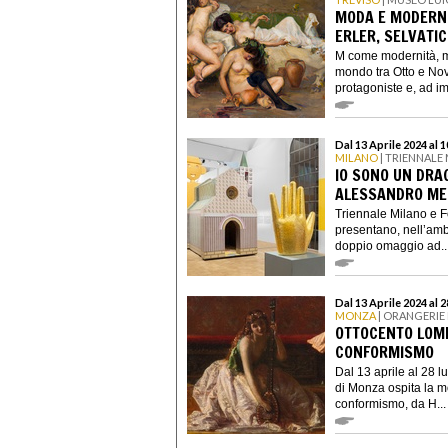
MODA E MODERNIT
ERLER, SELVATI
M come modernità, m
mondo tra Otto e No
protagoniste e, ad im
Dal 13 Aprile 2024 al
MILANO
| TRIENNALE
IO SONO UN DRAG
ALESSANDRO ME
Triennale Milano e F
presentano, nell’ambi
doppio omaggio ad..
Dal 13 Aprile 2024 al 
MONZA
| ORANGERIE 
OTTOCENTO LOMB
CONFORMISMO
Dal 13 aprile al 28 l
di Monza ospita la m
conformismo, da H...