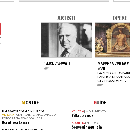
>
ARTISTI
OPERE
FELICE CASORATI
MADONNA CON BAMB
SANTI
BARTOLOMEO VIVARI
BASILICA DI SANTA M
GLORIOSA DEI FRARI
M
OSTRE
G
UIDE
Dal 30/07/2026 al 01/11/2026
VENEZIA
|
MONUMENTO
VERONA
| CENTRO INTERNAZIONALE DI
Villa Jolanda
FOTOGRAFIA SCAVI SCALIGERI
Dorothea Lange
AQUILEIA
|
NEGOZIO
Souvenir Aquileia
Dal 24/07/2026 al 31/10/2026