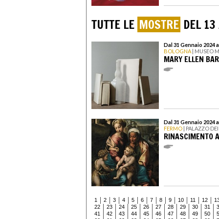
TUTTE LE
MOSTRE
DEL 13
Dal 31 Gennaio 2024 al
BOLOGNA
| MUSEO 
MARY ELLEN BAR
Dal 31 Gennaio 2024 a
FERMO
| PALAZZO DEI
RINASCIMENTO 
1
2
3
4
5
6
7
8
9
10
11
12
1
22
23
24
25
26
27
28
29
30
31
41
42
43
44
45
46
47
48
49
50