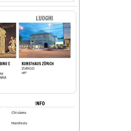
LUOGHI
INO E
KUNSTHAUS ZÜRICH
ZURIGO
NI
ARIA
I
NFO
Chi siamo
Manifesto