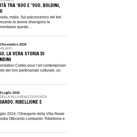
À TRA ‘800 E ‘900. BOLDINI,
CO
oda, malia. Sul palcoscenico del bel
vecento le donne divengono le
mortalare questo ...
 10 Novembre 2024
 MILANO
O. LA VERA STORIA DI
NDINI
ondation Cartier pour l’art contemporain
to del loro partenariato culturale, un
.
28 Luglio 2024
DELLA VILLA REALE DI MONZA
ARDO. RIBELLIONE E
uglio 2024, l’Orangerie della Villa Reale
ostra Ottocento Lombardo. Ribellione e