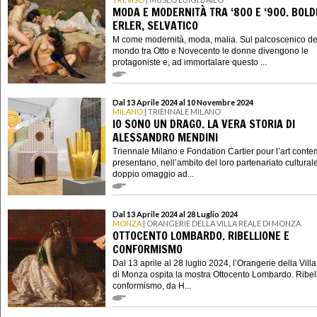
MODA E MODERNITÀ TRA ‘800 E ‘900. BOLDI
ERLER, SELVATICO
M come modernità, moda, malia. Sul palcoscenico de
mondo tra Otto e Novecento le donne divengono le
protagoniste e, ad immortalare questo ...
Dal 13 Aprile 2024 al 10 Novembre 2024
MILANO
| TRIENNALE MILANO
IO SONO UN DRAGO. LA VERA STORIA DI
ALESSANDRO MENDINI
Triennale Milano e Fondation Cartier pour l’art cont
presentano, nell’ambito del loro partenariato cultural
doppio omaggio ad...
Dal 13 Aprile 2024 al 28 Luglio 2024
MONZA
| ORANGERIE DELLA VILLA REALE DI MONZA
OTTOCENTO LOMBARDO. RIBELLIONE E
CONFORMISMO
Dal 13 aprile al 28 luglio 2024, l’Orangerie della Vill
di Monza ospita la mostra Ottocento Lombardo. Ribel
conformismo, da H...