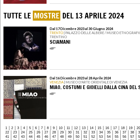
TUTTE LE
MOSTRE
DEL 13 APRILE 2024
Dal 17 Dicembre 2023 al 30 Giugno 2024
TRENTO
| PALAZZO DELLE ALBERE / MUSEO ETNOGRAF
TRENTINO
SCIAMANI
Dal 16 Dicembre 2023 al 28 Aprile 2024
VENEZIA
| MUSEO D'ARTE ORIENTALE DI VENEZIA
MIAO. COSTUMI E GIOIELLI DALLA CINA DEL 
1
2
3
4
5
6
7
8
9
10
11
12
13
14
15
16
17
18
19
2
22
23
24
25
26
27
28
29
30
31
32
33
34
35
36
37
38
3
41
42
43
44
45
46
47
48
49
50
51
52
53
54
55
56
57
5