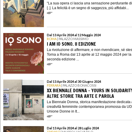
“La sua opera ci lascia una sensazione perdurante di 
[..]. La felicità è un segno di saggezza, più affidabi...
Dal 13 Aprile 2024 al 12 Maggio 2024
ROMA
| PALAZZO MASSIMO
I AM IO SONO. II EDIZIONE
La rivoluzione di affermare, e non rivendicare, sé ste
Torna a Roma dal 13 aprile al 12 maggio 2024 per la
seconda edizione ...
Dal 13 Aprile 2024 al 30 Giugno 2024
FERRARA
| PALAZZO BONACOSSI
XX BIENNALE DONNA - YOURS IN SOLIDARIT
ALTRE STORIE TRA ARTE E PAROLA
La Biennale Donna, storica manifestazione dedicata 
creatività femminile contemporanea promossa da UD
Unione Donne in It...
Dal 13 Aprile 2024 al 28 Luglio 2024
TREVISO
| MUSEO LUIGI BAILO