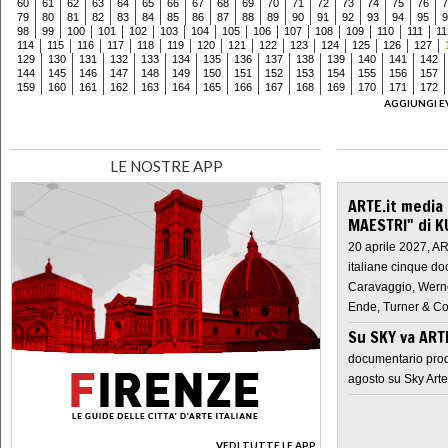
60
61
62
63
64
65
66
67
68
69
70
71
72
73
74
75
76
7
79
80
81
82
83
84
85
86
87
88
89
90
91
92
93
94
95
9
98
99
100
101
102
103
104
105
106
107
108
109
110
111
11
114
115
116
117
118
119
120
121
122
123
124
125
126
127
129
130
131
132
133
134
135
136
137
138
139
140
141
142
144
145
146
147
148
149
150
151
152
153
154
155
156
157
159
160
161
162
163
164
165
166
167
168
169
170
171
172
AGGIUNGI E
LE NOSTRE APP
ARTE.it media
MAESTRI" di K
20 aprile 2027, A
italiane cinque do
Caravaggio, Werne
Ende, Turner & Co
Su SKY va AR
documentario prod
agosto su Sky Arte
VEDI TUTTE LE APP