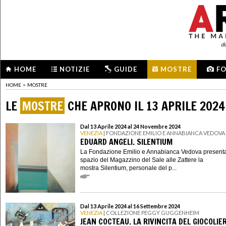
d
HOME
NOTIZIE
GUIDE
MOSTRE
F
HOME
>
MOSTRE
LE
MOSTRE
CHE APRONO IL 13 APRILE 2024
Dal 13 Aprile 2024 al 24 Novembre 2024
VENEZIA
| FONDAZIONE EMILIO E ANNABIANCA VEDOVA
EDUARD ANGELI. SILENTIUM
La Fondazione Emilio e Annabianca Vedova presenta
spazio del Magazzino del Sale alle Zattere la
mostra Silentium, personale del p...
Dal 13 Aprile 2024 al 16 Settembre 2024
VENEZIA
| COLLEZIONE PEGGY GUGGENHEIM
JEAN COCTEAU. LA RIVINCITA DEL GIOCOLIE