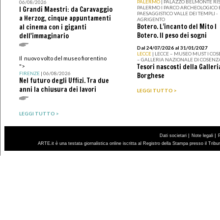
PALERMO
| PALAZZO BELMONTE RIS
06/08/2026
PALERMO I PARCO ARCHEOLOGICO 
I Grandi Maestri: da Caravaggio
PAESAGGISTICO VALLE DEI TEMPLI -
a Herzog, cinque appuntamenti
AGRIGENTO
Botero. L’incanto del Mito I
al cinema con i giganti
Botero. Il peso dei sogni
dell'immaginario
Dal 24/07/2026 al 31/01/2027
LECCE
| LECCE – MUSEO MUST I CO
Il nuovo volto del museo fiorentino
– GALLERIA NAZIONALE DI COSENZ
Tesori nascosti della Galleri
">
FIRENZE
| 06/08/2026
Borghese
Nel futuro degli Uffizi. Tra due
anni la chiusura dei lavori
LEGGI TUTTO >
LEGGI TUTTO >
|
|
Dati societari
Note legali
ARTE.it è una testata giornalistica online iscritta al Registro della Stampa presso il Trib