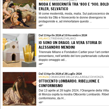
MODA E MODERNITÀ TRA ‘800 E ‘900. BOLDI
ERLER, SELVATICO
M come modernità, moda, malia. Sul palcoscenico de
mondo tra Otto e Novecento le donne divengono le
protagoniste e, ad immortalare questo ...
Dal 13 Aprile 2024 al 10 Novembre 2024
MILANO
| TRIENNALE MILANO
IO SONO UN DRAGO. LA VERA STORIA DI
ALESSANDRO MENDINI
Triennale Milano e Fondation Cartier pour l’art cont
presentano, nell’ambito del loro partenariato cultural
doppio omaggio ad...
Dal 13 Aprile 2024 al 28 Luglio 2024
MONZA
| ORANGERIE DELLA VILLA REALE DI MONZA
OTTOCENTO LOMBARDO. RIBELLIONE E
CONFORMISMO
Dal 13 aprile al 28 luglio 2024, l’Orangerie della Vill
di Monza ospita la mostra Ottocento Lombardo. Ribel
conformismo, da H...