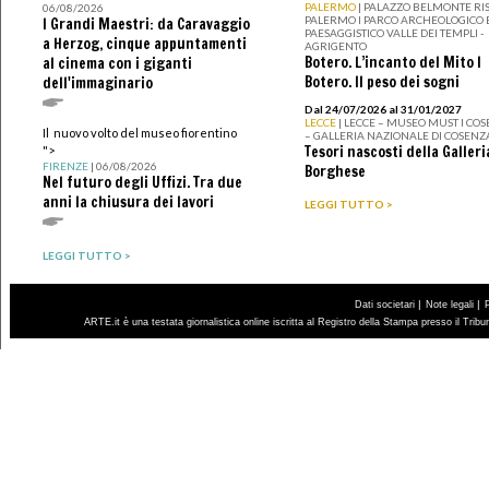
PALERMO
| PALAZZO BELMONTE RIS
06/08/2026
PALERMO I PARCO ARCHEOLOGICO 
I Grandi Maestri: da Caravaggio
PAESAGGISTICO VALLE DEI TEMPLI -
a Herzog, cinque appuntamenti
AGRIGENTO
Botero. L’incanto del Mito I
al cinema con i giganti
Botero. Il peso dei sogni
dell'immaginario
Dal 24/07/2026 al 31/01/2027
LECCE
| LECCE – MUSEO MUST I CO
Il nuovo volto del museo fiorentino
– GALLERIA NAZIONALE DI COSENZ
Tesori nascosti della Galleri
">
FIRENZE
| 06/08/2026
Borghese
Nel futuro degli Uffizi. Tra due
anni la chiusura dei lavori
LEGGI TUTTO >
LEGGI TUTTO >
|
|
Dati societari
Note legali
ARTE.it è una testata giornalistica online iscritta al Registro della Stampa presso il Trib