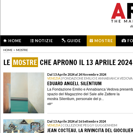
d
HOME
NOTIZIE
GUIDE
MOSTRE
F
HOME
>
MOSTRE
LE
MOSTRE
CHE APRONO IL 13 APRILE 2024
Dal 13 Aprile 2024 al 24 Novembre 2024
VENEZIA
| FONDAZIONE EMILIO E ANNABIANCA VEDOVA
EDUARD ANGELI. SILENTIUM
La Fondazione Emilio e Annabianca Vedova presenta
spazio del Magazzino del Sale alle Zattere la
mostra Silentium, personale del p...
Dal 13 Aprile 2024 al 16 Settembre 2024
VENEZIA
| COLLEZIONE PEGGY GUGGENHEIM
JEAN COCTEAU. LA RIVINCITA DEL GIOCOLIE