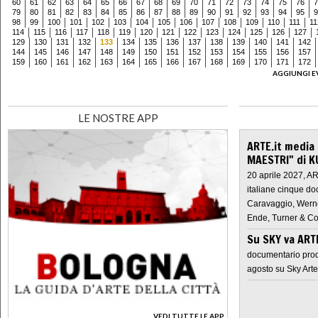
60
61
62
63
64
65
66
67
68
69
70
71
72
73
74
75
76
7
79
80
81
82
83
84
85
86
87
88
89
90
91
92
93
94
95
9
98
99
100
101
102
103
104
105
106
107
108
109
110
111
11
114
115
116
117
118
119
120
121
122
123
124
125
126
127
129
130
131
132
133
134
135
136
137
138
139
140
141
142
144
145
146
147
148
149
150
151
152
153
154
155
156
157
159
160
161
162
163
164
165
166
167
168
169
170
171
172
AGGIUNGI E
LE NOSTRE APP
ARTE.it media
MAESTRI" di K
20 aprile 2027, A
italiane cinque do
Caravaggio, Werne
Ende, Turner & Co
Su SKY va AR
documentario prod
agosto su Sky Arte
VEDI TUTTE LE APP