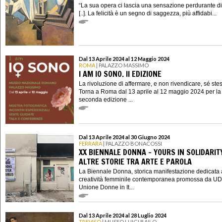
“La sua opera ci lascia una sensazione perdurante di 
[..]. La felicità è un segno di saggezza, più affidabi...
Dal 13 Aprile 2024 al 12 Maggio 2024
ROMA
| PALAZZO MASSIMO
I AM IO SONO. II EDIZIONE
La rivoluzione di affermare, e non rivendicare, sé ste
Torna a Roma dal 13 aprile al 12 maggio 2024 per la
seconda edizione ...
Dal 13 Aprile 2024 al 30 Giugno 2024
FERRARA
| PALAZZO BONACOSSI
XX BIENNALE DONNA - YOURS IN SOLIDARIT
ALTRE STORIE TRA ARTE E PAROLA
La Biennale Donna, storica manifestazione dedicata 
creatività femminile contemporanea promossa da UD
Unione Donne in It...
Dal 13 Aprile 2024 al 28 Luglio 2024
TREVISO
| MUSEO LUIGI BAILO