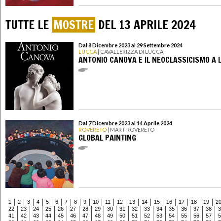
TUTTE LE
MOSTRE
DEL 13 APRILE 2024
Dal 8 Dicembre 2023 al 29 Settembre 2024
LUCCA
| CAVALLERIZZA DI LUCCA
ANTONIO CANOVA E IL NEOCLASSICISMO A 
Dal 7 Dicembre 2023 al 14 Aprile 2024
ROVERETO
| MART ROVERETO
GLOBAL PAINTING
1
2
3
4
5
6
7
8
9
10
11
12
13
14
15
16
17
18
19
2
22
23
24
25
26
27
28
29
30
31
32
33
34
35
36
37
38
3
41
42
43
44
45
46
47
48
49
50
51
52
53
54
55
56
57
5