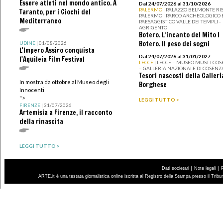
Essere atleti nel mondo antico. A
Dal 24/07/2026 al 31/10/2026
PALERMO
| PALAZZO BELMONTE RIS
Taranto, per i Giochi del
PALERMO I PARCO ARCHEOLOGICO 
Mediterraneo
PAESAGGISTICO VALLE DEI TEMPLI -
AGRIGENTO
Botero. L’incanto del Mito I
Botero. Il peso dei sogni
UDINE
| 01/08/2026
L'Impero Assiro conquista
Dal 24/07/2026 al 31/01/2027
l'Aquileia Film Festival
LECCE
| LECCE – MUSEO MUST I CO
– GALLERIA NAZIONALE DI COSENZ
Tesori nascosti della Galleri
In mostra da ottobre al Museo degli
Borghese
Innocenti
">
LEGGI TUTTO >
FIRENZE
| 31/07/2026
Artemisia a Firenze, il racconto
della rinascita
LEGGI TUTTO >
|
|
Dati societari
Note legali
ARTE.it è una testata giornalistica online iscritta al Registro della Stampa presso il Trib