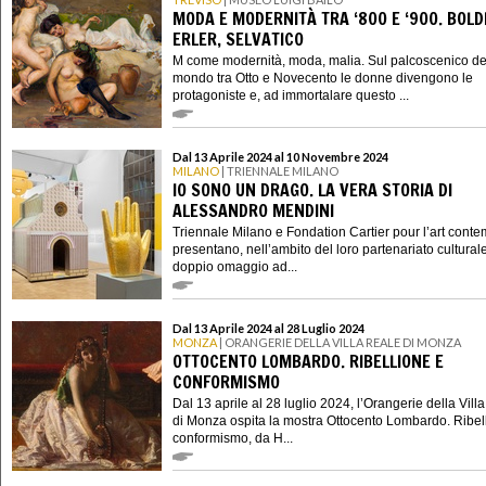
MODA E MODERNITÀ TRA ‘800 E ‘900. BOLDI
ERLER, SELVATICO
M come modernità, moda, malia. Sul palcoscenico de
mondo tra Otto e Novecento le donne divengono le
protagoniste e, ad immortalare questo ...
Dal 13 Aprile 2024 al 10 Novembre 2024
MILANO
| TRIENNALE MILANO
IO SONO UN DRAGO. LA VERA STORIA DI
ALESSANDRO MENDINI
Triennale Milano e Fondation Cartier pour l’art cont
presentano, nell’ambito del loro partenariato cultural
doppio omaggio ad...
Dal 13 Aprile 2024 al 28 Luglio 2024
MONZA
| ORANGERIE DELLA VILLA REALE DI MONZA
OTTOCENTO LOMBARDO. RIBELLIONE E
CONFORMISMO
Dal 13 aprile al 28 luglio 2024, l’Orangerie della Vill
di Monza ospita la mostra Ottocento Lombardo. Ribel
conformismo, da H...