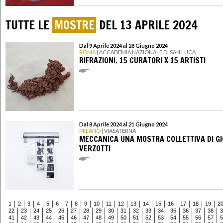
TUTTE LE
MOSTRE
DEL 13 APRILE 2024
Dal 9 Aprile 2024 al 28 Giugno 2024
ROMA
| ACCADEMIA NAZIONALE DI SAN LUCA
RIFRAZIONI. 15 CURATORI X 15 ARTISTI
Dal 8 Aprile 2024 al 21 Giugno 2024
MILANO
| VIASATERNA
MECCANICA UNA MOSTRA COLLETTIVA DI GI
VERZOTTI
1
2
3
4
5
6
7
8
9
10
11
12
13
14
15
16
17
18
19
2
22
23
24
25
26
27
28
29
30
31
32
33
34
35
36
37
38
3
41
42
43
44
45
46
47
48
49
50
51
52
53
54
55
56
57
5