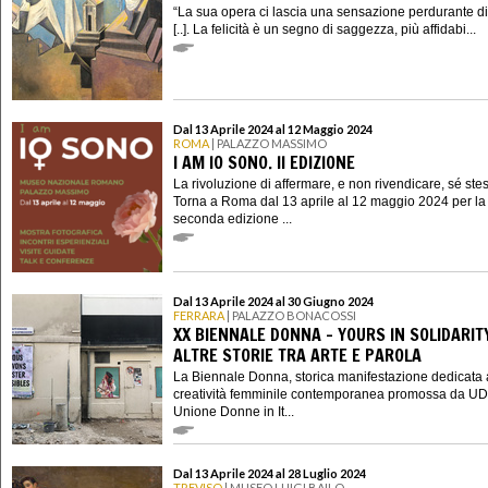
“La sua opera ci lascia una sensazione perdurante di 
[..]. La felicità è un segno di saggezza, più affidabi...
Dal 13 Aprile 2024 al 12 Maggio 2024
ROMA
| PALAZZO MASSIMO
I AM IO SONO. II EDIZIONE
La rivoluzione di affermare, e non rivendicare, sé ste
Torna a Roma dal 13 aprile al 12 maggio 2024 per la
seconda edizione ...
Dal 13 Aprile 2024 al 30 Giugno 2024
FERRARA
| PALAZZO BONACOSSI
XX BIENNALE DONNA - YOURS IN SOLIDARIT
ALTRE STORIE TRA ARTE E PAROLA
La Biennale Donna, storica manifestazione dedicata 
creatività femminile contemporanea promossa da UD
Unione Donne in It...
Dal 13 Aprile 2024 al 28 Luglio 2024
TREVISO
| MUSEO LUIGI BAILO