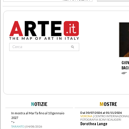
>
GIOV
BACI
N
OTIZIE
M
OSTRE
Dal 30/07/2026 al 01/11/2026
In mostra al MarTa fino al 10 gennaio
VERONA
| CENTRO INTERNAZIONAL
2027
FOTOGRAFIA SCAVI SCALIGERI
">
Dorothea Lange
TARANTO
| 04/08/2026