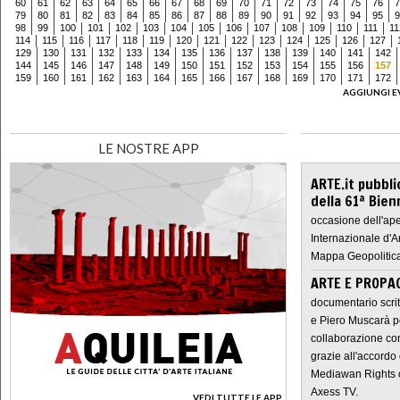
60
61
62
63
64
65
66
67
68
69
70
71
72
73
74
75
76
7
79
80
81
82
83
84
85
86
87
88
89
90
91
92
93
94
95
9
98
99
100
101
102
103
104
105
106
107
108
109
110
111
11
114
115
116
117
118
119
120
121
122
123
124
125
126
127
129
130
131
132
133
134
135
136
137
138
139
140
141
142
144
145
146
147
148
149
150
151
152
153
154
155
156
157
159
160
161
162
163
164
165
166
167
168
169
170
171
172
AGGIUNGI E
LE NOSTRE APP
ARTE.it pubbli
della 61ª Bien
occasione dell'ape
Internazionale d'A
Mappa Geopolitica
ARTE E PROPAG
documentario scrit
e Piero Muscarà pe
collaborazione con
grazie all'accordo 
Mediawan Rights c
Axess TV.
VEDI TUTTE LE APP