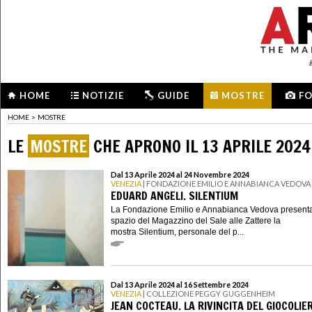
HOME
NOTIZIE
GUIDE
MOSTRE
F
HOME
>
MOSTRE
LE
MOSTRE
CHE APRONO IL 13 APRILE 2024
Dal 13 Aprile 2024 al 24 Novembre 2024
VENEZIA
| FONDAZIONE EMILIO E ANNABIANCA VEDOVA
EDUARD ANGELI. SILENTIUM
La Fondazione Emilio e Annabianca Vedova presenta
spazio del Magazzino del Sale alle Zattere la
mostra Silentium, personale del p...
Dal 13 Aprile 2024 al 16 Settembre 2024
VENEZIA
| COLLEZIONE PEGGY GUGGENHEIM
JEAN COCTEAU. LA RIVINCITA DEL GIOCOLIE