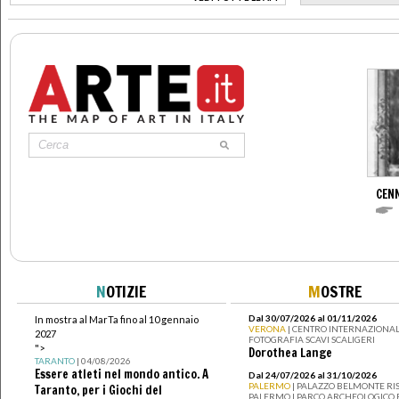
>
CENN
N
OTIZIE
M
OSTRE
Dal 30/07/2026 al 01/11/2026
In mostra al MarTa fino al 10 gennaio
VERONA
| CENTRO INTERNAZIONAL
2027
FOTOGRAFIA SCAVI SCALIGERI
">
Dorothea Lange
TARANTO
| 04/08/2026
Essere atleti nel mondo antico. A
Dal 24/07/2026 al 31/10/2026
PALERMO
| PALAZZO BELMONTE RIS
Taranto, per i Giochi del
PALERMO I PARCO ARCHEOLOGICO 