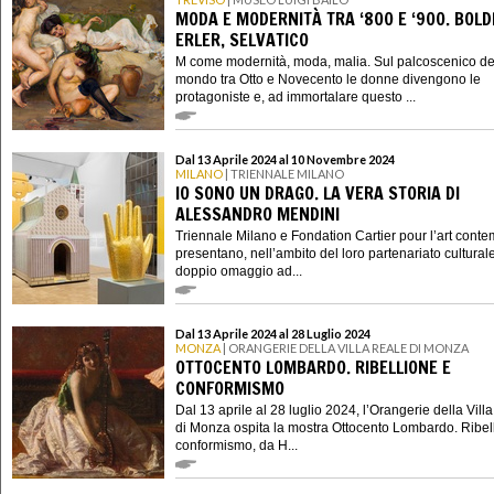
MODA E MODERNITÀ TRA ‘800 E ‘900. BOLDI
ERLER, SELVATICO
M come modernità, moda, malia. Sul palcoscenico de
mondo tra Otto e Novecento le donne divengono le
protagoniste e, ad immortalare questo ...
Dal 13 Aprile 2024 al 10 Novembre 2024
MILANO
| TRIENNALE MILANO
IO SONO UN DRAGO. LA VERA STORIA DI
ALESSANDRO MENDINI
Triennale Milano e Fondation Cartier pour l’art cont
presentano, nell’ambito del loro partenariato cultural
doppio omaggio ad...
Dal 13 Aprile 2024 al 28 Luglio 2024
MONZA
| ORANGERIE DELLA VILLA REALE DI MONZA
OTTOCENTO LOMBARDO. RIBELLIONE E
CONFORMISMO
Dal 13 aprile al 28 luglio 2024, l’Orangerie della Vill
di Monza ospita la mostra Ottocento Lombardo. Ribel
conformismo, da H...