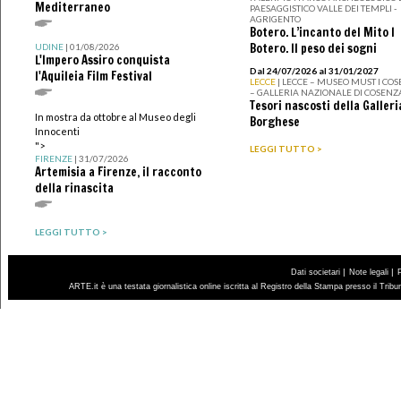
Mediterraneo
PAESAGGISTICO VALLE DEI TEMPLI -
AGRIGENTO
Botero. L’incanto del Mito I
Botero. Il peso dei sogni
UDINE
| 01/08/2026
L'Impero Assiro conquista
Dal 24/07/2026 al 31/01/2027
l'Aquileia Film Festival
LECCE
| LECCE – MUSEO MUST I CO
– GALLERIA NAZIONALE DI COSENZ
Tesori nascosti della Galleri
In mostra da ottobre al Museo degli
Borghese
Innocenti
">
LEGGI TUTTO >
FIRENZE
| 31/07/2026
Artemisia a Firenze, il racconto
della rinascita
LEGGI TUTTO >
|
|
Dati societari
Note legali
ARTE.it è una testata giornalistica online iscritta al Registro della Stampa presso il Trib