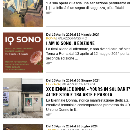
“La sua opera ci lascia una sensazione perdurante di 
[..]. La felicità è un segno di saggezza, più affidabi...
Dal 13 Aprile 2024 al 12 Maggio 2024
ROMA
| PALAZZO MASSIMO
I AM IO SONO. II EDIZIONE
La rivoluzione di affermare, e non rivendicare, sé ste
Torna a Roma dal 13 aprile al 12 maggio 2024 per la
seconda edizione ...
Dal 13 Aprile 2024 al 30 Giugno 2024
FERRARA
| PALAZZO BONACOSSI
XX BIENNALE DONNA - YOURS IN SOLIDARIT
ALTRE STORIE TRA ARTE E PAROLA
La Biennale Donna, storica manifestazione dedicata 
creatività femminile contemporanea promossa da UD
Unione Donne in It...
Dal 13 Aprile 2024 al 28 Luglio 2024
TREVISO
| MUSEO LUIGI BAILO