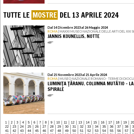
TUTTE LE
MOSTRE
DEL 13 APRILE 2024
Dal 14 Dicembre 2023 al 26 Maggio 2024
ROMA
| MAXXI MUSEO NAZIONALE DELLE ARTI DEL XXI
JANNIS KOUNELLIS. NOTTE
Dal 21 Novembre 2023 al 21 Aprile 2024
ROMA
| MUSEO NAZIONALE ROMANO - TERME DI DIOC
LUMINIȚA ȚĂRANU. COLUMNA MUTÃTIO - LA
SPIRALE
1
2
3
4
5
6
7
8
9
10
11
12
13
14
15
16
17
18
19
2
22
23
24
25
26
27
28
29
30
31
32
33
34
35
36
37
38
3
41
42
43
44
45
46
47
48
49
50
51
52
53
54
55
56
57
5