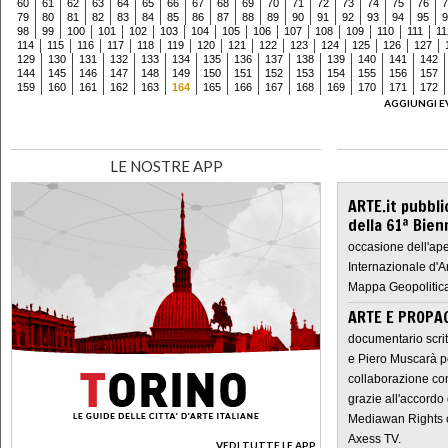
60
61
62
63
64
65
66
67
68
69
70
71
72
73
74
75
76
7
79
80
81
82
83
84
85
86
87
88
89
90
91
92
93
94
95
9
98
99
100
101
102
103
104
105
106
107
108
109
110
111
11
114
115
116
117
118
119
120
121
122
123
124
125
126
127
129
130
131
132
133
134
135
136
137
138
139
140
141
142
144
145
146
147
148
149
150
151
152
153
154
155
156
157
159
160
161
162
163
164
165
166
167
168
169
170
171
172
AGGIUNGI E
LE NOSTRE APP
ARTE.it pubbli
della 61ª Bien
occasione dell'ape
Internazionale d'A
Mappa Geopolitica
ARTE E PROPAG
documentario scrit
e Piero Muscarà pe
collaborazione con
grazie all'accordo 
Mediawan Rights c
Axess TV.
VEDI TUTTE LE APP