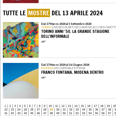
TUTTE LE
MOSTRE
DEL 13 APRILE 2024
Dal 27 Marzo 2024 al 1 Settembre 2024
TORINO
| MUSEO DI ARTI DECORATIVE ACCORSI OMETT
TORINO ANNI '50. LA GRANDE STAGIONE
DELL'INFORMALE
Dal 27 Marzo 2024 al 16 Giugno 2024
MODENA
| EX OSPEDALE ESTENSE
FRANCO FONTANA. MODENA DENTRO
1
2
3
4
5
6
7
8
9
10
11
12
13
14
15
16
17
18
19
2
22
23
24
25
26
27
28
29
30
31
32
33
34
35
36
37
38
3
41
42
43
44
45
46
47
48
49
50
51
52
53
54
55
56
57
5