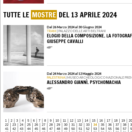
TUTTE LE
MOSTRE
DEL 13 APRILE 2024
Dal 26 Marzo 2024 al 30 Giugno 2024
TRANI
| PALAZZO DELLE ARTI BELTRANI
ELOGIO DELLA COMPOSIZIONE. LA FOTOGRAF
GIUSEPPE CAVALLI
Dal 24 Marzo 2024 al 12 Maggio 2024
PALESTRINA
| MUSEO ARCHEOLOGICO NAZIONALE PRE
ALESSANDRO GIANNÌ. PSYCHOMACHIA
1
2
3
4
5
6
7
8
9
10
11
12
13
14
15
16
17
18
19
2
22
23
24
25
26
27
28
29
30
31
32
33
34
35
36
37
38
3
41
42
43
44
45
46
47
48
49
50
51
52
53
54
55
56
57
5