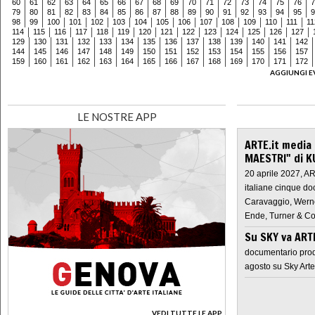
60
61
62
63
64
65
66
67
68
69
70
71
72
73
74
75
76
7
79
80
81
82
83
84
85
86
87
88
89
90
91
92
93
94
95
9
98
99
100
101
102
103
104
105
106
107
108
109
110
111
11
114
115
116
117
118
119
120
121
122
123
124
125
126
127
129
130
131
132
133
134
135
136
137
138
139
140
141
142
144
145
146
147
148
149
150
151
152
153
154
155
156
157
159
160
161
162
163
164
165
166
167
168
169
170
171
172
AGGIUNGI E
LE NOSTRE APP
ARTE.it media
MAESTRI" di K
20 aprile 2027, A
italiane cinque do
Caravaggio, Werne
Ende, Turner & Co
Su SKY va AR
documentario prod
agosto su Sky Arte
VEDI TUTTE LE APP