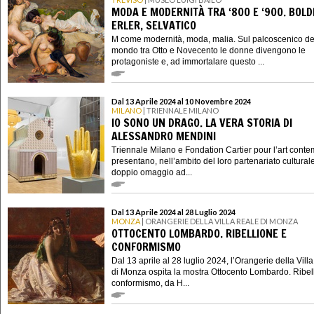
MODA E MODERNITÀ TRA ‘800 E ‘900. BOLDI
ERLER, SELVATICO
M come modernità, moda, malia. Sul palcoscenico de
mondo tra Otto e Novecento le donne divengono le
protagoniste e, ad immortalare questo ...
Dal 13 Aprile 2024 al 10 Novembre 2024
MILANO
| TRIENNALE MILANO
IO SONO UN DRAGO. LA VERA STORIA DI
ALESSANDRO MENDINI
Triennale Milano e Fondation Cartier pour l’art cont
presentano, nell’ambito del loro partenariato cultural
doppio omaggio ad...
Dal 13 Aprile 2024 al 28 Luglio 2024
MONZA
| ORANGERIE DELLA VILLA REALE DI MONZA
OTTOCENTO LOMBARDO. RIBELLIONE E
CONFORMISMO
Dal 13 aprile al 28 luglio 2024, l’Orangerie della Vill
di Monza ospita la mostra Ottocento Lombardo. Ribel
conformismo, da H...