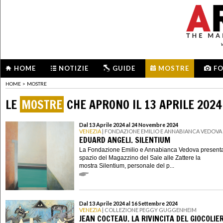
HOME
NOTIZIE
GUIDE
MOSTRE
F
HOME
>
MOSTRE
LE
MOSTRE
CHE APRONO IL 13 APRILE 2024
Dal 13 Aprile 2024 al 24 Novembre 2024
VENEZIA
| FONDAZIONE EMILIO E ANNABIANCA VEDOVA
EDUARD ANGELI. SILENTIUM
La Fondazione Emilio e Annabianca Vedova presenta
spazio del Magazzino del Sale alle Zattere la
mostra Silentium, personale del p...
Dal 13 Aprile 2024 al 16 Settembre 2024
VENEZIA
| COLLEZIONE PEGGY GUGGENHEIM
JEAN COCTEAU. LA RIVINCITA DEL GIOCOLIE