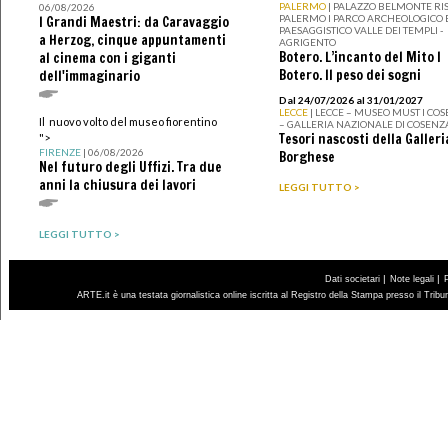
PALERMO
| PALAZZO BELMONTE RIS
06/08/2026
PALERMO I PARCO ARCHEOLOGICO 
I Grandi Maestri: da Caravaggio
PAESAGGISTICO VALLE DEI TEMPLI -
a Herzog, cinque appuntamenti
AGRIGENTO
Botero. L’incanto del Mito I
al cinema con i giganti
Botero. Il peso dei sogni
dell'immaginario
Dal 24/07/2026 al 31/01/2027
LECCE
| LECCE – MUSEO MUST I CO
Il nuovo volto del museo fiorentino
– GALLERIA NAZIONALE DI COSENZ
Tesori nascosti della Galleri
">
FIRENZE
| 06/08/2026
Borghese
Nel futuro degli Uffizi. Tra due
anni la chiusura dei lavori
LEGGI TUTTO >
LEGGI TUTTO >
|
|
Dati societari
Note legali
ARTE.it è una testata giornalistica online iscritta al Registro della Stampa presso il Trib