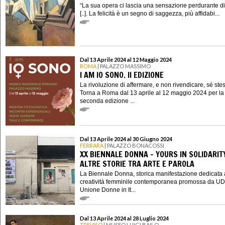
“La sua opera ci lascia una sensazione perdurante di 
[..]. La felicità è un segno di saggezza, più affidabi...
Dal 13 Aprile 2024 al 12 Maggio 2024
ROMA
| PALAZZO MASSIMO
I AM IO SONO. II EDIZIONE
La rivoluzione di affermare, e non rivendicare, sé ste
Torna a Roma dal 13 aprile al 12 maggio 2024 per la
seconda edizione ...
Dal 13 Aprile 2024 al 30 Giugno 2024
FERRARA
| PALAZZO BONACOSSI
XX BIENNALE DONNA - YOURS IN SOLIDARIT
ALTRE STORIE TRA ARTE E PAROLA
La Biennale Donna, storica manifestazione dedicata 
creatività femminile contemporanea promossa da UD
Unione Donne in It...
Dal 13 Aprile 2024 al 28 Luglio 2024
TREVISO
| MUSEO LUIGI BAILO