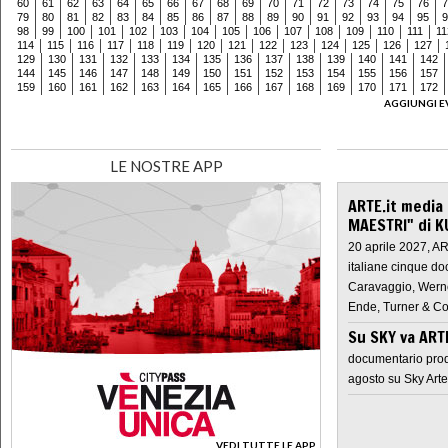
60
61
62
63
64
65
66
67
68
69
70
71
72
73
74
75
76
7
79
80
81
82
83
84
85
86
87
88
89
90
91
92
93
94
95
9
98
99
100
101
102
103
104
105
106
107
108
109
110
111
11
114
115
116
117
118
119
120
121
122
123
124
125
126
127
129
130
131
132
133
134
135
136
137
138
139
140
141
142
144
145
146
147
148
149
150
151
152
153
154
155
156
157
159
160
161
162
163
164
165
166
167
168
169
170
171
172
AGGIUNGI E
LE NOSTRE APP
ARTE.it media
MAESTRI" di K
20 aprile 2027, A
italiane cinque do
Caravaggio, Werne
Ende, Turner & Co
Su SKY va AR
documentario prod
agosto su Sky Arte
VEDI TUTTE LE APP