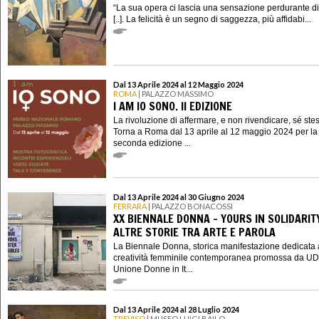
“La sua opera ci lascia una sensazione perdurante di 
[..]. La felicità è un segno di saggezza, più affidabi...
Dal 13 Aprile 2024 al 12 Maggio 2024
ROMA
| PALAZZO MASSIMO
I AM IO SONO. II EDIZIONE
La rivoluzione di affermare, e non rivendicare, sé ste
Torna a Roma dal 13 aprile al 12 maggio 2024 per la
seconda edizione ...
Dal 13 Aprile 2024 al 30 Giugno 2024
FERRARA
| PALAZZO BONACOSSI
XX BIENNALE DONNA - YOURS IN SOLIDARIT
ALTRE STORIE TRA ARTE E PAROLA
La Biennale Donna, storica manifestazione dedicata 
creatività femminile contemporanea promossa da UD
Unione Donne in It...
Dal 13 Aprile 2024 al 28 Luglio 2024
TREVISO
| MUSEO LUIGI BAILO