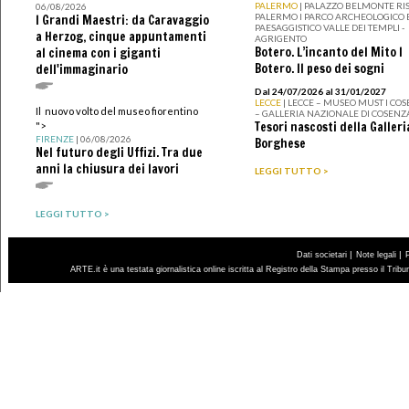
PALERMO
| PALAZZO BELMONTE RIS
06/08/2026
PALERMO I PARCO ARCHEOLOGICO 
I Grandi Maestri: da Caravaggio
PAESAGGISTICO VALLE DEI TEMPLI -
a Herzog, cinque appuntamenti
AGRIGENTO
Botero. L’incanto del Mito I
al cinema con i giganti
Botero. Il peso dei sogni
dell'immaginario
Dal 24/07/2026 al 31/01/2027
LECCE
| LECCE – MUSEO MUST I CO
Il nuovo volto del museo fiorentino
– GALLERIA NAZIONALE DI COSENZ
Tesori nascosti della Galleri
">
FIRENZE
| 06/08/2026
Borghese
Nel futuro degli Uffizi. Tra due
anni la chiusura dei lavori
LEGGI TUTTO >
LEGGI TUTTO >
|
|
Dati societari
Note legali
ARTE.it è una testata giornalistica online iscritta al Registro della Stampa presso il Trib