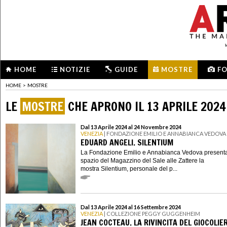
HOME
NOTIZIE
GUIDE
MOSTRE
F
HOME
>
MOSTRE
LE
MOSTRE
CHE APRONO IL 13 APRILE 2024
Dal 13 Aprile 2024 al 24 Novembre 2024
VENEZIA
| FONDAZIONE EMILIO E ANNABIANCA VEDOVA
EDUARD ANGELI. SILENTIUM
La Fondazione Emilio e Annabianca Vedova presenta
spazio del Magazzino del Sale alle Zattere la
mostra Silentium, personale del p...
Dal 13 Aprile 2024 al 16 Settembre 2024
VENEZIA
| COLLEZIONE PEGGY GUGGENHEIM
JEAN COCTEAU. LA RIVINCITA DEL GIOCOLIE