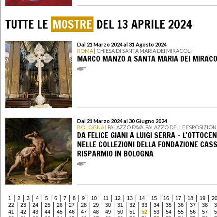
TUTTE LE
MOSTRE
DEL 13 APRILE 2024
Dal 21 Marzo 2024 al 31 Agosto 2024
ROMA
| CHIESA DI SANTA MARIA DEI MIRACOLI
MARCO MANZO A SANTA MARIA DEI MIRACO
Dal 21 Marzo 2024 al 30 Giugno 2024
BOLOGNA
| PALAZZO FAVA. PALAZZO DELLE ESPOSIZION
DA FELICE GIANI A LUIGI SERRA – L'OTTOCE
NELLE COLLEZIONI DELLA FONDAZIONE CASS
RISPARMIO IN BOLOGNA
1
2
3
4
5
6
7
8
9
10
11
12
13
14
15
16
17
18
19
2
22
23
24
25
26
27
28
29
30
31
32
33
34
35
36
37
38
3
41
42
43
44
45
46
47
48
49
50
51
52
53
54
55
56
57
5