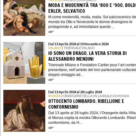
MODA E MODERNITÀ TRA ‘800 E ‘900. BOLDI
ERLER, SELVATICO
M come modernità, moda, malia. Sul palcoscenico de
mondo tra Otto e Novecento le donne divengono le
protagoniste e, ad immortalare questo ...
Dal 13 Aprile 2024 al 10 Novembre 2024
MILANO
| TRIENNALE MILANO
IO SONO UN DRAGO. LA VERA STORIA DI
ALESSANDRO MENDINI
Triennale Milano e Fondation Cartier pour l’art cont
presentano, nell’ambito del loro partenariato cultural
doppio omaggio ad...
Dal 13 Aprile 2024 al 28 Luglio 2024
MONZA
| ORANGERIE DELLA VILLA REALE DI MONZA
OTTOCENTO LOMBARDO. RIBELLIONE E
CONFORMISMO
Dal 13 aprile al 28 luglio 2024, l’Orangerie della Vill
di Monza ospita la mostra Ottocento Lombardo. Ribel
conformismo, da H...