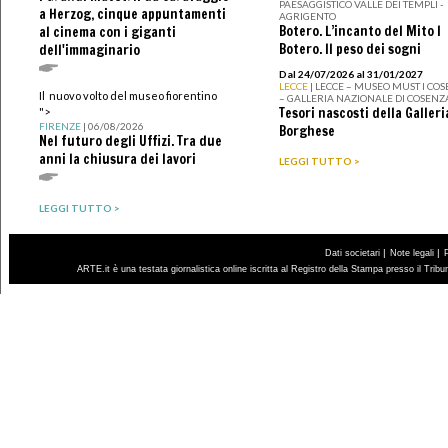
PAESAGGISTICO VALLE DEI TEMPLI -
a Herzog, cinque appuntamenti
AGRIGENTO
Botero. L’incanto del Mito I
al cinema con i giganti
Botero. Il peso dei sogni
dell'immaginario
Dal 24/07/2026 al 31/01/2027
LECCE
| LECCE – MUSEO MUST I CO
Il nuovo volto del museo fiorentino
– GALLERIA NAZIONALE DI COSENZ
Tesori nascosti della Galleri
">
FIRENZE
| 06/08/2026
Borghese
Nel futuro degli Uffizi. Tra due
anni la chiusura dei lavori
LEGGI TUTTO >
LEGGI TUTTO >
|
|
Dati societari
Note legali
ARTE.it è una testata giornalistica online iscritta al Registro della Stampa presso il Trib