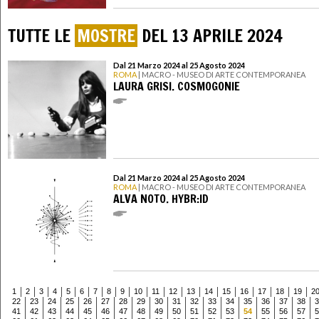
TUTTE LE
MOSTRE
DEL 13 APRILE 2024
Dal 21 Marzo 2024 al 25 Agosto 2024
ROMA
| MACRO - MUSEO DI ARTE CONTEMPORANEA
LAURA GRISI. COSMOGONIE
Dal 21 Marzo 2024 al 25 Agosto 2024
ROMA
| MACRO - MUSEO DI ARTE CONTEMPORANEA
ALVA NOTO. HYBR:ID
1
2
3
4
5
6
7
8
9
10
11
12
13
14
15
16
17
18
19
2
22
23
24
25
26
27
28
29
30
31
32
33
34
35
36
37
38
3
41
42
43
44
45
46
47
48
49
50
51
52
53
54
55
56
57
5