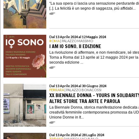
“La sua opera ci lascia una sensazione perdurante di 
[..]. La felicità è un segno di saggezza, più affidabi...
Dal 13 Aprile 2024 al 12 Maggio 2024
ROMA
| PALAZZO MASSIMO
I AM IO SONO. II EDIZIONE
La rivoluzione di affermare, e non rivendicare, sé ste
Torna a Roma dal 13 aprile al 12 maggio 2024 per la
seconda edizione ...
Dal 13 Aprile 2024 al 30 Giugno 2024
FERRARA
| PALAZZO BONACOSSI
XX BIENNALE DONNA - YOURS IN SOLIDARIT
ALTRE STORIE TRA ARTE E PAROLA
La Biennale Donna, storica manifestazione dedicata 
creatività femminile contemporanea promossa da UD
Unione Donne in It...
Dal 13 Aprile 2024 al 28 Luglio 2024
TREVISO
| MUSEO LUIGI BAILO