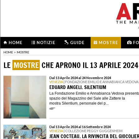
HOME
NOTIZIE
GUIDE
MOSTRE
F
HOME
>
MOSTRE
LE
MOSTRE
CHE APRONO IL 13 APRILE 2024
Dal 13 Aprile 2024 al 24 Novembre 2024
VENEZIA
| FONDAZIONE EMILIO E ANNABIANCA VEDOVA
EDUARD ANGELI. SILENTIUM
La Fondazione Emilio e Annabianca Vedova presenta
spazio del Magazzino del Sale alle Zattere la
mostra Silentium, personale del p...
Dal 13 Aprile 2024 al 16 Settembre 2024
VENEZIA
| COLLEZIONE PEGGY GUGGENHEIM
JEAN COCTEAU. LA RIVINCITA DEL GIOCOLIE