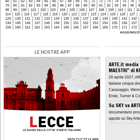
60
61
62
63
64
65
66
67
68
69
70
71
72
73
74
75
76
7
79
80
81
82
83
84
85
86
87
88
89
90
91
92
93
94
95
9
98
99
100
101
102
103
104
105
106
107
108
109
110
111
11
114
115
116
117
118
119
120
121
122
123
124
125
126
127
129
130
131
132
133
134
135
136
137
138
139
140
141
142
144
145
146
147
148
149
150
151
152
153
154
155
156
157
159
160
161
162
163
164
165
166
167
168
169
170
171
172
AGGIUNGI E
LE NOSTRE APP
ARTE.it media
MAESTRI" di K
20 aprile 2027, A
italiane cinque do
Caravaggio, Werne
Ende, Turner & Co
Su SKY va AR
documentario prod
agosto su Sky Arte
VEDI TUTTE LE APP