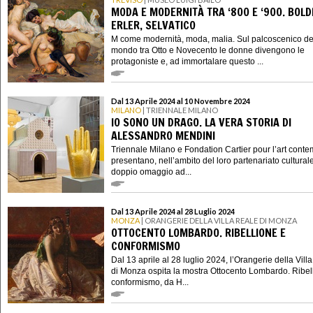
MODA E MODERNITÀ TRA ‘800 E ‘900. BOLDI
ERLER, SELVATICO
M come modernità, moda, malia. Sul palcoscenico de
mondo tra Otto e Novecento le donne divengono le
protagoniste e, ad immortalare questo ...
Dal 13 Aprile 2024 al 10 Novembre 2024
MILANO
| TRIENNALE MILANO
IO SONO UN DRAGO. LA VERA STORIA DI
ALESSANDRO MENDINI
Triennale Milano e Fondation Cartier pour l’art cont
presentano, nell’ambito del loro partenariato cultural
doppio omaggio ad...
Dal 13 Aprile 2024 al 28 Luglio 2024
MONZA
| ORANGERIE DELLA VILLA REALE DI MONZA
OTTOCENTO LOMBARDO. RIBELLIONE E
CONFORMISMO
Dal 13 aprile al 28 luglio 2024, l’Orangerie della Vill
di Monza ospita la mostra Ottocento Lombardo. Ribel
conformismo, da H...