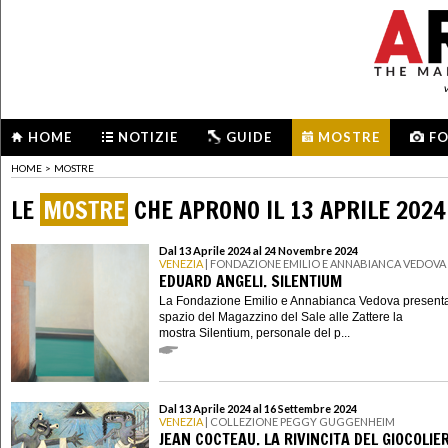
HOME
NOTIZIE
GUIDE
MOSTRE
F
HOME
>
MOSTRE
LE
MOSTRE
CHE APRONO IL 13 APRILE 2024
Dal 13 Aprile 2024 al 24 Novembre 2024
VENEZIA
| FONDAZIONE EMILIO E ANNABIANCA VEDOVA
EDUARD ANGELI. SILENTIUM
La Fondazione Emilio e Annabianca Vedova presenta
spazio del Magazzino del Sale alle Zattere la
mostra Silentium, personale del p...
Dal 13 Aprile 2024 al 16 Settembre 2024
VENEZIA
| COLLEZIONE PEGGY GUGGENHEIM
JEAN COCTEAU. LA RIVINCITA DEL GIOCOLIE