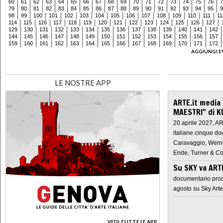
60
61
62
63
64
65
66
67
68
69
70
71
72
73
74
75
76
7
79
80
81
82
83
84
85
86
87
88
89
90
91
92
93
94
95
9
98
99
100
101
102
103
104
105
106
107
108
109
110
111
11
114
115
116
117
118
119
120
121
122
123
124
125
126
127
129
130
131
132
133
134
135
136
137
138
139
140
141
142
144
145
146
147
148
149
150
151
152
153
154
155
156
157
159
160
161
162
163
164
165
166
167
168
169
170
171
172
AGGIUNGI E
LE NOSTRE APP
ARTE.it media
MAESTRI" di K
20 aprile 2027, A
italiane cinque do
Caravaggio, Werne
Ende, Turner & Co
Su SKY va AR
documentario prod
agosto su Sky Arte
VEDI TUTTE LE APP