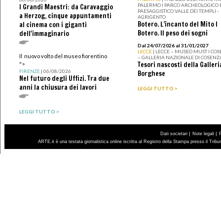
PALERMO I PARCO ARCHEOLOGICO 
I Grandi Maestri: da Caravaggio
PAESAGGISTICO VALLE DEI TEMPLI -
a Herzog, cinque appuntamenti
AGRIGENTO
Botero. L’incanto del Mito I
al cinema con i giganti
Botero. Il peso dei sogni
dell'immaginario
Dal 24/07/2026 al 31/01/2027
LECCE
| LECCE – MUSEO MUST I CO
Il nuovo volto del museo fiorentino
– GALLERIA NAZIONALE DI COSENZ
Tesori nascosti della Galleri
">
FIRENZE
| 06/08/2026
Borghese
Nel futuro degli Uffizi. Tra due
anni la chiusura dei lavori
LEGGI TUTTO >
LEGGI TUTTO >
|
|
Dati societari
Note legali
ARTE.it è una testata giornalistica online iscritta al Registro della Stampa presso il Trib