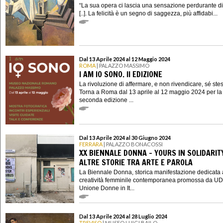
“La sua opera ci lascia una sensazione perdurante di 
[..]. La felicità è un segno di saggezza, più affidabi...
Dal 13 Aprile 2024 al 12 Maggio 2024
ROMA
| PALAZZO MASSIMO
I AM IO SONO. II EDIZIONE
La rivoluzione di affermare, e non rivendicare, sé ste
Torna a Roma dal 13 aprile al 12 maggio 2024 per la
seconda edizione ...
Dal 13 Aprile 2024 al 30 Giugno 2024
FERRARA
| PALAZZO BONACOSSI
XX BIENNALE DONNA - YOURS IN SOLIDARIT
ALTRE STORIE TRA ARTE E PAROLA
La Biennale Donna, storica manifestazione dedicata 
creatività femminile contemporanea promossa da UD
Unione Donne in It...
Dal 13 Aprile 2024 al 28 Luglio 2024
TREVISO
| MUSEO LUIGI BAILO