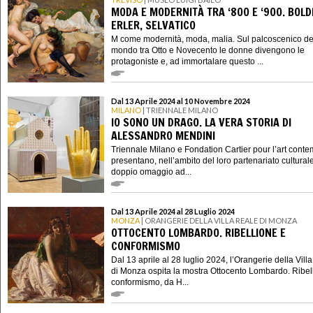
MODA E MODERNITÀ TRA ‘800 E ‘900. BOLDI
ERLER, SELVATICO
M come modernità, moda, malia. Sul palcoscenico de
mondo tra Otto e Novecento le donne divengono le
protagoniste e, ad immortalare questo ...
Dal 13 Aprile 2024 al 10 Novembre 2024
MILANO
| TRIENNALE MILANO
IO SONO UN DRAGO. LA VERA STORIA DI
ALESSANDRO MENDINI
Triennale Milano e Fondation Cartier pour l’art cont
presentano, nell’ambito del loro partenariato cultural
doppio omaggio ad...
Dal 13 Aprile 2024 al 28 Luglio 2024
MONZA
| ORANGERIE DELLA VILLA REALE DI MONZA
OTTOCENTO LOMBARDO. RIBELLIONE E
CONFORMISMO
Dal 13 aprile al 28 luglio 2024, l’Orangerie della Vill
di Monza ospita la mostra Ottocento Lombardo. Ribel
conformismo, da H...