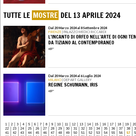
TUTTE LE
MOSTRE
DEL 13 APRILE 2024
Dal 20 Marzo 2024 al 8 Settembre 2024
FIRENZE
| PALAZZO MEDICI RICCARDI
L’INCANTO DI ORFEO NELL’ARTE DI OGNI TE
DA TIZIANO AL CONTEMPORANEO
Dal 20 Marzo 2024 al 6 Luglio 2024
MILANO
| DEP ART GALLERY
REGINE SCHUMANN, IRIS
1
2
3
4
5
6
7
8
9
10
11
12
13
14
15
16
17
18
19
2
22
23
24
25
26
27
28
29
30
31
32
33
34
35
36
37
38
3
41
42
43
44
45
46
47
48
49
50
51
52
53
54
55
56
57
5