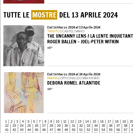
TUTTE LE
MOSTRE
DEL 13 APRILE 2024
Dal 16 Marzo 2024 al 13 Aprile 2024
TRENTO
| CASTEL IVANO
THE UNCANNY LENS / LA LENTE INQUIETANT
ROGER BALLEN – JOEL-PETER WITKIN
Dal 16 Marzo 2024 al 24 Aprile 2024
PARMA
| OFFICINA LEO VAN MORIC
DEBORA ROMEI. ATLANTIDE
1
2
3
4
5
6
7
8
9
10
11
12
13
14
15
16
17
18
19
2
22
23
24
25
26
27
28
29
30
31
32
33
34
35
36
37
38
3
41
42
43
44
45
46
47
48
49
50
51
52
53
54
55
56
57
5