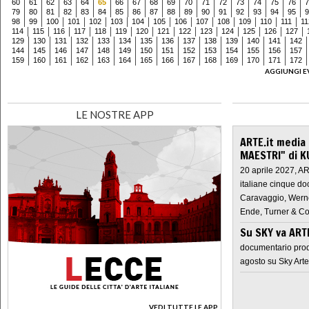
60
61
62
63
64
65
66
67
68
69
70
71
72
73
74
75
76
7
79
80
81
82
83
84
85
86
87
88
89
90
91
92
93
94
95
9
98
99
100
101
102
103
104
105
106
107
108
109
110
111
11
114
115
116
117
118
119
120
121
122
123
124
125
126
127
129
130
131
132
133
134
135
136
137
138
139
140
141
142
144
145
146
147
148
149
150
151
152
153
154
155
156
157
159
160
161
162
163
164
165
166
167
168
169
170
171
172
AGGIUNGI E
LE NOSTRE APP
ARTE.it media
MAESTRI" di K
20 aprile 2027, A
italiane cinque do
Caravaggio, Werne
Ende, Turner & Co
Su SKY va AR
documentario prod
agosto su Sky Arte
VEDI TUTTE LE APP