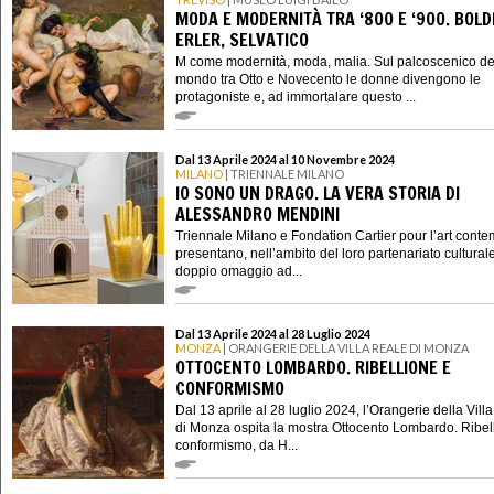
MODA E MODERNITÀ TRA ‘800 E ‘900. BOLDI
ERLER, SELVATICO
M come modernità, moda, malia. Sul palcoscenico de
mondo tra Otto e Novecento le donne divengono le
protagoniste e, ad immortalare questo ...
Dal 13 Aprile 2024 al 10 Novembre 2024
MILANO
| TRIENNALE MILANO
IO SONO UN DRAGO. LA VERA STORIA DI
ALESSANDRO MENDINI
Triennale Milano e Fondation Cartier pour l’art cont
presentano, nell’ambito del loro partenariato cultural
doppio omaggio ad...
Dal 13 Aprile 2024 al 28 Luglio 2024
MONZA
| ORANGERIE DELLA VILLA REALE DI MONZA
OTTOCENTO LOMBARDO. RIBELLIONE E
CONFORMISMO
Dal 13 aprile al 28 luglio 2024, l’Orangerie della Vill
di Monza ospita la mostra Ottocento Lombardo. Ribel
conformismo, da H...