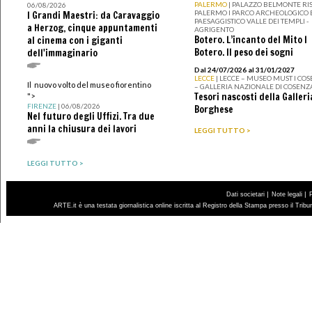
PALERMO
| PALAZZO BELMONTE RIS
06/08/2026
PALERMO I PARCO ARCHEOLOGICO 
I Grandi Maestri: da Caravaggio
PAESAGGISTICO VALLE DEI TEMPLI -
a Herzog, cinque appuntamenti
AGRIGENTO
Botero. L’incanto del Mito I
al cinema con i giganti
Botero. Il peso dei sogni
dell'immaginario
Dal 24/07/2026 al 31/01/2027
LECCE
| LECCE – MUSEO MUST I CO
Il nuovo volto del museo fiorentino
– GALLERIA NAZIONALE DI COSENZ
Tesori nascosti della Galleri
">
FIRENZE
| 06/08/2026
Borghese
Nel futuro degli Uffizi. Tra due
anni la chiusura dei lavori
LEGGI TUTTO >
LEGGI TUTTO >
|
|
Dati societari
Note legali
ARTE.it è una testata giornalistica online iscritta al Registro della Stampa presso il Trib