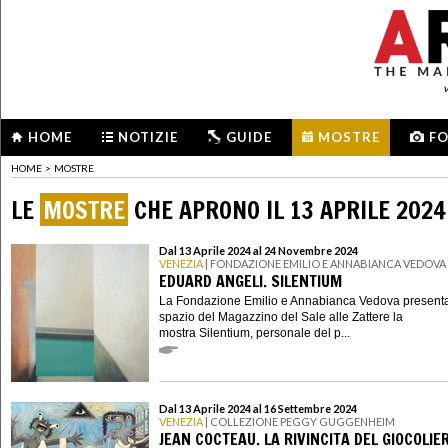
HOME
NOTIZIE
GUIDE
MOSTRE
F
HOME
>
MOSTRE
LE
MOSTRE
CHE APRONO IL 13 APRILE 2024
Dal 13 Aprile 2024 al 24 Novembre 2024
VENEZIA
| FONDAZIONE EMILIO E ANNABIANCA VEDOVA
EDUARD ANGELI. SILENTIUM
La Fondazione Emilio e Annabianca Vedova presenta
spazio del Magazzino del Sale alle Zattere la
mostra Silentium, personale del p...
Dal 13 Aprile 2024 al 16 Settembre 2024
VENEZIA
| COLLEZIONE PEGGY GUGGENHEIM
JEAN COCTEAU. LA RIVINCITA DEL GIOCOLIE