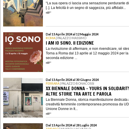
“La sua opera ci lascia una sensazione perdurante di 
[..]. La felicità è un segno di saggezza, più affidabi...
Dal 13 Aprile 2024 al 12 Maggio 2024
ROMA
| PALAZZO MASSIMO
I AM IO SONO. II EDIZIONE
La rivoluzione di affermare, e non rivendicare, sé ste
Torna a Roma dal 13 aprile al 12 maggio 2024 per la
seconda edizione ...
Dal 13 Aprile 2024 al 30 Giugno 2024
FERRARA
| PALAZZO BONACOSSI
XX BIENNALE DONNA - YOURS IN SOLIDARIT
ALTRE STORIE TRA ARTE E PAROLA
La Biennale Donna, storica manifestazione dedicata 
creatività femminile contemporanea promossa da UD
Unione Donne in It...
Dal 13 Aprile 2024 al 28 Luglio 2024
TREVISO
| MUSEO LUIGI BAILO