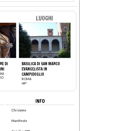
LUOGHI
E DI
BASILICA DI SAN MARCO
INI
EVANGELISTA IN
INI
CAMPIDOGLIO
TRO
ROMA
I
NFO
Chi siamo
Manifesto