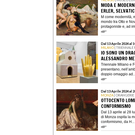
MODA E MODERNIT
ERLER, SELVATI
M come modernità, m
mondo tra Otto e No
protagoniste e, ad im
Dal 13 Aprile 2024 al
MILANO
| TRIENNALE
IO SONO UN DRAG
ALESSANDRO ME
Triennale Milano e F
presentano, nell’ambi
doppio omaggio ad..
Dal 13 Aprile 2024 al 
MONZA
| ORANGERIE 
OTTOCENTO LOMB
CONFORMISMO
Dal 13 aprile al 28 l
di Monza ospita la m
conformismo, da H...