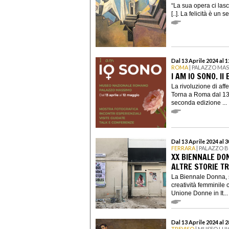
“La sua opera ci lasc
[..]. La felicità è un 
Dal 13 Aprile 2024 al 
ROMA
| PALAZZO MA
I AM IO SONO. II
La rivoluzione di aff
Torna a Roma dal 13 
seconda edizione ...
Dal 13 Aprile 2024 al 
FERRARA
| PALAZZO 
XX BIENNALE DON
ALTRE STORIE T
La Biennale Donna, s
creatività femminil
Unione Donne in It...
Dal 13 Aprile 2024 al 
TREVISO
| MUSEO LUI