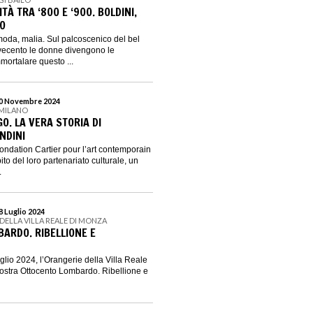
À TRA ‘800 E ‘900. BOLDINI,
CO
oda, malia. Sul palcoscenico del bel
vecento le donne divengono le
mortalare questo ...
 10 Novembre 2024
 MILANO
O. LA VERA STORIA DI
NDINI
ondation Cartier pour l’art contemporain
to del loro partenariato culturale, un
.
28 Luglio 2024
DELLA VILLA REALE DI MONZA
ARDO. RIBELLIONE E
uglio 2024, l’Orangerie della Villa Reale
ostra Ottocento Lombardo. Ribellione e