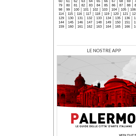
60
61
62
63
64
65
66
67
68
69
79
80
81
82
83
84
85
86
87
88
98
99
100
101
102
103
104
105
106
114
115
116
117
118
119
120
121
12
129
130
131
132
133
134
135
136
1
144
145
146
147
148
149
150
151
1
159
160
161
162
163
164
165
166
1
LE NOSTRE APP
VEDI TUTT