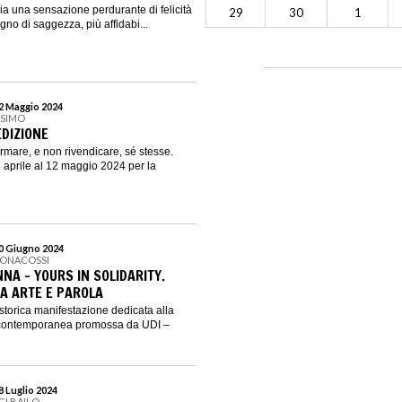
ia una sensazione perdurante di felicità
29
30
1
segno di saggezza, più affidabi...
12 Maggio 2024
SSIMO
 EDIZIONE
ermare, e non rivendicare, sé stesse.
aprile al 12 maggio 2024 per la
30 Giugno 2024
BONACOSSI
NA - YOURS IN SOLIDARITY.
RA ARTE E PAROLA
torica manifestazione dedicata alla
e contemporanea promossa da UDI –
28 Luglio 2024
GI BAILO