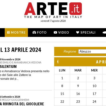
venerdì 7 agosto 2026
MOSTRE
FOTO
VIDEO
SPECIALI
L 13 APRILE 2024
Regione
 24 Novembre 2024
APR
E EMILIO E ANNABIANCA VEDOVA
 SILENTIUM
LUN
MAR
MER
o e Annabianca Vedova presenta nello
 del Sale alle Zattere la
1
2
3
sonale del p...
8
9
10
15
16
17
16 Settembre 2024
NE PEGGY GUGGENHEIM
22
23
24
A RIVINCITA DEL GIOCOLIERE