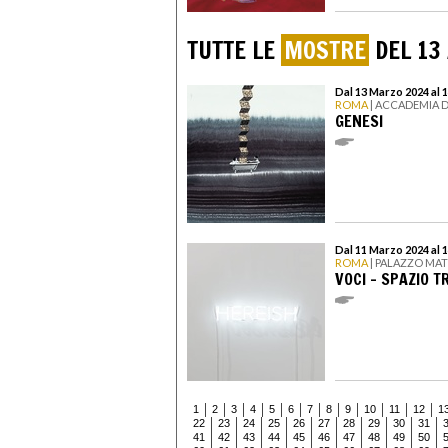
TUTTE LE
MOSTRE
DEL 13
Dal 13 Marzo 2024 al 
ROMA
| ACCADEMIA 
GENESI
Dal 11 Marzo 2024 al 
ROMA
| PALAZZO MAT
VOCI – SPAZIO T
1
2
3
4
5
6
7
8
9
10
11
12
1
22
23
24
25
26
27
28
29
30
31
41
42
43
44
45
46
47
48
49
50