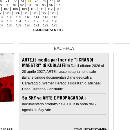
70
71
72
73
74
75
76
77
78
89
90
91
92
93
94
95
96
97
107
108
109
110
111
112
113
2
123
124
125
126
127
128
37
138
139
140
141
142
143
52
153
154
155
156
157
158
67
168
169
170
171
172
173
AGGIUNGI EVENTO >
BACHECA
ARTE.it media partner de "I GRANDI
MAESTRI" di KUBLAI Film
Dal 4 ottobre 2026 al
20 aprile 2027, ARTE.it accompagna nelle sale
italiane cinque documentari d'arte dedicati a
Caravaggio, Werner Herzog, Frida Kahlo, Michael
Ende, Turner & Constable
Su SKY va ARTE E PROPAGANDA
Il
documentario prodotto da ARTE.it in onda dal 2
agosto su Sky Arte
E LE APP
COMUNICATI STAMPA