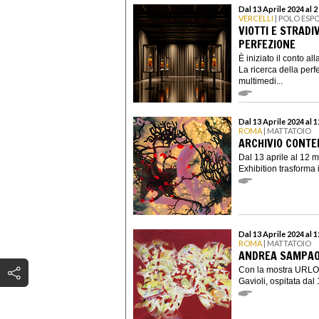
Dal 13 Aprile 2024 al 
VERCELLI
| POLO ESP
VIOTTI E STRADI
PERFEZIONE
È iniziato il conto a
La ricerca della perf
multimedi...
Dal 13 Aprile 2024 al 
ROMA
| MATTATOIO
ARCHIVIO CONTE
Dal 13 aprile al 12
Exhibition trasforma 
Dal 13 Aprile 2024 al 
ROMA
| MATTATOIO
ANDREA SAMPAOL
Con la mostra URLO.
Gavioli, ospitata dal