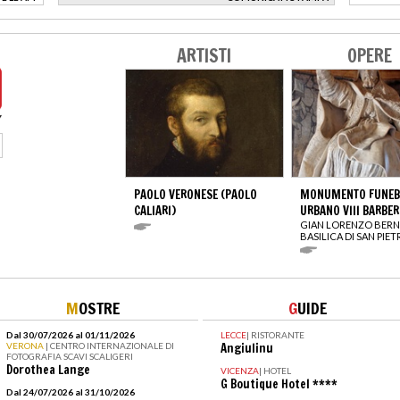
>
ARTISTI
OPERE
PAOLO VERONESE (PAOLO
MONUMENTO FUNEBR
CALIARI)
URBANO VIII BARBER
GIAN LORENZO BERN
BASILICA DI SAN PIE
M
OSTRE
G
UIDE
Dal 30/07/2026 al 01/11/2026
LECCE
|
RISTORANTE
VERONA
| CENTRO INTERNAZIONALE DI
Angiulinu
FOTOGRAFIA SCAVI SCALIGERI
Dorothea Lange
VICENZA
|
HOTEL
G Boutique Hotel ****
Dal 24/07/2026 al 31/10/2026