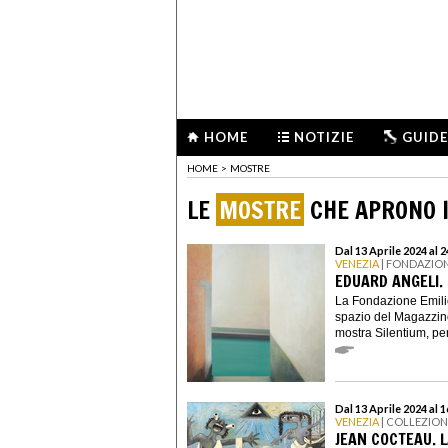
HOME
NOTIZIE
GUIDE
HOME
>
MOSTRE
LE
MOSTRE
CHE APRONO I
Dal 13 Aprile 2024 al
VENEZIA
| FONDAZION
EDUARD ANGELI.
La Fondazione Emili
spazio del Magazzino
mostra Silentium, per
Dal 13 Aprile 2024 al 
VENEZIA
| COLLEZIO
JEAN COCTEAU. L