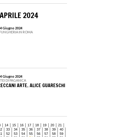
 APRILE 2024
14 Giugno 2024
D’UNGHERIA IN ROMA
14 Giugno 2024
TEI DI PAGANICA
RECCANI ARTE. ALICE GUARESCHI
3
14
15
16
17
18
19
20
21
32
33
34
35
36
37
38
39
40
51
52
53
54
55
56
57
58
59