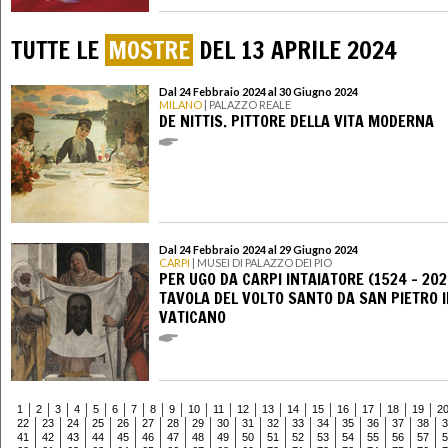
TUTTE LE
MOSTRE
DEL 13 APRILE 2024
Dal 24 Febbraio 2024 al 30 Giugno 2024
MILANO
| PALAZZO REALE
DE NITTIS. PITTORE DELLA VITA MODERNA
Dal 24 Febbraio 2024 al 29 Giugno 2024
CARPI
| MUSEI DI PALAZZO DEI PIO
PER UGO DA CARPI INTAIATORE (1524 - 202
TAVOLA DEL VOLTO SANTO DA SAN PIETRO 
VATICANO
1
2
3
4
5
6
7
8
9
10
11
12
13
14
15
16
17
18
19
2
22
23
24
25
26
27
28
29
30
31
32
33
34
35
36
37
38
3
41
42
43
44
45
46
47
48
49
50
51
52
53
54
55
56
57
5