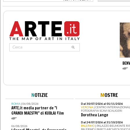
>
BENV
N
OTIZIE
M
OSTRE
ROMA
| 06/08/2026
Dal 30/07/2026 al 01/11/2026
ARTE.it media partner de "I
VERONA
| CENTRO INTERNAZIONAL
FOTOGRAFIA SCAVI SCALIGERI
GRANDI MAESTRI" di KUBLAI Film
Dorothea Lange
Dal 24/07/2026 al 31/10/2026
PALERMO
| PALAZZO BELMONTE RIS
06/08/2026
PALERMO I PARCO ARCHEOLOGICO 