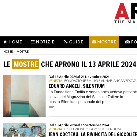
HOME
NOTIZIE
GUIDE
MOSTRE
F
HOME
>
MOSTRE
LE
MOSTRE
CHE APRONO IL 13 APRILE 2024
Dal 13 Aprile 2024 al 24 Novembre 2024
VENEZIA
| FONDAZIONE EMILIO E ANNABIANCA VEDOVA
EDUARD ANGELI. SILENTIUM
La Fondazione Emilio e Annabianca Vedova presenta
spazio del Magazzino del Sale alle Zattere la
mostra Silentium, personale del p...
Dal 13 Aprile 2024 al 16 Settembre 2024
VENEZIA
| COLLEZIONE PEGGY GUGGENHEIM
JEAN COCTEAU. LA RIVINCITA DEL GIOCOLIE