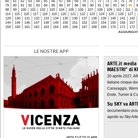
60
61
62
63
64
65
66
67
68
69
70
71
72
73
74
75
76
7
79
80
81
82
83
84
85
86
87
88
89
90
91
92
93
94
95
9
98
99
100
101
102
103
104
105
106
107
108
109
110
111
11
114
115
116
117
118
119
120
121
122
123
124
125
126
127
129
130
131
132
133
134
135
136
137
138
139
140
141
142
144
145
146
147
148
149
150
151
152
153
154
155
156
157
159
160
161
162
163
164
165
166
167
168
169
170
171
172
AGGIUNGI E
LE NOSTRE APP
ARTE.it media
MAESTRI" di K
20 aprile 2027, A
italiane cinque do
Caravaggio, Werne
Ende, Turner & Co
Su SKY va AR
documentario prod
agosto su Sky Arte
VEDI TUTTE LE APP