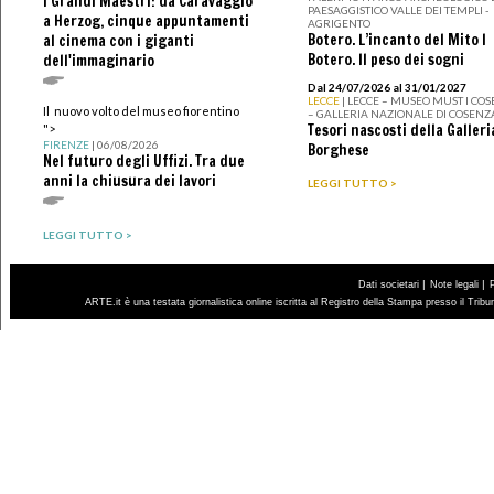
I Grandi Maestri: da Caravaggio
PAESAGGISTICO VALLE DEI TEMPLI -
a Herzog, cinque appuntamenti
AGRIGENTO
Botero. L’incanto del Mito I
al cinema con i giganti
Botero. Il peso dei sogni
dell'immaginario
Dal 24/07/2026 al 31/01/2027
LECCE
| LECCE – MUSEO MUST I CO
Il nuovo volto del museo fiorentino
– GALLERIA NAZIONALE DI COSENZ
Tesori nascosti della Galleri
">
FIRENZE
| 06/08/2026
Borghese
Nel futuro degli Uffizi. Tra due
anni la chiusura dei lavori
LEGGI TUTTO >
LEGGI TUTTO >
|
|
Dati societari
Note legali
ARTE.it è una testata giornalistica online iscritta al Registro della Stampa presso il Trib