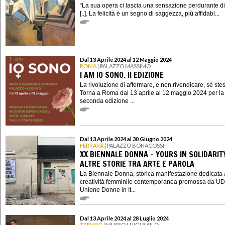
“La sua opera ci lascia una sensazione perdurante di 
[..]. La felicità è un segno di saggezza, più affidabi...
Dal 13 Aprile 2024 al 12 Maggio 2024
ROMA
| PALAZZO MASSIMO
I AM IO SONO. II EDIZIONE
La rivoluzione di affermare, e non rivendicare, sé ste
Torna a Roma dal 13 aprile al 12 maggio 2024 per la
seconda edizione ...
Dal 13 Aprile 2024 al 30 Giugno 2024
FERRARA
| PALAZZO BONACOSSI
XX BIENNALE DONNA - YOURS IN SOLIDARIT
ALTRE STORIE TRA ARTE E PAROLA
La Biennale Donna, storica manifestazione dedicata 
creatività femminile contemporanea promossa da UD
Unione Donne in It...
Dal 13 Aprile 2024 al 28 Luglio 2024
TREVISO
| MUSEO LUIGI BAILO