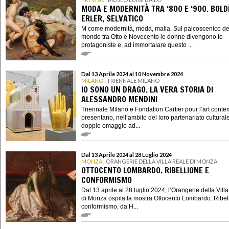
MODA E MODERNITÀ TRA ‘800 E ‘900. BOLDI
ERLER, SELVATICO
M come modernità, moda, malia. Sul palcoscenico de
mondo tra Otto e Novecento le donne divengono le
protagoniste e, ad immortalare questo ...
Dal 13 Aprile 2024 al 10 Novembre 2024
MILANO
| TRIENNALE MILANO
IO SONO UN DRAGO. LA VERA STORIA DI
ALESSANDRO MENDINI
Triennale Milano e Fondation Cartier pour l’art cont
presentano, nell’ambito del loro partenariato cultural
doppio omaggio ad...
Dal 13 Aprile 2024 al 28 Luglio 2024
MONZA
| ORANGERIE DELLA VILLA REALE DI MONZA
OTTOCENTO LOMBARDO. RIBELLIONE E
CONFORMISMO
Dal 13 aprile al 28 luglio 2024, l’Orangerie della Vill
di Monza ospita la mostra Ottocento Lombardo. Ribel
conformismo, da H...