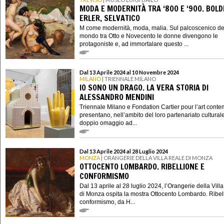
MODA E MODERNITÀ TRA ‘800 E ‘900. BOLDI
ERLER, SELVATICO
M come modernità, moda, malia. Sul palcoscenico de
mondo tra Otto e Novecento le donne divengono le
protagoniste e, ad immortalare questo ...
Dal 13 Aprile 2024 al 10 Novembre 2024
MILANO
| TRIENNALE MILANO
IO SONO UN DRAGO. LA VERA STORIA DI
ALESSANDRO MENDINI
Triennale Milano e Fondation Cartier pour l’art cont
presentano, nell’ambito del loro partenariato cultural
doppio omaggio ad...
Dal 13 Aprile 2024 al 28 Luglio 2024
MONZA
| ORANGERIE DELLA VILLA REALE DI MONZA
OTTOCENTO LOMBARDO. RIBELLIONE E
CONFORMISMO
Dal 13 aprile al 28 luglio 2024, l’Orangerie della Vill
di Monza ospita la mostra Ottocento Lombardo. Ribel
conformismo, da H...