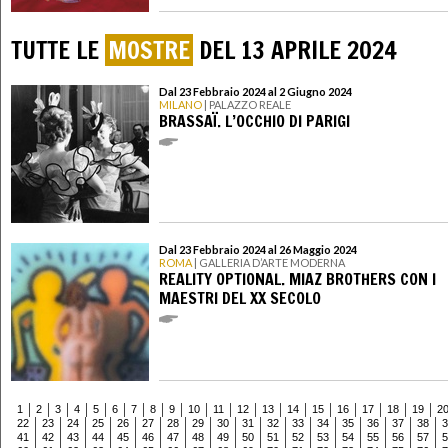
TUTTE LE
MOSTRE
DEL 13 APRILE 2024
Dal 23 Febbraio 2024 al 2 Giugno 2024
MILANO
| PALAZZO REALE
BRASSAÏ. L’OCCHIO DI PARIGI
Dal 23 Febbraio 2024 al 26 Maggio 2024
ROMA
| GALLERIA D’ARTE MODERNA
REALITY OPTIONAL. MIAZ BROTHERS CON I
MAESTRI DEL XX SECOLO
1
2
3
4
5
6
7
8
9
10
11
12
13
14
15
16
17
18
19
2
22
23
24
25
26
27
28
29
30
31
32
33
34
35
36
37
38
3
41
42
43
44
45
46
47
48
49
50
51
52
53
54
55
56
57
5