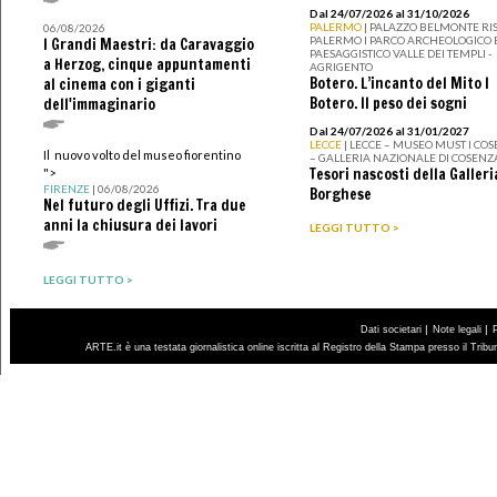
Dal 24/07/2026 al 31/10/2026
PALERMO
| PALAZZO BELMONTE RIS
06/08/2026
PALERMO I PARCO ARCHEOLOGICO 
I Grandi Maestri: da Caravaggio
PAESAGGISTICO VALLE DEI TEMPLI -
a Herzog, cinque appuntamenti
AGRIGENTO
Botero. L’incanto del Mito I
al cinema con i giganti
Botero. Il peso dei sogni
dell'immaginario
Dal 24/07/2026 al 31/01/2027
LECCE
| LECCE – MUSEO MUST I CO
Il nuovo volto del museo fiorentino
– GALLERIA NAZIONALE DI COSENZ
Tesori nascosti della Galleri
">
FIRENZE
| 06/08/2026
Borghese
Nel futuro degli Uffizi. Tra due
anni la chiusura dei lavori
LEGGI TUTTO >
LEGGI TUTTO >
|
|
Dati societari
Note legali
ARTE.it è una testata giornalistica online iscritta al Registro della Stampa presso il Trib