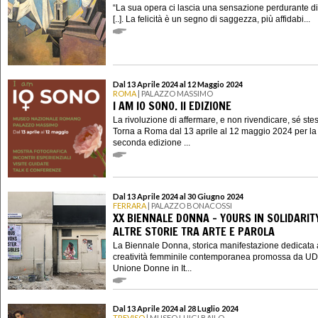
“La sua opera ci lascia una sensazione perdurante di 
[..]. La felicità è un segno di saggezza, più affidabi...
Dal 13 Aprile 2024 al 12 Maggio 2024
ROMA
| PALAZZO MASSIMO
I AM IO SONO. II EDIZIONE
La rivoluzione di affermare, e non rivendicare, sé ste
Torna a Roma dal 13 aprile al 12 maggio 2024 per la
seconda edizione ...
Dal 13 Aprile 2024 al 30 Giugno 2024
FERRARA
| PALAZZO BONACOSSI
XX BIENNALE DONNA - YOURS IN SOLIDARIT
ALTRE STORIE TRA ARTE E PAROLA
La Biennale Donna, storica manifestazione dedicata 
creatività femminile contemporanea promossa da UD
Unione Donne in It...
Dal 13 Aprile 2024 al 28 Luglio 2024
TREVISO
| MUSEO LUIGI BAILO