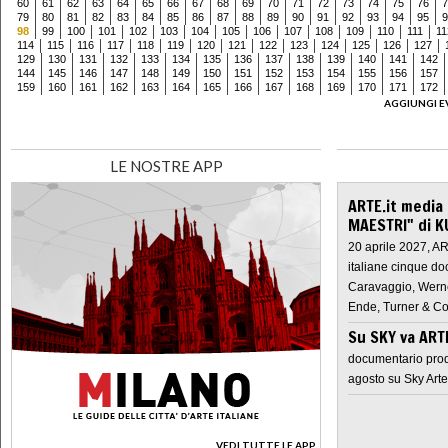
60
61
62
63
64
65
66
67
68
69
70
71
72
73
74
75
76
7
79
80
81
82
83
84
85
86
87
88
89
90
91
92
93
94
95
9
98
99
100
101
102
103
104
105
106
107
108
109
110
111
11
114
115
116
117
118
119
120
121
122
123
124
125
126
127
129
130
131
132
133
134
135
136
137
138
139
140
141
142
144
145
146
147
148
149
150
151
152
153
154
155
156
157
159
160
161
162
163
164
165
166
167
168
169
170
171
172
AGGIUNGI E
LE NOSTRE APP
ARTE.it media
MAESTRI" di K
20 aprile 2027, A
italiane cinque do
Caravaggio, Werne
Ende, Turner & Co
Su SKY va AR
documentario prod
agosto su Sky Arte
VEDI TUTTE LE APP