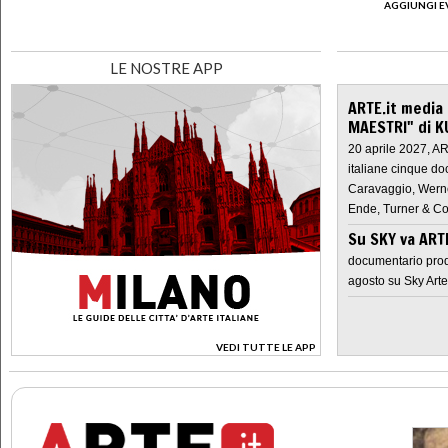
AGGIUNGI E
LE NOSTRE APP
ARTE.it media
MAESTRI" di K
20 aprile 2027, A
italiane cinque do
Caravaggio, Werne
Ende, Turner & Co
Su SKY va AR
documentario prod
agosto su Sky Arte
VEDI TUTTE LE APP
>