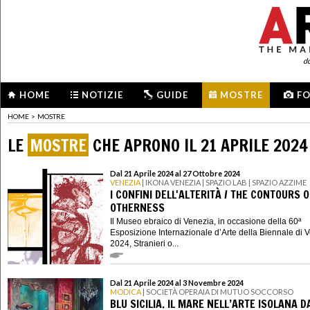
d
HOME
NOTIZIE
GUIDE
MOSTRE
F
HOME
>
MOSTRE
LE
MOSTRE
CHE APRONO IL 21 APRILE 2024
Dal 21 Aprile 2024 al 27 Ottobre 2024
VENEZIA
| IKONA VENEZIA | SPAZIO LAB | SPAZIO AZZIME
I CONFINI DELL'ALTERITÀ / THE CONTOURS O
OTHERNESS
Il Museo ebraico di Venezia, in occasione della 60ª
Esposizione Internazionale d’Arte della Biennale di 
2024, Stranieri o...
Dal 21 Aprile 2024 al 3 Novembre 2024
MODICA
| SOCIETÀ OPERAIA DI MUTUO SOCCORSO
BLU SICILIA. IL MARE NELL’ARTE ISOLANA D