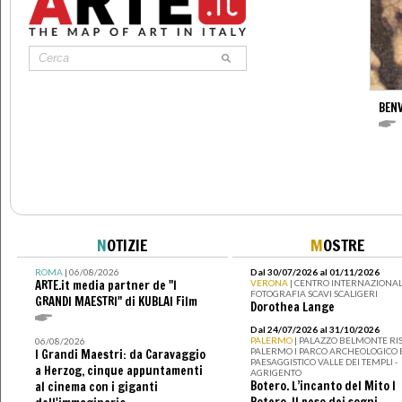
BENV
N
OTIZIE
M
OSTRE
ROMA
| 06/08/2026
Dal 30/07/2026 al 01/11/2026
ARTE.it media partner de "I
VERONA
| CENTRO INTERNAZIONAL
FOTOGRAFIA SCAVI SCALIGERI
GRANDI MAESTRI" di KUBLAI Film
Dorothea Lange
Dal 24/07/2026 al 31/10/2026
PALERMO
| PALAZZO BELMONTE RIS
06/08/2026
PALERMO I PARCO ARCHEOLOGICO 
I Grandi Maestri: da Caravaggio
PAESAGGISTICO VALLE DEI TEMPLI -
a Herzog, cinque appuntamenti
AGRIGENTO
Botero. L’incanto del Mito I
al cinema con i giganti
Botero. Il peso dei sogni