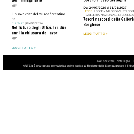
dell'immaginario
Dal 24/07/2026 al 31/01/2027
LECCE
| LECCE – MUSEO MUST I CO
Il nuovo volto del museo fiorentino
– GALLERIA NAZIONALE DI COSENZ
Tesori nascosti della Galleri
">
FIRENZE
| 06/08/2026
Borghese
Nel futuro degli Uffizi. Tra due
anni la chiusura dei lavori
LEGGI TUTTO >
LEGGI TUTTO >
|
|
Dati societari
Note legali
ARTE.it è una testata giornalistica online iscritta al Registro della Stampa presso il Trib