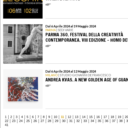
Dal 6 Aprile 2024 al 19 Maggio 2024
PARMA
| SEDI VARIE
PARMA 360. FESTIVAL DELLA CREATIVITÀ
CONTEMPORANEA. VIII EDIZIONE - HOMO D
Dal 6 Aprile 2024 al 12 Maggio 2024
MILANO
| STUDIO GIOVANNI DE FRANCESCO
ANDREA KVAS. A NEW GOLDEN AGE OF GUA
1
2
3
4
5
6
7
8
9
10
11
12
13
14
15
16
17
18
19
2
22
23
24
25
26
27
28
29
30
31
32
33
34
35
36
37
38
3
41