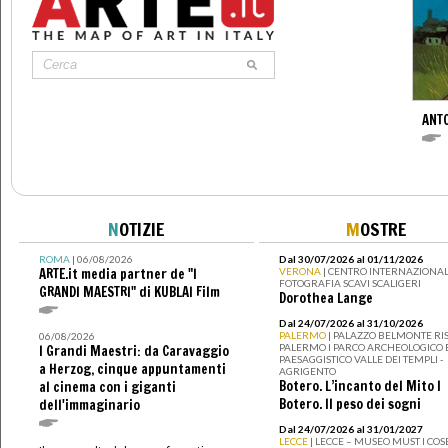
ANT
N
OTIZIE
M
OSTRE
ROMA
| 06/08/2026
Dal 30/07/2026 al 01/11/2026
ARTE.it media partner de "I
VERONA
| CENTRO INTERNAZIONAL
FOTOGRAFIA SCAVI SCALIGERI
GRANDI MAESTRI" di KUBLAI Film
Dorothea Lange
Dal 24/07/2026 al 31/10/2026
PALERMO
| PALAZZO BELMONTE RIS
06/08/2026
PALERMO I PARCO ARCHEOLOGICO 
I Grandi Maestri: da Caravaggio
PAESAGGISTICO VALLE DEI TEMPLI -
a Herzog, cinque appuntamenti
AGRIGENTO
Botero. L’incanto del Mito I
al cinema con i giganti
Botero. Il peso dei sogni
dell'immaginario
Dal 24/07/2026 al 31/01/2027
LECCE
| LECCE – MUSEO MUST I CO