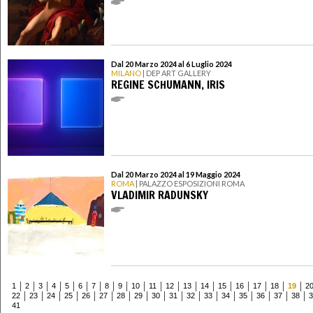
Dal 20 Marzo 2024 al 6 Luglio 2024
MILANO
| DEP ART GALLERY
REGINE SCHUMANN, IRIS
Dal 20 Marzo 2024 al 19 Maggio 2024
ROMA
| PALAZZO ESPOSIZIONI ROMA
VLADIMIR RADUNSKY
1
2
3
4
5
6
7
8
9
10
11
12
13
14
15
16
17
18
19
2
22
23
24
25
26
27
28
29
30
31
32
33
34
35
36
37
38
3
41