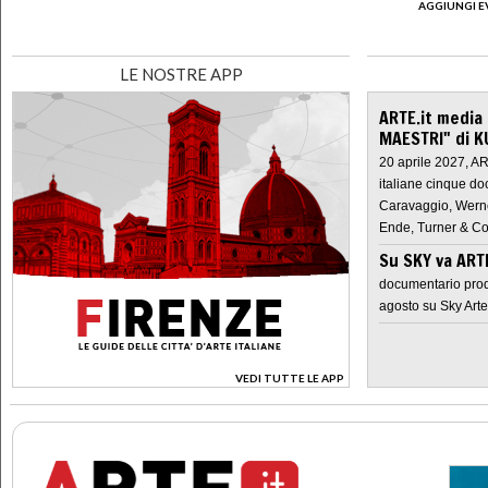
AGGIUNGI E
LE NOSTRE APP
ARTE.it media
MAESTRI" di K
20 aprile 2027, A
italiane cinque do
Caravaggio, Werne
Ende, Turner & Co
Su SKY va AR
documentario prod
agosto su Sky Arte
VEDI TUTTE LE APP
>