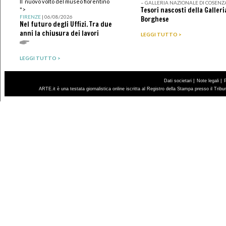
Il nuovo volto del museo fiorentino
– GALLERIA NAZIONALE DI COSENZ
Tesori nascosti della Galleri
">
FIRENZE
| 06/08/2026
Borghese
Nel futuro degli Uffizi. Tra due
anni la chiusura dei lavori
LEGGI TUTTO >
LEGGI TUTTO >
|
|
Dati societari
Note legali
ARTE.it è una testata giornalistica online iscritta al Registro della Stampa presso il Trib