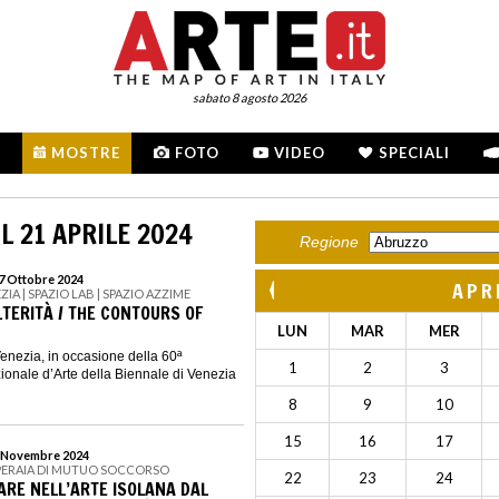
sabato 8 agosto 2026
MOSTRE
FOTO
VIDEO
SPECIALI
L 21 APRILE 2024
Regione
27 Ottobre 2024
APR
ZIA | SPAZIO LAB | SPAZIO AZZIME
ALTERITÀ / THE CONTOURS OF
LUN
MAR
MER
Venezia, in occasione della 60ª
1
2
3
ionale d’Arte della Biennale di Venezia
8
9
10
15
16
17
 3 Novembre 2024
OPERAIA DI MUTUO SOCCORSO
22
23
24
 MARE NELL’ARTE ISOLANA DAL