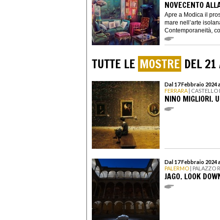
NOVECENTO ALL
Apre a Modica il pros
mare nell’arte isola
Contemporaneità, con
TUTTE LE
MOSTRE
DEL 21 
Dal 17 Febbraio 2024 
FERRARA
| CASTELLO
NINO MIGLIORI. 
Dal 17 Febbraio 2024 
PALERMO
| PALAZZO 
JAGO. LOOK DOW