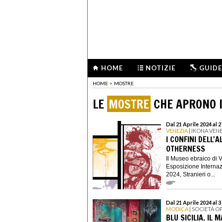
HOME
NOTIZIE
GUIDE
HOME
>
MOSTRE
LE
MOSTRE
CHE APRONO I
Dal 21 Aprile 2024 al 
VENEZIA
| IKONA VENE
I CONFINI DELL'
OTHERNESS
Il Museo ebraico di 
Esposizione Internaz
2024, Stranieri o...
Dal 21 Aprile 2024 al
MODICA
| SOCIETÀ 
BLU SICILIA. IL