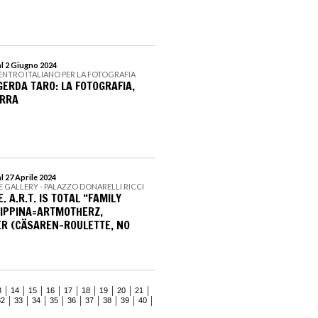
al 2 Giugno 2024
CENTRO ITALIANO PER LA FOTOGRAFIA
GERDA TARO: LA FOTOGRAFIA,
ERRA
l 27 Aprile 2024
RE GALLERY - PALAZZO DONARELLI RICCI
 A.R.T. IS TOTAL “FAMILY
RIPPINA=ARTMOTHERZ,
R (CÄSAREN-ROULETTE, NO
3
14
15
16
17
18
19
20
21
32
33
34
35
36
37
38
39
40