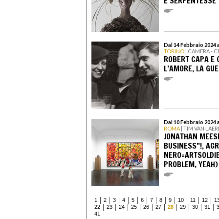
E SERPENTESSE
Dal 14 Febbraio 2024 
TORINO
| CAMERA - 
ROBERT CAPA E 
L’AMORE, LA GU
Dal 10 Febbraio 2024 a
ROMA
| TIM VAN LAE
JONATHAN MEESE.
BUSINESS”!, AG
NERO=ARTSOLDIE
PROBLEM, YEAH)
1
2
3
4
5
6
7
8
9
10
11
12
1
22
23
24
25
26
27
28
29
30
31
41