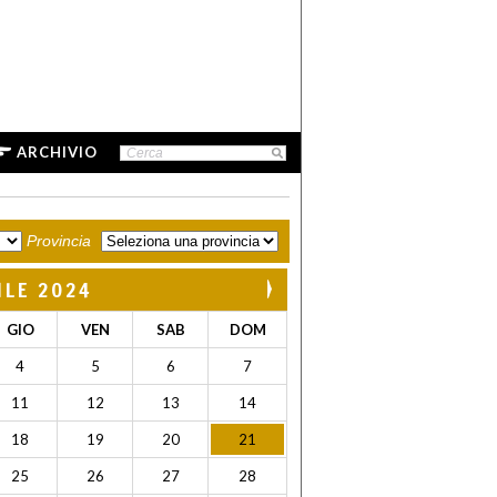
ARCHIVIO
Provincia
ILE 2024
GIO
VEN
SAB
DOM
4
5
6
7
11
12
13
14
18
19
20
21
25
26
27
28