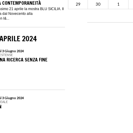
A CONTEMPORANEITÀ
29
30
1
simo 21 aprile la mostra BLU SICILIA. Il
na dal Novecento alla
 l&...
APRILE 2024
al 3 Giugno 2024
 ESTENSE
UNA RICERCA SENZA FINE
al 3 Giugno 2024
REALE
N