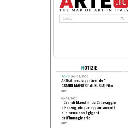
N
OTIZIE
ROMA
| 06/08/2026
ARTE.it media partner de "I
GRANDI MAESTRI" di KUBLAI Film
06/08/2026
I Grandi Maestri: da Caravaggio
a Herzog, cinque appuntamenti
al cinema con i giganti
dell'immaginario