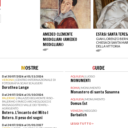
AMEDEO CLEMENTE
ESTASI SANTA TERES
MODIGLIANI (AMEDEO
GIAN LORENZO BERN
CHIESA DI SANTA MAR
MODIGLIANI)
DELLA VITTORIA
M
OSTRE
G
UIDE
Dal 30/07/2026 al 01/11/2026
AQUILEIA
|
LUOGO
VERONA
| CENTRO INTERNAZIONALE DI
MONUMENTI
FOTOGRAFIA SCAVI SCALIGERI
Dorothea Lange
ROMA
|
MONUMENTO
Monastero di santa Susanna
Dal 24/07/2026 al 31/10/2026
PALERMO
| PALAZZO BELMONTE RISO -
AQUILEIA
|
MONUMENTO
PALERMO I PARCO ARCHEOLOGICO E
Domus Est
PAESAGGISTICO VALLE DEI TEMPLI -
AGRIGENTO
VENEZIA
|
NEGOZIO
Botero. L’incanto del Mito I
Barbalich
Botero. Il peso dei sogni
LEGGI TUTTO >
Dal 24/07/2026 al 31/01/2027