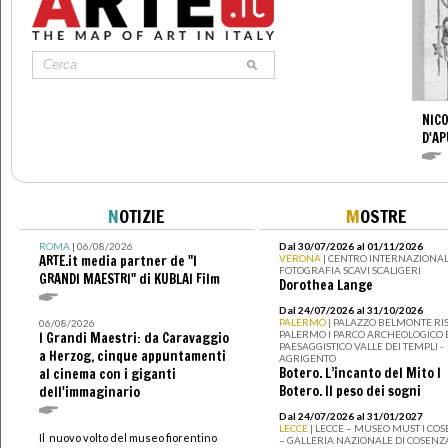
NICO
D'AP
N
OTIZIE
M
OSTRE
ROMA
| 06/08/2026
Dal 30/07/2026 al 01/11/2026
ARTE.it media partner de "I
VERONA
| CENTRO INTERNAZIONAL
FOTOGRAFIA SCAVI SCALIGERI
GRANDI MAESTRI" di KUBLAI Film
Dorothea Lange
Dal 24/07/2026 al 31/10/2026
PALERMO
| PALAZZO BELMONTE RIS
06/08/2026
PALERMO I PARCO ARCHEOLOGICO 
I Grandi Maestri: da Caravaggio
PAESAGGISTICO VALLE DEI TEMPLI -
a Herzog, cinque appuntamenti
AGRIGENTO
Botero. L’incanto del Mito I
al cinema con i giganti
Botero. Il peso dei sogni
dell'immaginario
Dal 24/07/2026 al 31/01/2027
LECCE
| LECCE – MUSEO MUST I CO
Il nuovo volto del museo fiorentino
– GALLERIA NAZIONALE DI COSENZ