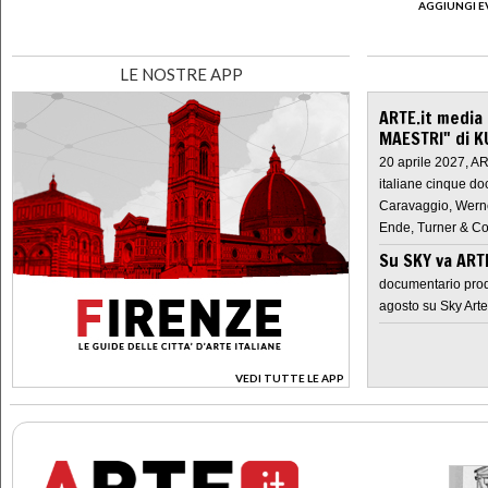
AGGIUNGI E
LE NOSTRE APP
ARTE.it media
MAESTRI" di K
20 aprile 2027, A
italiane cinque do
Caravaggio, Werne
Ende, Turner & Co
Su SKY va AR
documentario prod
agosto su Sky Arte
VEDI TUTTE LE APP
>