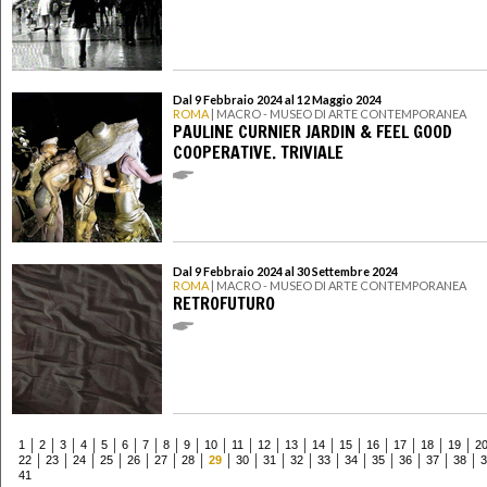
Dal 9 Febbraio 2024 al 12 Maggio 2024
ROMA
| MACRO - MUSEO DI ARTE CONTEMPORANEA
PAULINE CURNIER JARDIN & FEEL GOOD
COOPERATIVE. TRIVIALE
Dal 9 Febbraio 2024 al 30 Settembre 2024
ROMA
| MACRO - MUSEO DI ARTE CONTEMPORANEA
RETROFUTURO
1
2
3
4
5
6
7
8
9
10
11
12
13
14
15
16
17
18
19
2
22
23
24
25
26
27
28
29
30
31
32
33
34
35
36
37
38
3
41