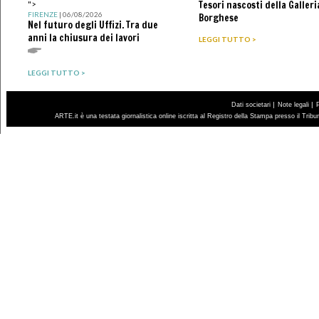
Tesori nascosti della Galleri
">
FIRENZE
| 06/08/2026
Borghese
Nel futuro degli Uffizi. Tra due
anni la chiusura dei lavori
LEGGI TUTTO >
LEGGI TUTTO >
|
|
Dati societari
Note legali
ARTE.it è una testata giornalistica online iscritta al Registro della Stampa presso il Trib