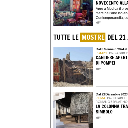
NOVECENTO ALL
Apre a Modica il pros
mare nell’arte isola
Contemporaneità, con
TUTTE LE
MOSTRE
DEL 21 
Dal 3 Gennaio 2024 al 
POMPEI
| PARCO ARC
CANTIERE APERTO
DI POMPEI
Dal 22 Dicembre 2023 
ROMA
| PARCO ARCH
ROMANO E PALATINO
LA COLONNA TRA
SIMBOLO