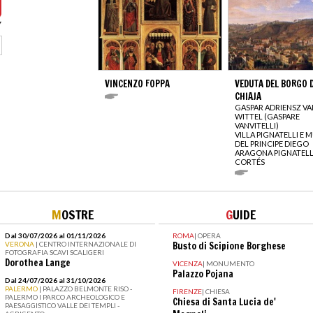
VINCENZO FOPPA
VEDUTA DEL BORGO D
CHIAJA
GASPAR ADRIENSZ VA
WITTEL (GASPARE
VANVITELLI)
VILLA PIGNATELLI E 
DEL PRINCIPE DIEGO
ARAGONA PIGNATELL
CORTÉS
M
OSTRE
G
UIDE
Dal 30/07/2026 al 01/11/2026
ROMA
|
OPERA
VERONA
| CENTRO INTERNAZIONALE DI
Busto di Scipione Borghese
FOTOGRAFIA SCAVI SCALIGERI
Dorothea Lange
VICENZA
|
MONUMENTO
Palazzo Pojana
Dal 24/07/2026 al 31/10/2026
PALERMO
| PALAZZO BELMONTE RISO -
FIRENZE
|
CHIESA
PALERMO I PARCO ARCHEOLOGICO E
Chiesa di Santa Lucia de'
PAESAGGISTICO VALLE DEI TEMPLI -