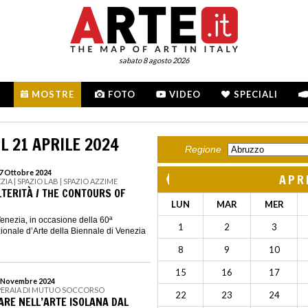
sabato 8 agosto 2026
MOSTRE
FOTO
VIDEO
SPECIALI
L 21 APRILE 2024
Regione
27 Ottobre 2024
APR
ZIA | SPAZIO LAB | SPAZIO AZZIME
ALTERITÀ / THE CONTOURS OF
LUN
MAR
MER
Venezia, in occasione della 60ª
1
2
3
ionale d’Arte della Biennale di Venezia
8
9
10
15
16
17
 3 Novembre 2024
OPERAIA DI MUTUO SOCCORSO
22
23
24
 MARE NELL’ARTE ISOLANA DAL