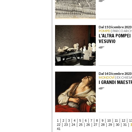
Dal 15 Dicembre 2023 
POMPEI
| PARCO ARC
L’ALTRA POMPEI 
VESUVIO
Dal 14 Dicembre 2023 
MONDOVÌ
| EX CHIES
I GRANDI MAEST
1
2
3
4
5
6
7
8
9
10
11
12
1
22
23
24
25
26
27
28
29
30
31
41