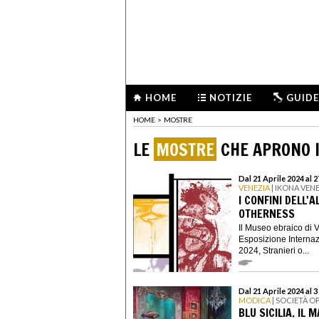
HOME
NOTIZIE
GUIDE
HOME
>
MOSTRE
LE
MOSTRE
CHE APRONO I
Dal 21 Aprile 2024 al 
VENEZIA
| IKONA VENE
I CONFINI DELL'
OTHERNESS
Il Museo ebraico di 
Esposizione Internaz
2024, Stranieri o...
Dal 21 Aprile 2024 al
MODICA
| SOCIETÀ 
BLU SICILIA. IL