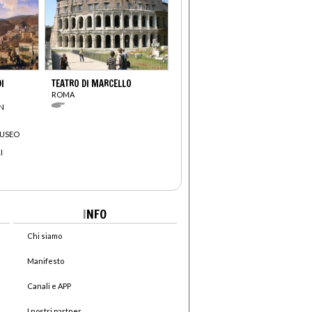
I
TEATRO DI MARCELLO
ROMA
N
MUSEO
I
I
NFO
Chi siamo
Manifesto
Canali e APP
I nostri partner