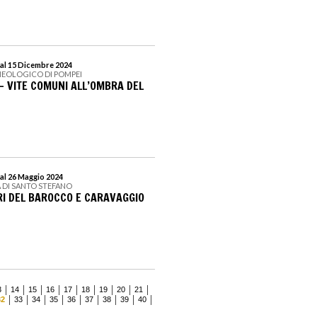
al 15 Dicembre 2024
HEOLOGICO DI POMPEI
– VITE COMUNI ALL’OMBRA DEL
al 26 Maggio 2024
A DI SANTO STEFANO
RI DEL BAROCCO E CARAVAGGIO
3
14
15
16
17
18
19
20
21
32
33
34
35
36
37
38
39
40