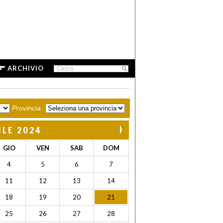
ARCHIVIO
Provincia
ILE 2024
GIO
VEN
SAB
DOM
4
5
6
7
11
12
13
14
18
19
20
21
25
26
27
28