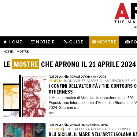
d
HOME
NOTIZIE
GUIDE
MOSTRE
F
HOME
>
MOSTRE
LE
MOSTRE
CHE APRONO IL 21 APRILE 2024
Dal 21 Aprile 2024 al 27 Ottobre 2024
VENEZIA
| IKONA VENEZIA | SPAZIO LAB | SPAZIO AZZIME
I CONFINI DELL'ALTERITÀ / THE CONTOURS O
OTHERNESS
Il Museo ebraico di Venezia, in occasione della 60ª
Esposizione Internazionale d’Arte della Biennale di 
2024, Stranieri o...
Dal 21 Aprile 2024 al 3 Novembre 2024
MODICA
| SOCIETÀ OPERAIA DI MUTUO SOCCORSO
BLU SICILIA. IL MARE NELL’ARTE ISOLANA D