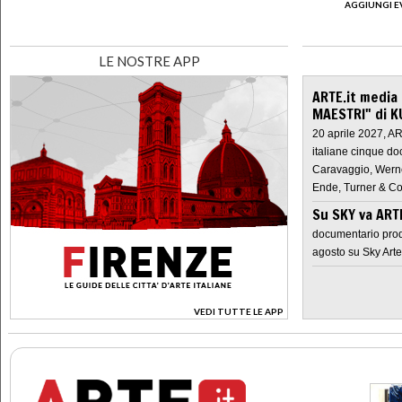
AGGIUNGI E
LE NOSTRE APP
ARTE.it media
MAESTRI" di K
20 aprile 2027, A
italiane cinque do
Caravaggio, Werne
Ende, Turner & Co
Su SKY va AR
documentario prod
agosto su Sky Arte
VEDI TUTTE LE APP
>