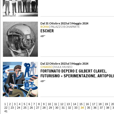
Dal 31 Ottobre 2023 al 5 Maggio 2024
ROMA
| PALAZZO BONAPARTE
ESCHER
Dal 22 Ottobre 2023 al 5 Maggio 2024
CHIASSO
| M.A.X. MUSEO
FORTUNATO DEPERO E GILBERT CLAVEL.
FUTURISMO = SPERIMENTAZIONE. ARTOPOLI
1
2
3
4
5
6
7
8
9
10
11
12
13
14
15
16
17
18
19
2
22
23
24
25
26
27
28
29
30
31
32
33
34
35
36
37
38
3
41