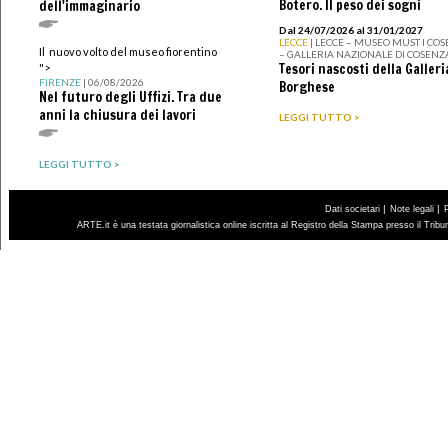
Botero. Il peso dei sogni
dell'immaginario
Dal 24/07/2026 al 31/01/2027
LECCE
| LECCE – MUSEO MUST I CO
Il nuovo volto del museo fiorentino
– GALLERIA NAZIONALE DI COSENZ
Tesori nascosti della Galleri
">
FIRENZE
| 06/08/2026
Borghese
Nel futuro degli Uffizi. Tra due
anni la chiusura dei lavori
LEGGI TUTTO >
LEGGI TUTTO >
|
|
Dati societari
Note legali
ARTE.it è una testata giornalistica online iscritta al Registro della Stampa presso il Trib