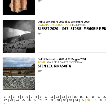
Dal 18 Settembre 2020 al 20 Settembre 2029
SAVIGNANO SUL RUBICONE
| SEDI VARIE
SI FEST 2020 - IDEE. STORIE, MEMORIE E VI
Dal 17 Settembre 2020 al 26 Maggio 2024
ROMA
| GALLERIA D'ARTE MODERNA
STEN LEX. RINASCITA
1
2
3
4
5
6
7
8
9
10
11
12
13
14
15
16
17
18
19
2
22
23
24
25
26
27
28
29
30
31
32
33
34
35
36
37
38
3
41