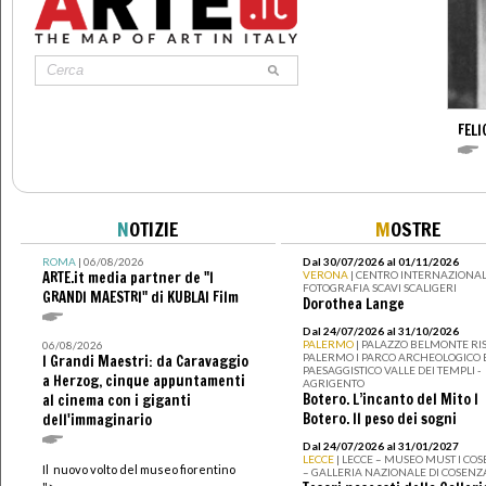
FELI
N
OTIZIE
M
OSTRE
ROMA
| 06/08/2026
Dal 30/07/2026 al 01/11/2026
ARTE.it media partner de "I
VERONA
| CENTRO INTERNAZIONAL
FOTOGRAFIA SCAVI SCALIGERI
GRANDI MAESTRI" di KUBLAI Film
Dorothea Lange
Dal 24/07/2026 al 31/10/2026
PALERMO
| PALAZZO BELMONTE RIS
06/08/2026
PALERMO I PARCO ARCHEOLOGICO 
I Grandi Maestri: da Caravaggio
PAESAGGISTICO VALLE DEI TEMPLI -
a Herzog, cinque appuntamenti
AGRIGENTO
Botero. L’incanto del Mito I
al cinema con i giganti
Botero. Il peso dei sogni
dell'immaginario
Dal 24/07/2026 al 31/01/2027
LECCE
| LECCE – MUSEO MUST I CO
Il nuovo volto del museo fiorentino
– GALLERIA NAZIONALE DI COSENZ