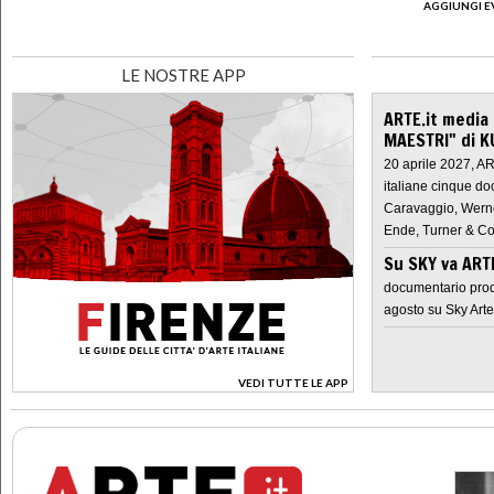
AGGIUNGI E
LE NOSTRE APP
ARTE.it media
MAESTRI" di K
20 aprile 2027, A
italiane cinque do
Caravaggio, Werne
Ende, Turner & Co
Su SKY va AR
documentario prod
agosto su Sky Arte
VEDI TUTTE LE APP
>