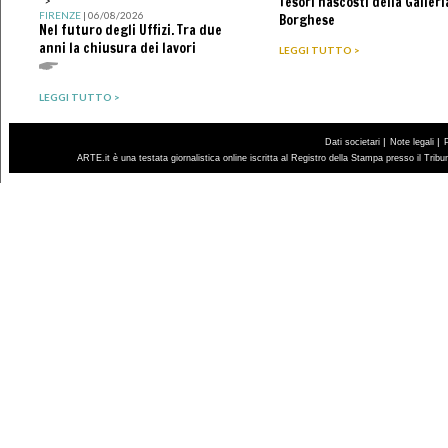
Tesori nascosti della Galleri
">
FIRENZE
| 06/08/2026
Borghese
Nel futuro degli Uffizi. Tra due
anni la chiusura dei lavori
LEGGI TUTTO >
LEGGI TUTTO >
|
|
Dati societari
Note legali
ARTE.it è una testata giornalistica online iscritta al Registro della Stampa presso il Trib