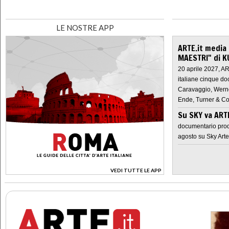
LE NOSTRE APP
ARTE.it media
MAESTRI" di K
20 aprile 2027, A
italiane cinque do
Caravaggio, Werne
Ende, Turner & Co
Su SKY va AR
documentario prod
agosto su Sky Arte
VEDI TUTTE LE APP
>