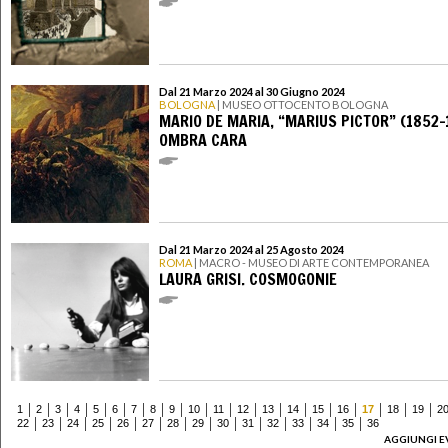
Dal 21 Marzo 2024 al 30 Giugno 2024
BOLOGNA
| MUSEO OTTOCENTO BOLOGNA
MARIO DE MARIA, “MARIUS PICTOR” (1852-
OMBRA CARA
Dal 21 Marzo 2024 al 25 Agosto 2024
ROMA
| MACRO - MUSEO DI ARTE CONTEMPORANEA
LAURA GRISI. COSMOGONIE
1
2
3
4
5
6
7
8
9
10
11
12
13
14
15
16
17
18
19
2
22
23
24
25
26
27
28
29
30
31
32
33
34
35
36
AGGIUNGI E