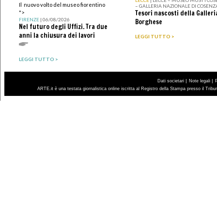
Il nuovo volto del museo fiorentino
– GALLERIA NAZIONALE DI COSENZ
Tesori nascosti della Galleri
">
FIRENZE
| 06/08/2026
Borghese
Nel futuro degli Uffizi. Tra due
anni la chiusura dei lavori
LEGGI TUTTO >
LEGGI TUTTO >
|
|
Dati societari
Note legali
ARTE.it è una testata giornalistica online iscritta al Registro della Stampa presso il Trib