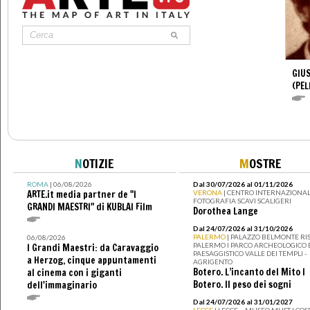
GIUS
(PEL
N
OTIZIE
M
OSTRE
ROMA
| 06/08/2026
Dal 30/07/2026 al 01/11/2026
ARTE.it media partner de "I
VERONA
| CENTRO INTERNAZIONAL
FOTOGRAFIA SCAVI SCALIGERI
GRANDI MAESTRI" di KUBLAI Film
Dorothea Lange
Dal 24/07/2026 al 31/10/2026
PALERMO
| PALAZZO BELMONTE RIS
06/08/2026
PALERMO I PARCO ARCHEOLOGICO 
I Grandi Maestri: da Caravaggio
PAESAGGISTICO VALLE DEI TEMPLI -
a Herzog, cinque appuntamenti
AGRIGENTO
Botero. L’incanto del Mito I
al cinema con i giganti
Botero. Il peso dei sogni
dell'immaginario
Dal 24/07/2026 al 31/01/2027
LECCE
| LECCE – MUSEO MUST I CO