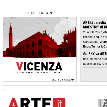
LE NOSTRE APP
ARTE.it media
MAESTRI" di K
20 aprile 2027, A
italiane cinque do
Caravaggio, Werne
Ende, Turner & Co
Su SKY va AR
documentario prod
agosto su Sky Arte
VEDI TUTTE LE APP
>