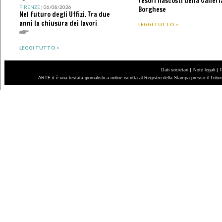
Tesori nascosti della Galleri
FIRENZE
| 06/08/2026
Borghese
Nel futuro degli Uffizi. Tra due
anni la chiusura dei lavori
LEGGI TUTTO >
LEGGI TUTTO >
|
|
Dati societari
Note legali
ARTE.it è una testata giornalistica online iscritta al Registro della Stampa presso il Trib