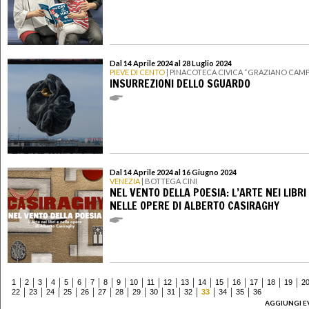
Dal 14 Aprile 2024 al 28 Luglio 2024
PIEVE DI CENTO
| PINACOTECA CIVICA “GRAZIANO CAMP
INSURREZIONI DELLO SGUARDO
Dal 14 Aprile 2024 al 16 Giugno 2024
VENEZIA
| BOTTEGA CINI
NEL VENTO DELLA POESIA: L’ARTE NEI LIBRI
NELLE OPERE DI ALBERTO CASIRAGHY
1
2
3
4
5
6
7
8
9
10
11
12
13
14
15
16
17
18
19
2
22
23
24
25
26
27
28
29
30
31
32
33
34
35
36
AGGIUNGI E