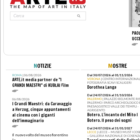
PAOL
UCC
N
OTIZIE
M
OSTRE
ROMA
| 06/08/2026
Dal 30/07/2026 al 01/11/2026
ARTE.it media partner de "I
VERONA
| CENTRO INTERNAZIONAL
FOTOGRAFIA SCAVI SCALIGERI
GRANDI MAESTRI" di KUBLAI Film
Dorothea Lange
Dal 24/07/2026 al 31/10/2026
PALERMO
| PALAZZO BELMONTE RIS
06/08/2026
PALERMO I PARCO ARCHEOLOGICO 
I Grandi Maestri: da Caravaggio
PAESAGGISTICO VALLE DEI TEMPLI -
a Herzog, cinque appuntamenti
AGRIGENTO
Botero. L’incanto del Mito I
al cinema con i giganti
Botero. Il peso dei sogni
dell'immaginario
Dal 24/07/2026 al 31/01/2027
LECCE
| LECCE – MUSEO MUST I CO
Il nuovo volto del museo fiorentino
– GALLERIA NAZIONALE DI COSENZ
">