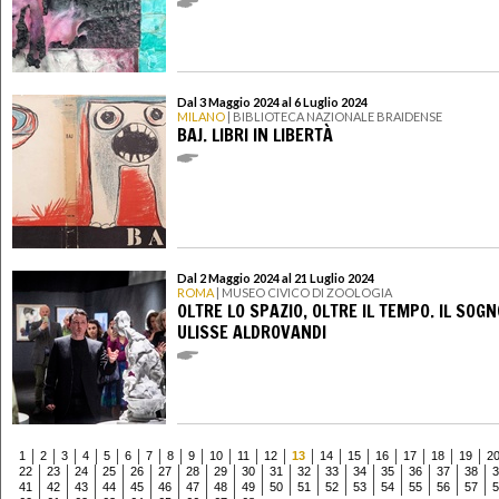
Dal 3 Maggio 2024 al 6 Luglio 2024
MILANO
| BIBLIOTECA NAZIONALE BRAIDENSE
BAJ. LIBRI IN LIBERTÀ
Dal 2 Maggio 2024 al 21 Luglio 2024
ROMA
| MUSEO CIVICO DI ZOOLOGIA
OLTRE LO SPAZIO, OLTRE IL TEMPO. IL SOGN
ULISSE ALDROVANDI
1
2
3
4
5
6
7
8
9
10
11
12
13
14
15
16
17
18
19
2
22
23
24
25
26
27
28
29
30
31
32
33
34
35
36
37
38
3
41
42
43
44
45
46
47
48
49
50
51
52
53
54
55
56
57
5