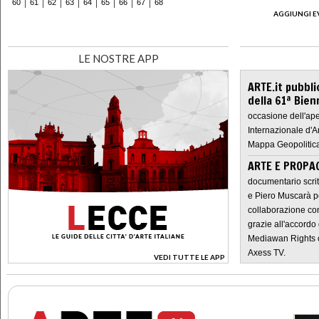
60
61
62
63
64
65
66
67
68
AGGIUNGI E
LE NOSTRE APP
ARTE.it pubbli
della 61ª Bien
occasione dell'ape
Internazionale d'A
Mappa Geopolitica
ARTE E PROPAG
documentario scrit
e Piero Muscarà pe
collaborazione con
grazie all'accordo 
Mediawan Rights c
Axess TV.
VEDI TUTTE LE APP
>