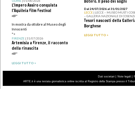
Botero. Il peso dei sogni
UDINE
| 01/08/2026
L'Impero Assiro conquista
Dal 24/07/2026 al 31/01/2027
l'Aquileia Film Festival
LECCE
| LECCE – MUSEO MUST I CO
– GALLERIA NAZIONALE DI COSENZ
Tesori nascosti della Galleri
In mostra da ottobre al Museo degli
Borghese
Innocenti
">
LEGGI TUTTO >
FIRENZE
| 31/07/2026
Artemisia a Firenze, il racconto
della rinascita
LEGGI TUTTO >
|
|
Dati societari
Note legali
ARTE.it è una testata giornalistica online iscritta al Registro della Stampa presso il Trib